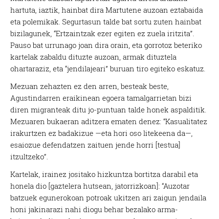
hartuta, iaztik, hainbat dira Martutene auzoan eztabaida
eta polemikak. Segurtasun talde bat sortu zuten hainbat
bizilagunek, “Ertzaintzak ezer egiten ez zuela iritzita”.
Pauso bat urrunago joan dira orain, eta gorrotoz beteriko
kartelak zabaldu dituzte auzoan, armak dituztela
ohartaraziz, eta “jendilajeari” buruan tiro egiteko eskatuz.
Mezuan zehazten ez den arren, besteak beste,
Agustindarren eraikinean egoera tamalgarrietan bizi
diren migranteak ditu jo-puntuan talde honek aspalditik.
Mezuaren bukaeran aditzera ematen denez: “Kasualitatez
irakurtzen ez badakizue —eta hori oso litekeena da—,
esaiozue defendatzen zaituen jende horri [testua]
itzultzeko”.
Kartelak, irainez jositako hizkuntza bortitza darabil eta
honela dio [gaztelera hutsean, jatorrizkoan]: “Auzotar
batzuek egunerokoan potroak ukitzen ari zaigun jendaila
honi jakinarazi nahi diogu behar bezalako arma-