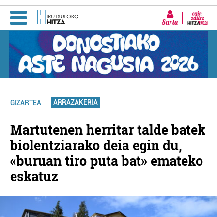
Sartu
ARRAZAKERIA
GIZARTEA
Martutenen herritar talde batek
biolentziarako deia egin du,
«buruan tiro puta bat» emateko
eskatuz