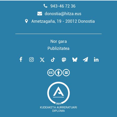
943-46 72 36
donostia@hitza.eus
Ametzagaña, 19 - 20012 Donostia
Nor gara
Publizitatea
KUDEAKETA AURRERATUARI
DIPLOMA