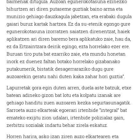
baimenak ditugula. Auzoan egunerokotasuna ezinezko
bihurtzen ari diren putaseme guztiak baino arma eta
munizio gehiago dauzkagula jabetzan, eta erabaki dugula
gaiari buruz kartak hartzea. Ez da su-etenik egongo gure
egunerokotasuna izorratzen saiatzen direnentzat, haiek
aplikatzen ari diren baremo bera aplikatuko zaie, hau da,
ez da Ertzaintzara deirik egingo, ezta horrelako ezer ere.
Buruan tiro puta bat ezarriko zaie, eta mundu honetan
inork ez duenez faltan botako horrelako gizabanako
putakumerik, bistatik desagerraraziko dugu gure
auzoarekin geratu nahi duten kaka zahar hori guztia”.
Lapurretak gora egin duten arren, duela aste batzuk, etxe
batean adineko gizon bat lotu eta kolpatu izanak are
gehiago handitu zuen auzoaren kezka segurtasunagatik.
Sarroeta auzo elkarteak egoerari irtenbide “integral” bat
emateko exijitu zion udalari, irtenbide polizialaz gain,
zerbitzu sozialak indartu behar zirela eskatuz.
Horren harira, asko izan ziren auzo elkartearen eta