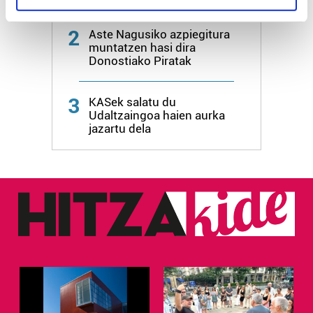
specific characteristics (fingerprinting)
Find out more about how your personal data is processed
2
Aste Nagusiko azpiegitura
and set your preferences in the
details section
.
muntatzen hasi dira
Donostiako Piratak
Guk eta gure bazkideek zure datu pertsonalak
prozesatzen ditugu, zure IP zenbakia, besteak beste,
3
KASek salatu du
teknologia erabiliz, cookieak adibidez, iragarki eta eduki
Udaltzaingoa haien aurka
jazartu dela
pertsonalizatuak eskaintzeko, iragarkiak eta edukia
neurtzeko, jendeari buruzko informazioa biltzeko eta
produktuak garatzeko. Zure datuak nork eta zertarako
erabiltzen dituen hauta dezakezu.
Bazkide batzuek ez dizute baimenik eskatzen, eta beren
interes komertzial legitimoetan babesten dira. Ikusi gure
bazkideen zerrenda, beren ustez zein helburutarako
duten interes legitimoa eta horren aurka nola egin
dezakezun ikusteko.