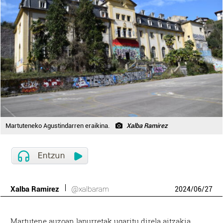
Martuteneko Agustindarren eraikina.
Xalba Ramirez
Xalba Ramirez
@xalbaram
2024
/
06
/
27
Martutene auzoan lapurretak ugaritu direla aitzakia