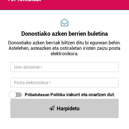
Donostiako azken berrien buletina
Donostiako azken berriak biltzen ditu bi egunean behin.
Astelehen, asteazken eta ostiraletan iristen zaizu posta
elektronikora.
Pribatutasun Politika
irakurri eta onartzen dut.
Harpidetu