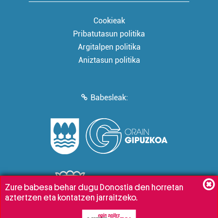
Cookieak
Pribatutasun politika
Argitalpen politika
Aniztasun politika
Babesleak:
Zure babesa behar dugu Donostia den horretan
aztertzen eta kontatzen jarraitzeko.