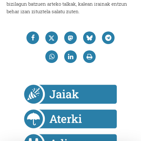
bizilagun batzuen arteko talkak, kalean irainak entzun
behar izan zituztela salatu zuten.