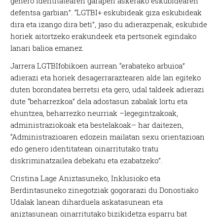
genero identitatearen garapen askerako eskubidearen
defentsa garbian”. “LGTBI+ eskubideak giza eskubideak
dira eta izango dira beti”, jaso du adierazpenak, eskubide
horiek aitortzeko erakundeek eta pertsonek egindako
lanari balioa emanez.
Jarrera LGTBIfobikoen aurrean “erabateko arbuioa”
adierazi eta horiek desagerraraztearen alde lan egiteko
duten borondatea berretsi eta gero, udal taldeek adierazi
dute “beharrezkoa” dela adostasun zabalak lortu eta
ehuntzea, beharrezko neurriak –legegintzakoak,
administraziokoak eta bestelakoak– har daitezen,
“Administrazioaren edozein mailatan sexu orientazioan
edo genero identitatean oinarritutako tratu
diskriminatzailea debekatu eta ezabatzeko”.
Cristina Lage Aniztasuneko, Inklusioko eta
Berdintasuneko zinegotziak gogorarazi du Donostiako
Udalak lanean diharduela askatasunean eta
aniztasunean oinarritutako bizikidetza esparru bat