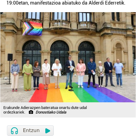
19:00etan, manifestazioa abiatuko da Alderdi Ederretik.
Erakunde Adierazpen bateratua onartu dute udal
ordezkariek.
Donostiako Udala