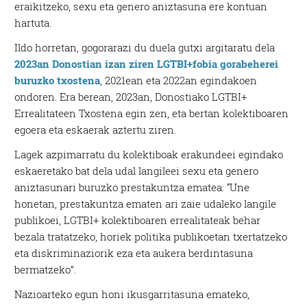
eraikitzeko, sexu eta genero aniztasuna ere kontuan
hartuta.
Ildo horretan, gogorarazi du duela gutxi argitaratu dela
2023an Donostian izan ziren LGTBI+fobia gorabeherei
buruzko txostena
, 2021ean eta 2022an egindakoen
ondoren. Era berean, 2023an, Donostiako LGTBI+
Errealitateen Txostena egin zen, eta bertan kolektiboaren
egoera eta eskaerak aztertu ziren.
Lagek azpimarratu du kolektiboak erakundeei egindako
eskaeretako bat dela udal langileei sexu eta genero
aniztasunari buruzko prestakuntza ematea: “Une
honetan, prestakuntza ematen ari zaie udaleko langile
publikoei, LGTBI+ kolektiboaren errealitateak behar
bezala tratatzeko, horiek politika publikoetan txertatzeko
eta diskriminaziorik eza eta aukera berdintasuna
bermatzeko”.
Nazioarteko egun honi ikusgarritasuna emateko,