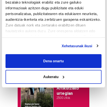
bezalako teknologiak erabiliz eta zure gailuko
informazioak azitzen dugu publizitate eta eduki
pertsonalizatua, publizitatearen eta edukiaren neurketa,
audientzia-ikerketa eta zerbitzuen garapena eskaintzeko.
Zure datuak nork eta zertarako erabiltzen dituen
hautatzeko aukera duzu. Zure onespena aldatzen edo
deuseztatzen ahal duzu edozein momentutan, Cookie
deklaraziotik edo Privacy triggerean klikatuz.
Xehetasunak ikusi
If you allow, we would also like to:
Collect information about your geographical
Dena onartu
Astekaria
location which can be accurate to within several
meters
Aukeratu
Naturak bere
Identify your device by actively scanning it for
lekua hartu du
specific characteristics (fingerprinting)
Artikutzako
Find out more about how your personal data is processed
urtegian
and set your preferences in the
details section
.
2.500 zkia.