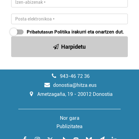
Pribatutasun Politika
irakurri eta onartzen dut.
Harpidetu
943-46 72 36
donostia@hitza.eus
Ametzagaña, 19 - 20012 Donostia
Nor gara
Publizitatea