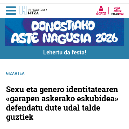
Sartu
Lehertu da festa!
GIZARTEA
Sexu eta genero identitatearen
«garapen askerako eskubidea»
defendatu dute udal talde
guztiek