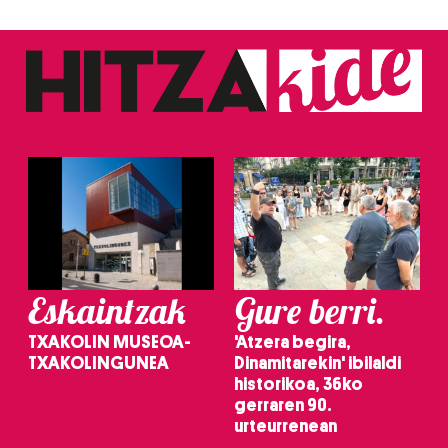
Webgune honek cookie propioak eta hirugarrenen cookie-
fitxategiak erabiltzen ditu. Zure esperientzia eta
zerbitzuak hobetzeko asmoz, cookie teknologiaz
baliatzen gara. Ohar hau onartuz gero, teknologia hori
erabiltzeko baimen esplizitua ematen diguzu.
Gehiago
irakurri
Eskaintzak
Gure berri.
TXAKOLIN MUSEOA-
'Atzera begira,
TXAKOLINGUNEA
Dinamitarekin' ibilaldi
historikoa, 36ko
gerraren 90.
urteurrenean