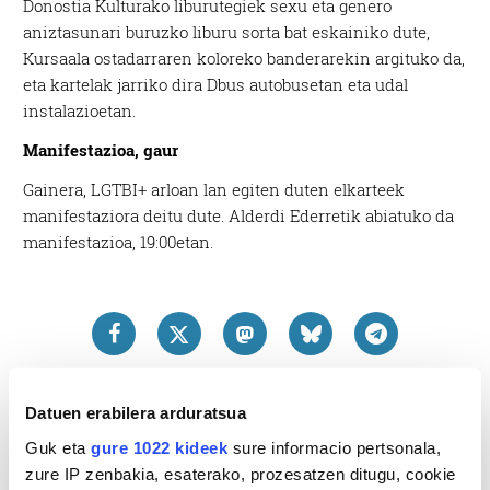
Donostia Kulturako liburutegiek sexu eta genero
aniztasunari buruzko liburu sorta bat eskainiko dute,
Kursaala ostadarraren koloreko banderarekin argituko da,
eta kartelak jarriko dira Dbus autobusetan eta udal
instalazioetan.
Manifestazioa, gaur
Gainera, LGTBI+ arloan lan egiten duten elkarteek
manifestaziora deitu dute. Alderdi Ederretik abiatuko da
manifestazioa, 19:00etan.
Datuen erabilera arduratsua
Guk eta
gure 1022 kideek
sure informacio pertsonala,
zure IP zenbakia, esaterako, prozesatzen ditugu, cookie