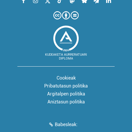
KUDEAKETA AURRERATUARI
DIPLOMA
Cookieak
Pribatutasun politika
Argitalpen politika
Aniztasun politika
Babesleak: