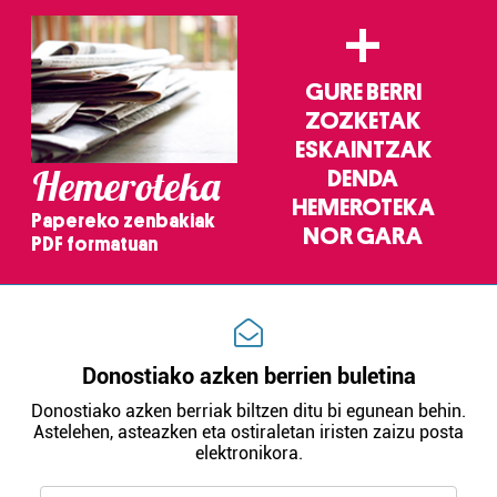
+
GURE BERRI
ZOZKETAK
ESKAINTZAK
Hemeroteka
DENDA
HEMEROTEKA
Papereko zenbakiak
NOR GARA
PDF formatuan
Donostiako azken berrien buletina
Donostiako azken berriak biltzen ditu bi egunean behin.
Astelehen, asteazken eta ostiraletan iristen zaizu posta
elektronikora.