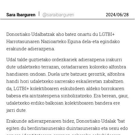
Sara Ibarguren
@saraibarguren
2024
/
06
/
28
Donostiako Udalbatzak aho batez onartu du LGTBI+
Harrotasunaren Nazioarteko Eguna dela-eta egindako
erakunde adierazpena.
Udal talde guztietako ordezkariek adierazpena irakurri
dute udaletxeko terrazan, ostadarraren koloreko alfonbra
handiaren ondoan. Duela urte batzuez geroztik, alfonbra
handi hori udaletxeko sarrerako eskaileretan zabaltzen
da, LGTBI+ kolektiboaren eskubideen aldeko borrokaren
babesa eta aintzatespena sinbolizatzeko. Era berean, gaur,
udaletxeko erdiko balkoian kolektiboaren bandera ere
jarri dute.
Erakunde adierazpenaren bidez, Donostiako Udalak “bat
egiten du berdintasunerako duintasunerako eta sexu edo