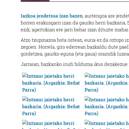
Iazkoa jendetsua izan bazen
, aurtengoa are jende
horren erakusgarri izan da gaurko herri bazkaria, 
ezik, agertokian ere jarri behar izan dituzte mahai
Atzo txupinazoa bota ostean, euria ez da oztopo iz
zegoen. Horrela, giro ederrean bazkaldu dute pael
gordetzea, gaurko eguna (eta gaua) oraindik luzea
Jarraian, bazkariko irudi bilduma ikus dezakezue: