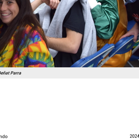
eñat Parra
ondo
202