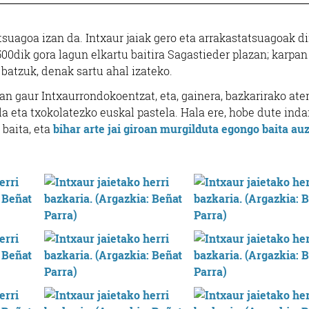
tsuagoa izan da. Intxaur jaiak gero eta arrakastatsuagoak di
500dik gora lagun elkartu baitira Sagastieder plazan; karpan
 batzuk, denak sartu ahal izateko.
an gaur Intxaurrondokoentzat, eta, gainera, bazkarirako ater
la eta txokolatezko euskal pastela. Hala ere, hobe dute inda
 baita, eta
bihar arte jai giroan murgilduta egongo baita au