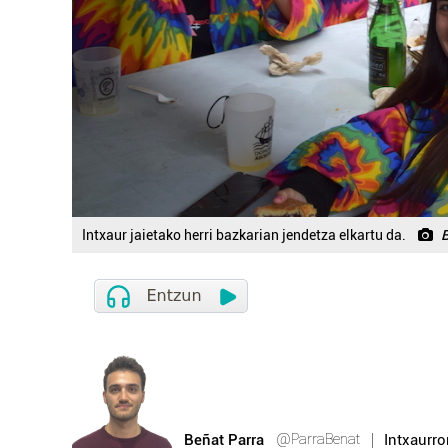
Intxaur jaietako herri bazkarian jendetza elkartu da.
B
@ParraBenat
Beñat Parra
Intxaurr