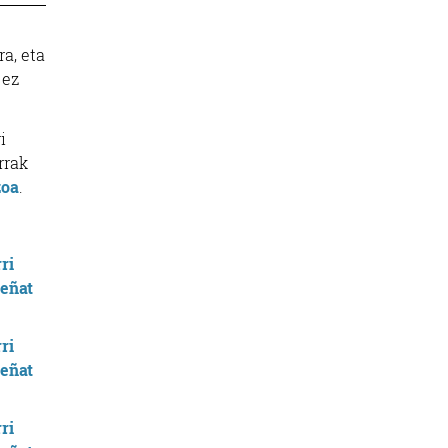
ra, eta
 ez
i
rrak
zoa
.