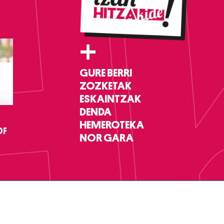
+
GURE BERRI
ZOZKETAK
ESKAINTZAK
DENDA
HEMEROTEKA
DF
NOR GARA