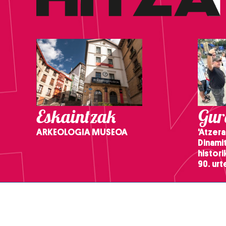
Eskaintzak
Gure
ARKEOLOGIA MUSEOA
'Atzera
Dinamit
histor
90. ur