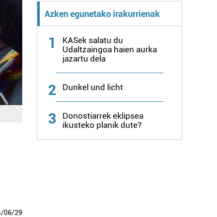
Azken egunetako irakurrienak
1
KASek salatu du
Udaltzaingoa haien aurka
jazartu dela
2
Dunkel und licht
3
Donostiarrek eklipsea
ikusteko planik dute?
4
/
06
/
29