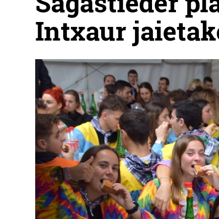
Sagastieder pla
Intxaur jaietak