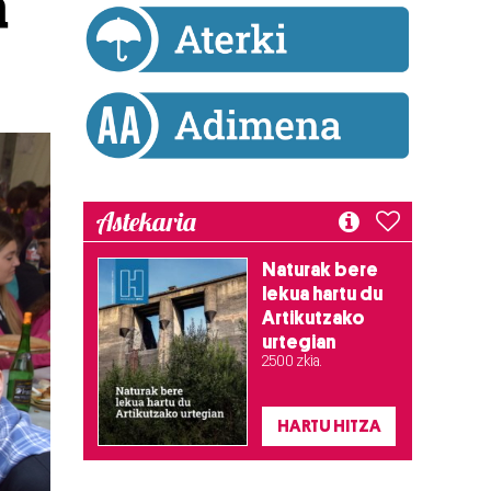
a
Astekaria
Naturak bere
lekua hartu du
Artikutzako
urtegian
2.500 zkia.
HARTU HITZA