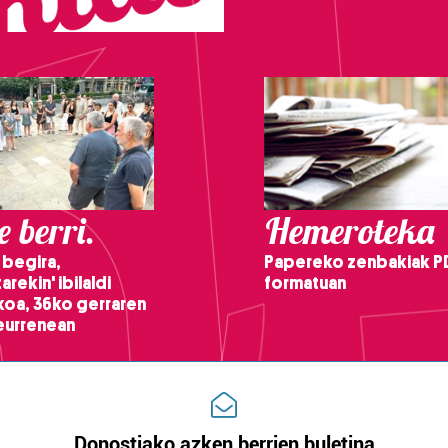
 berri.
Hemeroteka
 begira,
Papereko zenbakiak P
arekin' ibilaldi
formatuan
ikoa, 36ko gerraren
teurrenean
Donostiako azken berrien buletina