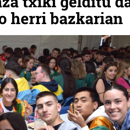
za txiki gelditu d
o herri bazkarian