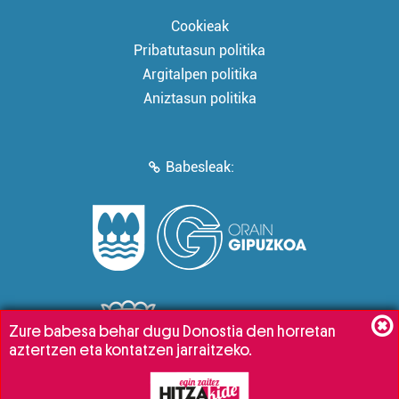
Cookieak
Pribatutasun politika
Argitalpen politika
Aniztasun politika
Babesleak:
Zure babesa behar dugu Donostia den horretan
aztertzen eta kontatzen jarraitzeko.