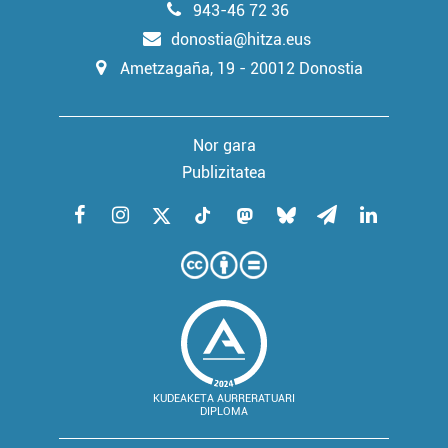
943-46 72 36
donostia@hitza.eus
Ametzagaña, 19 - 20012 Donostia
Nor gara
Publizitatea
KUDEAKETA AURRERATUARI
DIPLOMA