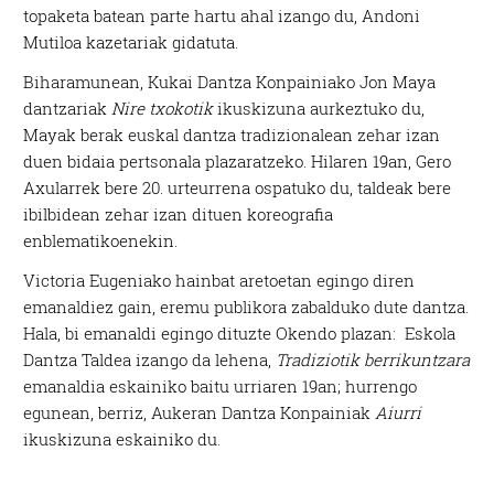
topaketa batean parte hartu ahal izango du, Andoni
Mutiloa kazetariak gidatuta.
Biharamunean, Kukai Dantza Konpainiako Jon Maya
dantzariak
Nire txokotik
ikuskizuna aurkeztuko du,
Mayak berak euskal dantza tradizionalean zehar izan
duen bidaia pertsonala plazaratzeko. Hilaren 19an, Gero
Axularrek bere 20. urteurrena ospatuko du, taldeak bere
ibilbidean zehar izan dituen koreografia
enblematikoenekin.
Victoria Eugeniako hainbat aretoetan egingo diren
emanaldiez gain, eremu publikora zabalduko dute dantza.
Hala, bi emanaldi egingo dituzte Okendo plazan: Eskola
Dantza Taldea izango da lehena,
Tradiziotik berrikuntzara
emanaldia eskainiko baitu urriaren 19an; hurrengo
egunean, berriz, Aukeran Dantza Konpainiak
Aiurri
ikuskizuna eskainiko du.