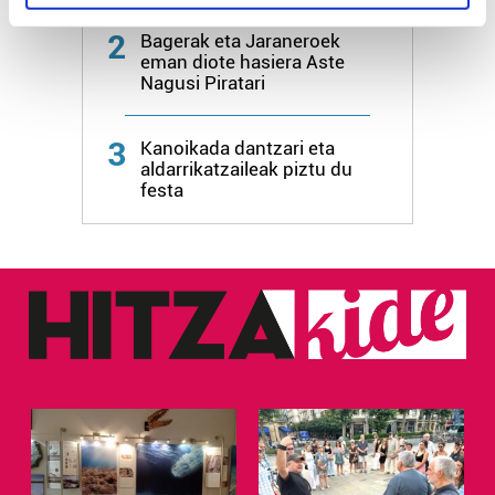
specific characteristics (fingerprinting)
2
Find out more about how your personal data is processed
Bagerak eta Jaraneroek
eman diote hasiera Aste
and set your preferences in the
details section
.
Nagusi Piratari
Guk eta gure bazkideek zure datu pertsonalak
3
prozesatzen ditugu, zure IP zenbakia, besteak beste,
Kanoikada dantzari eta
aldarrikatzaileak piztu du
teknologia erabiliz, cookieak adibidez, iragarki eta eduki
festa
pertsonalizatuak eskaintzeko, iragarkiak eta edukia
neurtzeko, jendeari buruzko informazioa biltzeko eta
produktuak garatzeko. Zure datuak nork eta zertarako
erabiltzen dituen hauta dezakezu.
Bazkide batzuek ez dizute baimenik eskatzen, eta beren
interes komertzial legitimoetan babesten dira. Ikusi gure
bazkideen zerrenda, beren ustez zein helburutarako
duten interes legitimoa eta horren aurka nola egin
dezakezun ikusteko.
Lortu zure datu pertsonalak prozesatzeko moduari