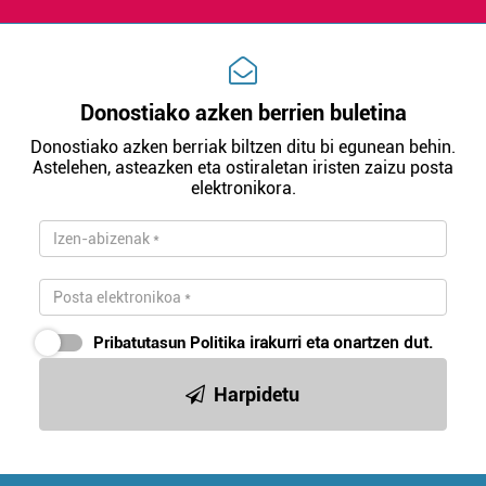
Donostiako azken berrien buletina
Donostiako azken berriak biltzen ditu bi egunean behin.
Astelehen, asteazken eta ostiraletan iristen zaizu posta
elektronikora.
Pribatutasun Politika
irakurri eta onartzen dut.
Harpidetu