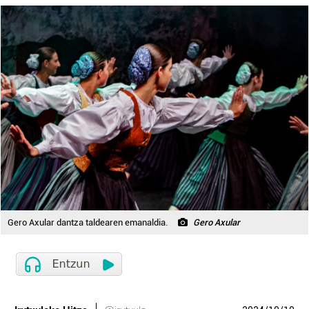
Gero Axular dantza taldearen emanaldia.
Gero Axular