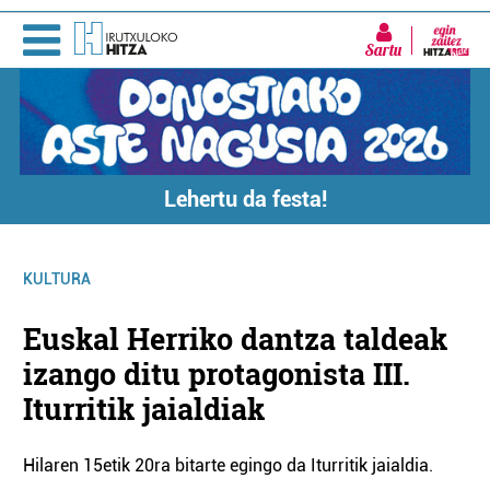
Sartu
Lehertu da festa!
KULTURA
Euskal Herriko dantza taldeak
izango ditu protagonista III.
Iturritik jaialdiak
Hilaren 15etik 20ra bitarte egingo da Iturritik jaialdia.