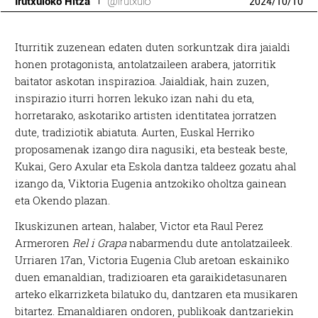
Irutxuloko Hitza
@irutxulo
2024
/
10
/
10
Iturritik zuzenean edaten duten sorkuntzak dira jaialdi
honen protagonista, antolatzaileen arabera, jatorritik
baitator askotan inspirazioa. Jaialdiak, hain zuzen,
inspirazio iturri horren lekuko izan nahi du eta,
horretarako, askotariko artisten identitatea jorratzen
dute, tradiziotik abiatuta. Aurten, Euskal Herriko
proposamenak izango dira nagusiki, eta besteak beste,
Kukai, Gero Axular eta Eskola dantza taldeez gozatu ahal
izango da, Viktoria Eugenia antzokiko oholtza gainean
eta Okendo plazan.
Ikuskizunen artean, halaber, Victor eta Raul Perez
Armeroren
Rel i Grapa
nabarmendu dute antolatzaileek.
Urriaren 17an, Victoria Eugenia Club aretoan eskainiko
duen emanaldian, tradizioaren eta garaikidetasunaren
arteko elkarrizketa bilatuko du, dantzaren eta musikaren
bitartez. Emanaldiaren ondoren, publikoak dantzariekin