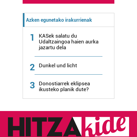
baliatzen gara. Ohar hau onartuz gero, teknologia hori
erabiltzeko baimen esplizitua ematen diguzu.
Gehiago
Azken egunetako irakurrienak
irakurri
1
KASek salatu du
Udaltzaingoa haien aurka
jazartu dela
2
Dunkel und licht
3
Donostiarrek eklipsea
ikusteko planik dute?