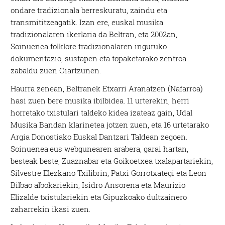
ondare tradizionala berreskuratu, zaindu eta
transmititzeagatik. Izan ere, euskal musika
tradizionalaren ikerlaria da Beltran, eta 2002an,
Soinuenea folklore tradizionalaren inguruko
dokumentazio, sustapen eta topaketarako zentroa
zabaldu zuen Oiartzunen.
Haurra zenean, Beltranek Etxarri Aranatzen (Nafarroa)
hasi zuen bere musika ibilbidea. 11 urterekin, herri
horretako txistulari taldeko kidea izateaz gain, Udal
Musika Bandan klarinetea jotzen zuen, eta 16 urtetarako
Argia Donostiako Euskal Dantzari Taldean zegoen.
Soinuenea.eus
webgunearen arabera, garai hartan,
besteak beste, Zuaznabar eta Goikoetxea txalapartariekin,
Silvestre Elezkano
Txilibrin
, Patxi Gorrotxategi eta Leon
Bilbao albokariekin, Isidro Ansorena eta Maurizio
Elizalde txistulariekin eta Gipuzkoako dultzainero
zaharrekin ikasi zuen.