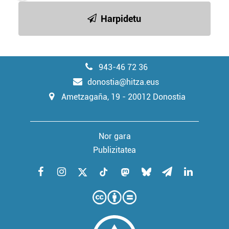
Harpidetu
943-46 72 36
donostia@hitza.eus
Ametzagaña, 19 - 20012 Donostia
Nor gara
Publizitatea