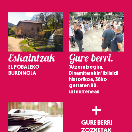
Eskaintzak
Gure berri.
EL POBALEKO
'Atzera begira,
BURDINOLA
Dinamitarekin' ibilaldi
historikoa, 36ko
gerraren 90.
urteurrenean
+
GURE BERRI
ZOZKETAK