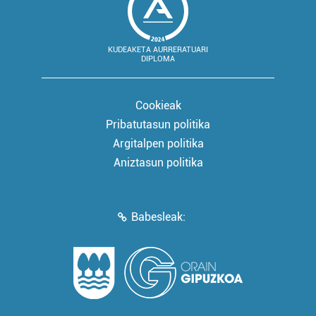
KUDEAKETA AURRERATUARI
DIPLOMA
Cookieak
Pribatutasun politika
Argitalpen politika
Aniztasun politika
Babesleak: