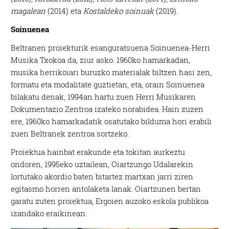
magalean
(2014) eta
Kostaldeko soinuak
(2019).
Soinuenea
Beltranen proiekturik esanguratsuena Soinuenea-Herri
Musika Txokoa da, ziur asko. 1960ko hamarkadan,
musika herrikoiari buruzko materialak biltzen hasi zen,
formatu eta modalitate guztietan, eta, orain Soinuenea
bilakatu denak, 1994an hartu zuen Herri Musikaren
Dokumentazio Zentroa izateko norabidea. Hain zuzen
ere, 1960ko hamarkadatik osatutako bilduma hori erabili
zuen Beltranek zentroa sortzeko.
Proiektua hainbat erakunde eta tokitan aurkeztu
ondoren, 1995eko uztailean, Oiartzungo Udalarekin
lortutako akordio baten bitartez martxan jarri ziren
egitasmo horren antolaketa lanak. Oiartzunen bertan
garatu zuten proiektua, Ergoien auzoko eskola publikoa
izandako eraikinean.