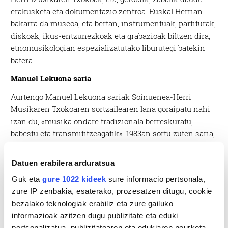
erakusketa eta dokumentazio zentroa. Euskal Herrian
bakarra da museoa, eta bertan, instrumentuak, partiturak,
diskoak, ikus-entzunezkoak eta grabazioak biltzen dira,
etnomusikologian espezializatutako liburutegi batekin
batera.
Manuel Lekuona saria
Aurtengo Manuel Lekuona sariak
Soinuenea-Herri
Musikaren Txokoaren sortzailearen lana goraipatu nahi
izan du, «musika ondare tradizionala berreskuratu,
babestu eta transmititzeagatik». 1
983an sortu zuten saria,
sorkuntza, ikerket
a, kultur sustapen edo gizarte garapen
alorreko ibilbideak saritzeko. Ordutik, hainbat pertsona
Datuen erabilera arduratsua
esanguratsuk eskuratu izan dute.
Guk eta
gure 1022 kideek
sure informacio pertsonala,
zure IP zenbakia, esaterako, prozesatzen ditugu, cookie
bezalako teknologiak erabiliz eta zure gailuko
informazioak azitzen dugu publizitate eta eduki
pertsonalizatua, publizitatearen eta edukiaren neurketa,