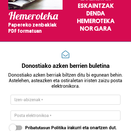
ESKAINTZAK
Hemeroteka
DENDA
HEMEROTEKA
Papereko zenbakiak
NOR GARA
PDF formatuan
Donostiako azken berrien buletina
Donostiako azken berriak biltzen ditu bi egunean behin.
Astelehen, asteazken eta ostiraletan iristen zaizu posta
elektronikora.
Pribatutasun Politika
irakurri eta onartzen dut.