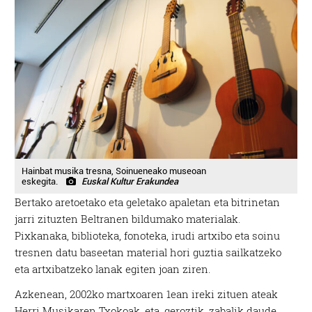
Hainbat musika tresna, Soinueneako museoan
eskegita.
Euskal Kultur Erakundea
Bertako aretoetako eta geletako apaletan eta bitrinetan
jarri zituzten Beltranen bildumako materialak.
Pixkanaka, biblioteka, fonoteka, irudi artxibo eta soinu
tresnen datu baseetan material hori guztia sailkatzeko
eta artxibatzeko lanak egiten joan ziren.
Azkenean, 2002ko martxoaren 1ean ireki zituen ateak
Herri Musikaren Txokoak, eta, geroztik, zabalik daude