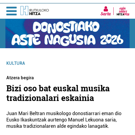
Sartu
KULTURA
Atzera begira
Bizi oso bat euskal musika
tradizionalari eskainia
Juan Mari Beltran musikologo donostiarrari eman dio
Eusko Ikaskuntzak aurtengo Manuel Lekuona saria,
musika tradizionalaren alde egindako lanagatik.