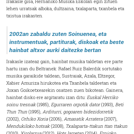
Irakasle gisa, Hernaniko Musika Eskolan egin zituen
lehen urratsak alboka, dultzaina, txalaparta, txanbela eta
txistua irakasten.
2002an zabaldu zuten
Soinuenea, eta
instrumentuak, partiturak,
diskoak eta beste
hainbat altxor aurki daitezke bertan
Irakasle izateaz gain, hainbat musika taldetan ere parte
hartu izan du Beltranek: Rafael Ruiz Balerdik sortutako
musika garaikide taldean, Sustraiak, Azala, Eltzegor,
Xabier Amuriza hirukotea eta Txanbela taldeetan eta
Joxan Goikoetxearekin osatzen zuen bikotean. Gainera,
hainbat disko ere argitaratu izan ditu:
Euskal Herriko
soinu tresnak
(1985),
Egurraren orpotik dator
(1993),
Beti
Ttun Ttun
(1995),
Arditurri, gogoaren bidezidorretik
(2002),
Orhiko Xoria
(2006),
Amasatik Arratera
(2007),
Mendukiloko hotsak
(2008),
Txalaparta-ttakun ttan ttakun
(2010),
Xirolarrua
(2012),
Hots larretan
(2014),
Ernioko