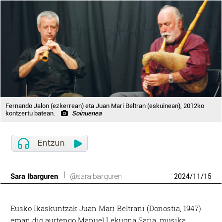
Fernando Jalon (ezkerrean) eta Juan Mari Beltran (eskuinean), 2012ko
kontzertu batean.
Soinuenea
Sara Ibarguren
@saraibarguren
2024
/
11
/
15
E
usko Ikaskuntzak
Juan Mari Beltrani (Donostia, 1947)
eman dio aurtengo Manuel Lekuona Saria, musika