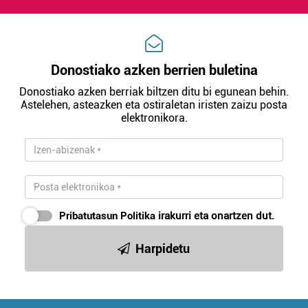
Donostiako azken berrien buletina
Donostiako azken berriak biltzen ditu bi egunean behin.
Astelehen, asteazken eta ostiraletan iristen zaizu posta
elektronikora.
Pribatutasun Politika
irakurri eta onartzen dut.
Harpidetu