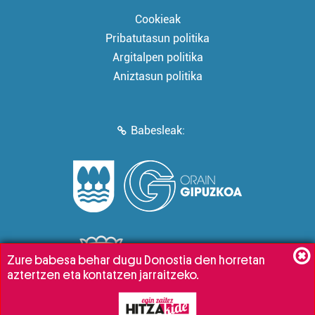
Cookieak
Pribatutasun politika
Argitalpen politika
Aniztasun politika
Babesleak:
Zure babesa behar dugu Donostia den horretan
aztertzen eta kontatzen jarraitzeko.