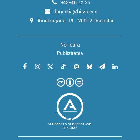
943-46 72 36
donostia@hitza.eus
Ametzagaña, 19 - 20012 Donostia
Nor gara
Publizitatea
KUDEAKETA AURRERATUARI
DIPLOMA