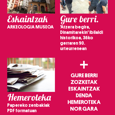
Eskaintzak
Gure berri.
ARKEOLOGIA MUSEOA
'Atzera begira,
Dinamitarekin' ibilaldi
historikoa, 36ko
gerraren 90.
urteurrenean
+
GURE BERRI
ZOZKETAK
ESKAINTZAK
Hemeroteka
DENDA
HEMEROTEKA
Papereko zenbakiak
NOR GARA
PDF formatuan