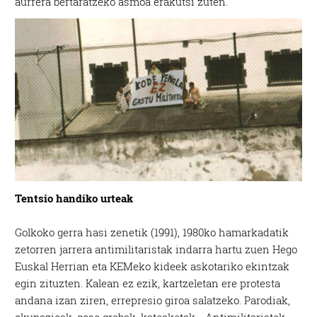
aurrera bertaratzeko asmoa erakutsi zuten.
Tentsio handiko urteak
Golkoko gerra hasi zenetik (1991), 1980ko hamarkadatik
zetorren jarrera antimilitaristak indarra hartu zuen Hego
Euskal Herrian eta KEMeko kideek askotariko ekintzak
egin zituzten. Kalean ez ezik, kartzeletan ere protesta
andana izan ziren, errepresio giroa salatzeko. Parodiak,
okupazioak, gose grebak, kateaketak… Antimilitaristek