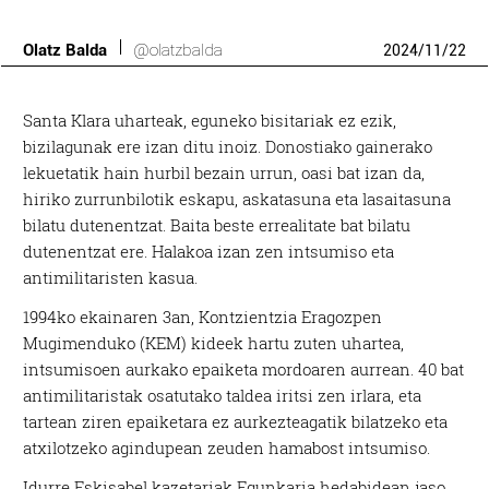
Olatz Balda
@olatzbalda
2024
/
11
/
22
Santa Klara uharteak, eguneko bisitariak ez ezik,
bizilagunak ere izan ditu inoiz. Donostiako gainerako
lekuetatik hain hurbil bezain urrun, oasi bat izan da,
hiriko zurrunbilotik eskapu, askatasuna eta lasaitasuna
bilatu dutenentzat. Baita beste errealitate bat bilatu
dutenentzat ere. Halakoa izan zen intsumiso eta
antimilitaristen kasua.
1994ko ekainaren 3an, Kontzientzia Eragozpen
Mugimenduko (KEM) kideek hartu zuten uhartea,
intsumisoen aurkako epaiketa mordoaren aurrean. 40 bat
antimilitaristak osatutako taldea iritsi zen irlara, eta
tartean ziren epaiketara ez aurkezteagatik bilatzeko eta
atxilotzeko agindupean zeuden hamabost intsumiso.
Idurre Eskisabel kazetariak Egunkaria hedabidean jaso