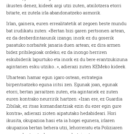
ikusten denez, kideek argi utzi zuten, atxilotzera etorri
bitarte, ez zutela irla abandonatzeko asmorik.
Irlan, gainera, euren errealitatetik at zegoen beste mundu
bat irudikatu zuten: «Bertan bizi garen pertsonen artean,
ez da desberdintasunik izango; inork ez du goserik
pasatuko norbaitek janaria duen artean; ez dira armen
bidez pribilegioak ordeko; ez da inongo herriren
eskubiderik lapurtuko eta inork ez du bere erantzukizuna
agintarien esku utziko…», adierazi zuten KEMeko kideek.
Uhartean hamar egun igaro ostean, estrategia
birpentsatzeko eguna iritsi zen. Egunak joan, egunak
etorri, bertan jarraitzen zuten, eta agintariek ez zuten
euren kontrako neurririk hartzen: «Izan ere, ez Guardia
Zibilak, ez itsas komandantziak ezin du ezer egin gure
kontra», adierazi zioten aipatutako hedabideari. Hori
ikusita, okupazioa hasi eta ia hogei egunera, irlaren
okupazioa bertan behera utzi, lehorreratu eta Poliziaren