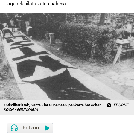
lagunek bilatu zuten babesa.
Antimilitaristak, Santa Klara uhartean, pankarta bat egiten.
EDURNE
KOCH / EGUNKARIA