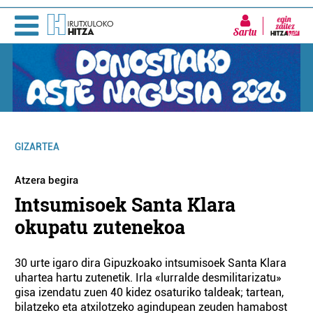
Sartu
GIZARTEA
Atzera begira
Intsumisoek Santa Klara
okupatu zutenekoa
30 urte igaro dira Gipuzkoako intsumisoek Santa Klara
uhartea hartu zutenetik. Irla «lurralde desmilitarizatu»
gisa izendatu zuen 40 kidez osaturiko taldeak; tartean,
bilatzeko eta atxilotzeko agindupean zeuden hamabost