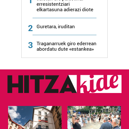
1
irakurri
erresistentziari
elkartasuna adierazi diote
2
Guretara, iruditan
3
Traganarruek giro ederrean
abordatu dute «estankea»