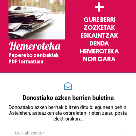
+
GURE BERRI
ZOZKETAK
ESKAINTZAK
Hemeroteka
DENDA
HEMEROTEKA
Papereko zenbakiak
NOR GARA
PDF formatuan
Donostiako azken berrien buletina
Donostiako azken berriak biltzen ditu bi egunean behin.
Astelehen, asteazken eta ostiraletan iristen zaizu posta
elektronikora.