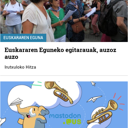
EUSKARAREN EGUNA
Euskararen Eguneko egitarauak, auzoz
auzo
Irutxuloko Hitza