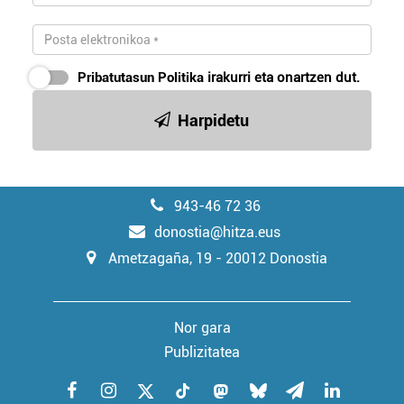
Pribatutasun Politika
irakurri eta onartzen dut.
Harpidetu
943-46 72 36
donostia@hitza.eus
Ametzagaña, 19 - 20012 Donostia
Nor gara
Publizitatea