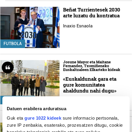
Beñat Turrientesek 2030
arte luzatu du kontratua
Inaxio Esnaola
FUTBOLA
Josune Mayor eta Maitane
Fernandez, Txomiñeneko
Euskaltzaleen Elkarteko kideak
«Euskaldunak gara eta
gure komunitatea
ahaldundu nahi dugu»
BEHIN BATEAN
Nagore Garmendia
Datuen erabilera arduratsua
Guk eta
gure 1022 kideek
sure informacio pertsonala,
Amets Ibero eta Maddi
zure IP zenbakia, esaterako, prozesatzen ditugu, cookie
Juanikorena, Bagera elkarteko
bezalako teknologiak erabiliz eta zure gailuko