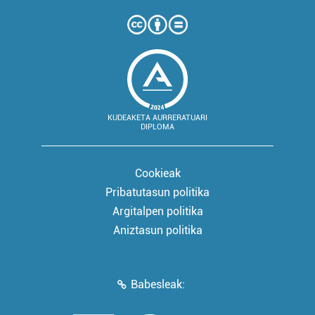
KUDEAKETA AURRERATUARI
DIPLOMA
Cookieak
Pribatutasun politika
Argitalpen politika
Aniztasun politika
Babesleak: