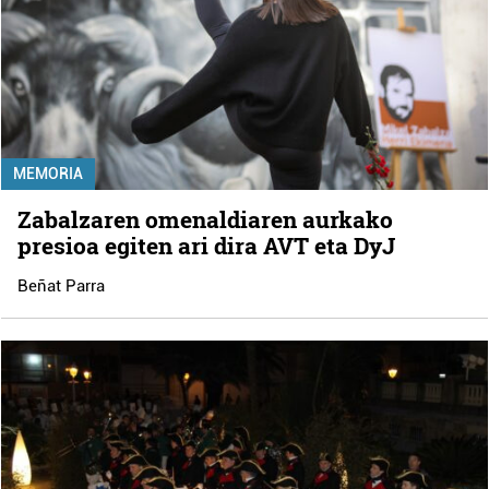
MEMORIA
Zabalzaren omenaldiaren aurkako
presioa egiten ari dira AVT eta DyJ
Beñat Parra