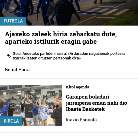
FUTBOLA
Ajaxeko zaleek hiria zeharkatu dute,
aparteko istilurik eragin gabe
Goia, Anoetako partiden harira: «Arduradun nagusienak portaera
txarrak izaten dituzten pertsonak dira»
Beñat Parra
Kirol agenda
Garaipen boladari
jarraipena eman nahi dio
Ibaeta Basketek
Inaxio Esnaola
KIROLA