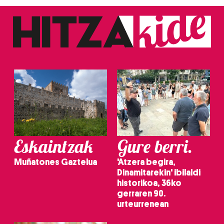
Eskaintzak
Gure berri.
Muñatones Gaztelua
'Atzera begira,
Dinamitarekin' ibilaldi
historikoa, 36ko
gerraren 90.
urteurrenean