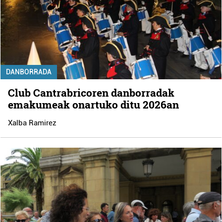
DANBORRADA
Club Cantrabricoren danborradak
emakumeak onartuko ditu 2026an
Xalba Ramirez