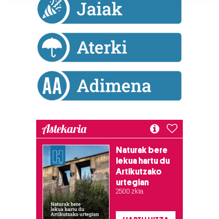
prozesatzen ditugu, zure IP zenbakia, besteak beste,
teknologia erabiliz, cookieak adibidez, iragarki eta eduki
pertsonalizatuak eskaintzeko, iragarkiak eta edukia
neurtzeko, jendeari buruzko informazioa biltzeko eta
produktuak garatzeko. Zure datuak nork eta zertarako
erabiltzen dituen hauta dezakezu.
Bazkide batzuek ez dizute baimenik eskatzen, eta beren
interes komertzial legitimoetan babesten dira. Ikusi gure
bazkideen zerrenda, beren ustez zein helburutarako
duten interes legitimoa eta horren aurka nola egin
Astekaria
dezakezun ikusteko.
Naturak bere
Lortu zure datu pertsonalak prozesatzeko moduari
lekua hartu du
Artikutzako
buruzko informazio gehiago eta ezarri zure lehentasunak
urtegian
datuen atalean. Edozein unetan alda edo ken dezakezu
2.500 zkia.
zure baimena Cookieen adierazpenean.
Webgune honek cookie propioak eta hirugarrenen cookie-