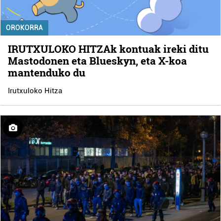
OROKORRA
IRUTXULOKO HITZAk kontuak ireki ditu
Mastodonen eta Blueskyn, eta X-koa
mantenduko du
Irutxuloko Hitza