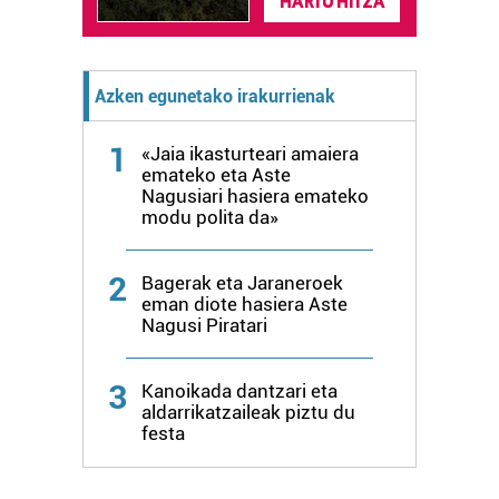
HARTU HITZA
fitxategiak erabiltzen ditu. Zure esperientzia eta
zerbitzuak hobetzeko asmoz, cookie teknologiaz
baliatzen gara. Ohar hau onartuz gero, teknologia hori
Azken egunetako irakurrienak
erabiltzeko baimen esplizitua ematen diguzu.
Gehiago
irakurri
1
«Jaia ikasturteari amaiera
emateko eta Aste
Nagusiari hasiera emateko
modu polita da»
2
Bagerak eta Jaraneroek
eman diote hasiera Aste
Nagusi Piratari
3
Kanoikada dantzari eta
aldarrikatzaileak piztu du
festa