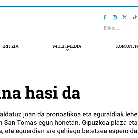
IRITZIA
MULTIMEDIA
KOMUNIT
na hasi da
 aldatuz joan da pronostikoa eta eguraldiak leh
en San Tomas egun honetan. Gipuzkoa plaza eta
da, eta eguerdian are gehiago betetzea espero da