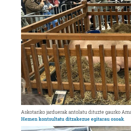
Askotariko jarduerak antolatu dituzte gaurko Ama
Hemen kontsultatu ditzakezue egitarau osoak
.