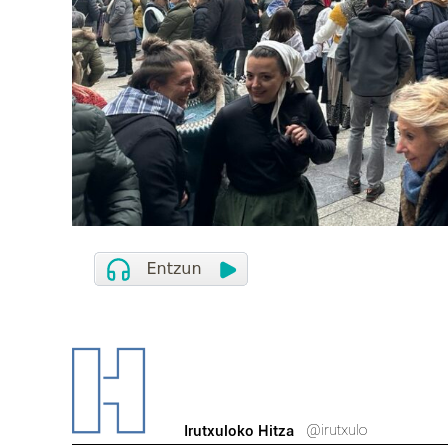
@irutxulo
Irutxuloko Hitza