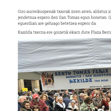
Giro aurreikuspenak txarrak ziren arren, aldatuz 
jendetsua espero den San Tomas egun honetan. Gip
eguerdian are gehiago betetzea espero da.
Kaxilda txerria ere goizetik ekarri dute Plaza Berr