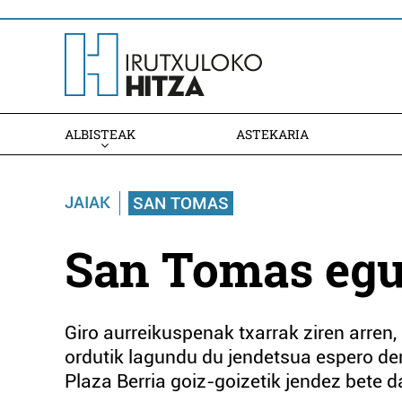
ALBISTEAK
ASTEKARIA
JAIAK
SAN TOMAS
San Tomas egu
Giro aurreikuspenak txarrak ziren arren,
ordutik lagundu du jendetsua espero d
Plaza Berria goiz-goizetik jendez bete 