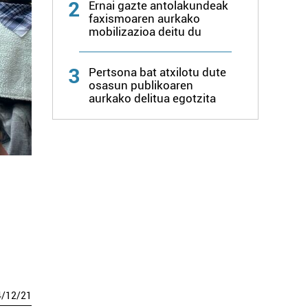
2
Ernai gazte antolakundeak
faxismoaren aurkako
mobilizazioa deitu du
3
Pertsona bat atxilotu dute
osasun publikoaren
aurkako delitua egotzita
4
/
12
/
21