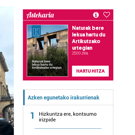
Astekaria
Naturak bere
lekua hartu du
Artikutzako
urtegian
2.500 zkia.
HARTU HITZA
Azken egunetako irakurrienak
1
Hizkuntza ere, kontsumo
irizpide