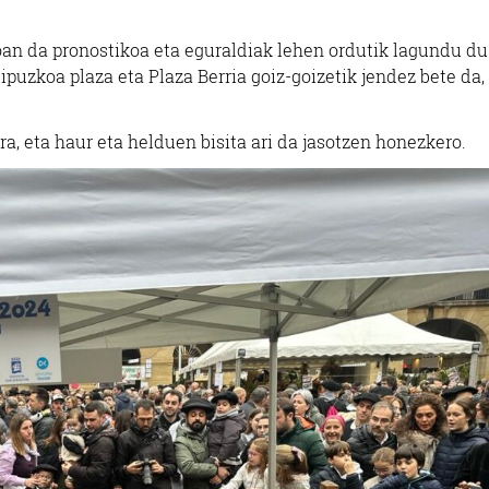
joan da pronostikoa eta eguraldiak lehen ordutik lagundu du
uzkoa plaza eta Plaza Berria goiz-goizetik jendez bete da,
ira, eta haur eta helduen bisita ari da jasotzen honezkero.