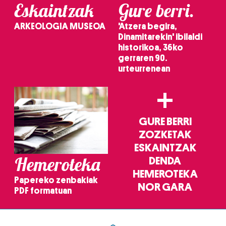
Eskaintzak
Gure berri.
ARKEOLOGIA MUSEOA
'Atzera begira,
Dinamitarekin' ibilaldi
historikoa, 36ko
gerraren 90.
urteurrenean
+
GURE BERRI
ZOZKETAK
ESKAINTZAK
Hemeroteka
DENDA
HEMEROTEKA
Papereko zenbakiak
NOR GARA
PDF formatuan