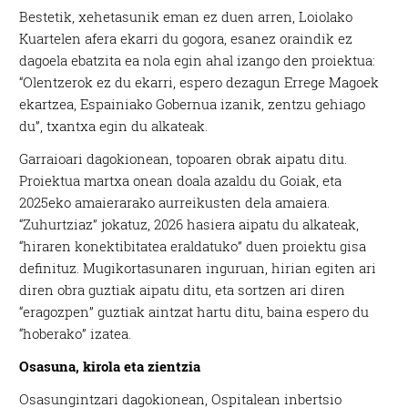
Bestetik, xehetasunik eman ez duen arren, Loiolako
Kuartelen afera ekarri du gogora, esanez oraindik ez
dagoela ebatzita ea nola egin ahal izango den proiektua:
“Olentzerok ez du ekarri, espero dezagun Errege Magoek
ekartzea, Espainiako Gobernua izanik, zentzu gehiago
du”, txantxa egin du alkateak.
Garraioari dagokionean, topoaren obrak aipatu ditu.
Proiektua martxa onean doala azaldu du Goiak, eta
2025eko amaierarako aurreikusten dela amaiera.
“Zuhurtziaz” jokatuz, 2026 hasiera aipatu du alkateak,
“hiraren konektibitatea eraldatuko” duen proiektu gisa
definituz. Mugikortasunaren inguruan, hirian egiten ari
diren obra guztiak aipatu ditu, eta sortzen ari diren
“eragozpen” guztiak aintzat hartu ditu, baina espero du
“hoberako” izatea.
Osasuna, kirola eta zientzia
Osasungintzari dagokionean, Ospitalean inbertsio