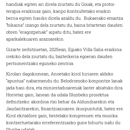
handiak egiten ari direla ziurtatu du Goiak, eta protoi-
terapia eraikinaz gain, kanpo kontsultetako eraikin
berria egiten hasiko direla azaldu du. Bukaerako emaitza
“bikaina” izango dela ziurtatu du, baina bitartetan dauden
obren “eragozpenak” aipatu ditu, batez ere
aparkalekuaren arazoarekin.
Gizarte zerbitzuetan, 2025ean, Egiako Villa Salia eraikina
irekiko dela ziurtatu du, bazterkeria egoeran dauden
pertsonentzako eguneko zentroa.
Kirolari dagokionean, Anoetako kirol hiriaren aldeko
“apustua” nabarmendu du: Belodromoko konpontze lanak
jada hasi dira, eta miniestadioarenak laster abiatuko dira.
Horretaz gain, lanean da udala Illunbeko proiektua
definitzeko: akordioa itxi behar da Aldundiarekin eta
Jaurlaritzarekin, finantziazioaren ikuspuntutik, batez ere.
Kirol ekitaldiez gain, bestelako kongresuen eta musika
kontzertuetarako erreferentziazko gune bihurtu nahi du
Illunbe udalak.