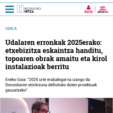
Sartu
UDALA
Udalaren erronkak 2025erako:
etxebizitza eskaintza handitu,
topoaren obrak amaitu eta kirol
instalazioak berritu
Eneko Goia: "2025 urte erabakigarria izango da
Donostiaren etorkizuna definituko duten proiektuak
gauzatzeko".