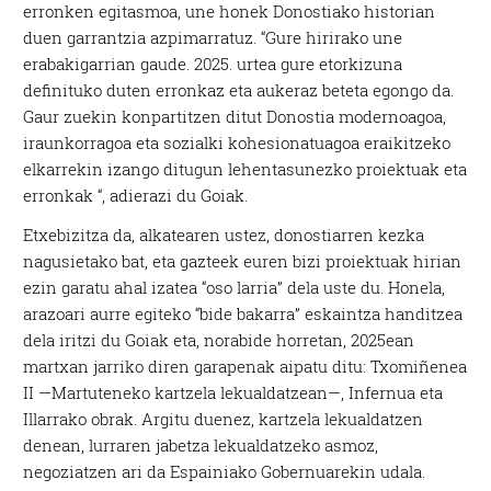
erronken egitasmoa, une honek Donostiako historian
duen garrantzia azpimarratuz. “Gure hirirako une
erabakigarrian gaude. 2025. urtea gure etorkizuna
definituko duten erronkaz eta aukeraz beteta egongo da.
Gaur zuekin konpartitzen ditut Donostia modernoagoa,
iraunkorragoa eta sozialki kohesionatuagoa eraikitzeko
elkarrekin izango ditugun lehentasunezko proiektuak eta
erronkak “, adierazi du Goiak.
Etxebizitza da, alkatearen ustez, donostiarren kezka
nagusietako bat, eta gazteek euren bizi proiektuak hirian
ezin garatu ahal izatea “oso larria” dela uste du. Honela,
arazoari aurre egiteko “bide bakarra” eskaintza handitzea
dela iritzi du Goiak eta, norabide horretan, 2025ean
martxan jarriko diren garapenak aipatu ditu: Txomiñenea
II —Martuteneko kartzela lekualdatzean—, Infernua eta
Illarrako obrak. Argitu duenez, kartzela lekualdatzen
denean, lurraren jabetza lekualdatzeko asmoz,
negoziatzen ari da Espainiako Gobernuarekin udala.