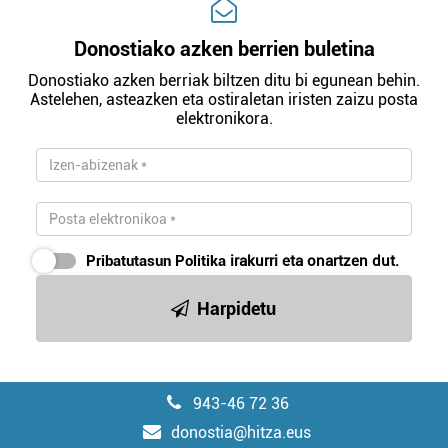
Donostiako azken berrien buletina
Donostiako azken berriak biltzen ditu bi egunean behin.
Astelehen, asteazken eta ostiraletan iristen zaizu posta
elektronikora.
Pribatutasun Politika
irakurri eta onartzen dut.
Harpidetu
943-46 72 36
donostia@hitza.eus