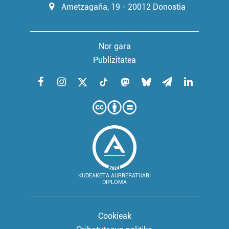
Ametzagaña, 19 - 20012 Donostia
Nor gara
Publizitatea
KUDEAKETA AURRERATUARI
DIPLOMA
Cookieak