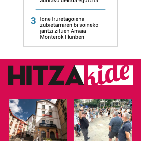
aurkako delitua egotzita
3
Ione Iruretagoiena
zubietarraren bi soineko
jantzi zituen Amaia
Monterok Illunben