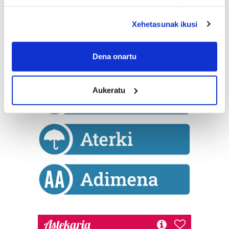
deuseztatzen ahal duzu edozein momentutan, Cookie
deklaraziotik edo Privacy triggerean klikatuz.
Xehetasunak ikusi
If you allow, we would also like to:
Collect information about your geographical
Dena onartu
location which can be accurate to within several
meters
Aukeratu
Identify your device by actively scanning it for
specific characteristics (fingerprinting)
Find out more about how your personal data is processed
and set your preferences in the
details section
.
Guk eta gure bazkideek zure datu pertsonalak
prozesatzen ditugu, zure IP zenbakia, besteak beste,
teknologia erabiliz, cookieak adibidez, iragarki eta eduki
pertsonalizatuak eskaintzeko, iragarkiak eta edukia
neurtzeko, jendeari buruzko informazioa biltzeko eta
produktuak garatzeko. Zure datuak nork eta zertarako
Astekaria
erabiltzen dituen hauta dezakezu.