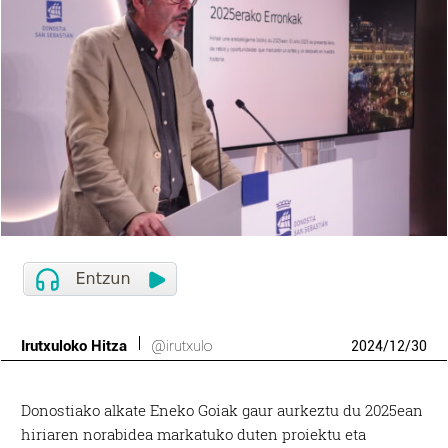
Irutxuloko Hitza
@irutxulo
2024
/
12
/
30
Donostiako alkate Eneko Goiak gaur aurkeztu du 2025ean
hiriaren norabidea markatuko duten proiektu eta