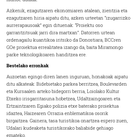
Azkenik, ezagutzaren ekonomiaren atalean, zientzia eta
ezagutzaren hiria aipatu ditu, azken urteetan “izugarrizko
aurrerapausoak” egin dituenak: “Proiektu oso
garrantzitsuak jarri dira martxan”. Datorren urtean
ordenagailu kuantikoa iritsiko da Donostiara, BCCren
GOe proiektua errealitatea izango da, baita Miramongo
parke teknologikoaren handitzea ere.
Bestelako erronkak
Auzoetan egingo diren lanen inguruan, honakoak aipatu
ditu alkateak: Bidebietako parkea berritzea, Boulevarden
eta Kursaalen arteko bidegorri berria, Loiolako Kultur
Etxeko irisgarritasuna hobetzea, Udaltzaingoaren eta
Ertzaintzaren Egiako polizia etxe baterako proiektua
idaztea, Haizearen Orrazia enblematikoa osorik
birgaitzea. Gainera, tasa turistikoa onartzea espero zuen,
Udalari kudeaketa turistikorako baliabide gehiago
emateko.