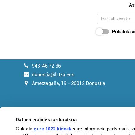
As
Pribatutasu
943-46 72 36
donostia@hitza.eus
Ametzagaña, 19 - 20012 Donostia
Datuen erabilera arduratsua
Guk eta
gure 1022 kideek
sure informacio pertsonala, z