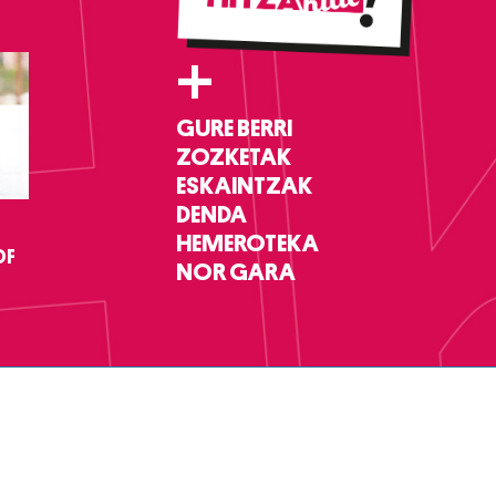
+
GURE BERRI
ZOZKETAK
ESKAINTZAK
DENDA
HEMEROTEKA
DF
NOR GARA