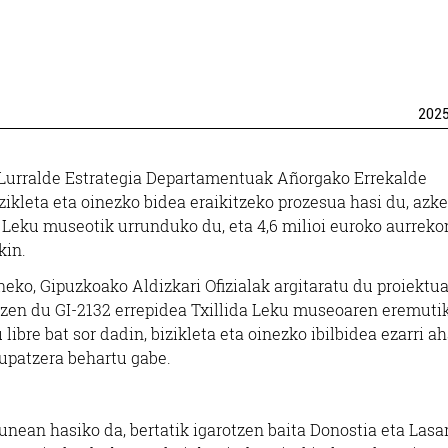
202
 Lurralde Estrategia Departamentuak Añorgako Errekalde
ikleta eta oinezko bidea eraikitzeko prozesua hasi du, azk
a Leku museotik urrunduko du, eta 4,6 milioi euroko aurrek
kin.
neko, Gipuzkoako Aldizkari Ofizialak argitaratu du proiektua
rtzen du GI-2132 errepidea Txillida Leku museoaren eremuti
ibre bat sor dadin, bizikleta eta oinezko ibilbidea ezarri ah
upatzera behartu gabe.
unean hasiko da, bertatik igarotzen baita Donostia eta Lasa