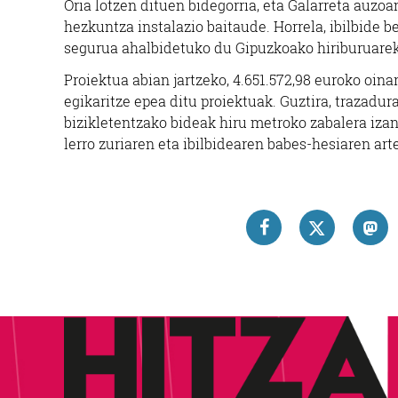
Oria lotzen dituen bidegorria, eta Galarreta auzoa
hezkuntza instalazio baitaude. Horrela, ibilbide b
segurua ahalbidetuko du Gipuzkoako hiriburuareki
Proiektua abian jartzeko, 4.651.572,98 euroko oin
egikaritze epea ditu proiektuak. Guztira, trazadur
bizikletentzako bideak hiru metroko zabalera izan
lerro zuriaren eta ibilbidearen babes-hesiaren art