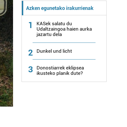
Azken egunetako irakurrienak
1
KASek salatu du
Udaltzaingoa haien aurka
jazartu dela
2
Dunkel und licht
3
Donostiarrek eklipsea
ikusteko planik dute?