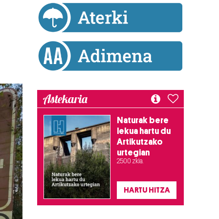
Astekaria
Naturak bere
lekua hartu du
Artikutzako
urtegian
2.500 zkia.
HARTU HITZA