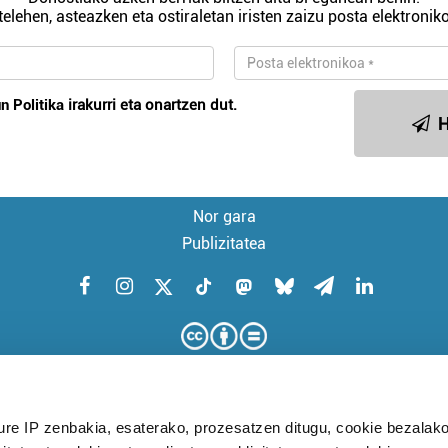
telehen, asteazken eta ostiraletan iristen zaizu posta elektroniko
n Politika
irakurri eta onartzen dut.
H
Nor gara
Publizitatea
ure IP zenbakia, esaterako, prozesatzen ditugu, cookie bezalako