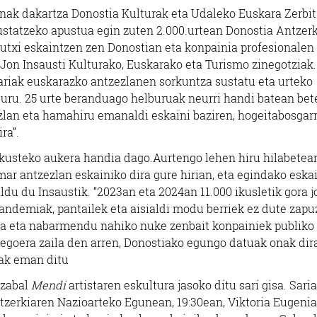
onak dakartza Donostia Kulturak eta Udaleko Euskara Zerbi
ustatzeko apustua egin zuten 2.000.urtean Donostia Antzerk
gutxi eskaintzen zen Donostian eta konpainia profesionalen
 Jon Insausti Kulturako, Euskarako eta Turismo zinegotziak.
Sariak euskarazko antzezlanen sorkuntza sustatu eta urteko
uru. 25 urte beranduago helburuak neurri handi batean bet
zlan eta hamahiru emanaldi eskaini baziren, hogeitabosgar
ra”.
kusteko aukera handia dago.Aurtengo lehen hiru hilabetea
ar antzezlan eskainiko dira gure hirian, eta egindako eskai
du du Insaustik. “2023an eta 2024an 11.000 ikusletik gora 
ndemiak, pantailek eta aisialdi modu berriek ez dute zapu
na eta nabarmendu nahiko nuke zenbait konpainiek publiko
egoera zaila den arren, Donostiako egungo datuak onak dir
zak eman ditu
izabal
Mendi
artistaren eskultura jasoko ditu sari gisa. Saria
tzerkiaren Nazioarteko Egunean, 19:30ean, Viktoria Eugenia