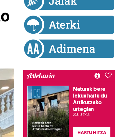
ko
Astekaria
Naturak bere
lekua hartu du
Artikutzako
urtegian
2.500 zkia.
HARTU HITZA