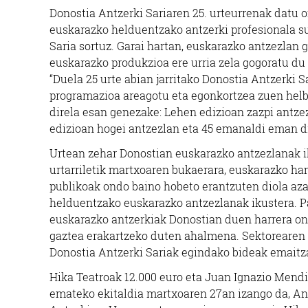
Donostia Antzerki Sariaren 25. urteurrenak datu 
euskarazko helduentzako antzerki profesionala s
Saria sortuz.
Garai hartan, euskarazko antzezlan 
euskarazko produkzioa ere urria zela gogoratu du
“Duela 25 urte abian jarritako Donostia Antzerki 
programazioa areagotu eta egonkortzea zuen helb
direla esan genezake: Lehen edizioan zazpi antze
edizioan hogei antzezlan eta 45 emanaldi eman di
Urtean zehar Donostian euskarazko antzezlanak i
urtarriletik martxoaren bukaerara, euskarazko ham
publikoak ondo baino hobeto erantzuten diola azal
helduentzako euskarazko antzezlanak ikustera. Pa
euskarazko antzerkiak Donostian duen harrera o
gaztea erakartzeko duten ahalmena. Sektorearen 
Donostia Antzerki Sariak egindako bideak emait
Hika Teatroak 12.000 euro eta Juan Ignazio Mend
emateko ekitaldia martxoaren 27an izango da, An