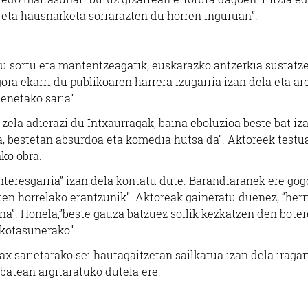
 eta hausnarketa sorrarazten du horren inguruan”.
au sortu eta mantentzeagatik, euskarazko antzerkia sustatz
ora ekarri du publikoaren harrera izugarria izan dela eta ar
benetako saria”.
zela adierazi du Intxaurragak, baina eboluzioa beste bat iza
ma, bestetan absurdoa eta komedia hutsa da”. Aktoreek testu
ako obra.
nteresgarria” izan dela kontatu dute. Barandiaranek ere gog
ten horrelako erantzunik”. Aktoreak gaineratu duenez, “herr
a”. Honela,”beste gauza batzuez soilik kezkatzen den boter
okotasunerako”.
x sarietarako sei hautagaitzetan sailkatua izan dela iragar
 batean argitaratuko dutela ere.