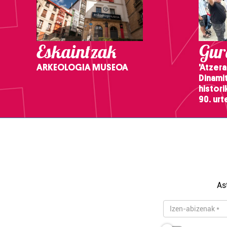
Eskaintzak
Gure
ARKEOLOGIA MUSEOA
'Atzera
Dinamit
histor
90. ur
As