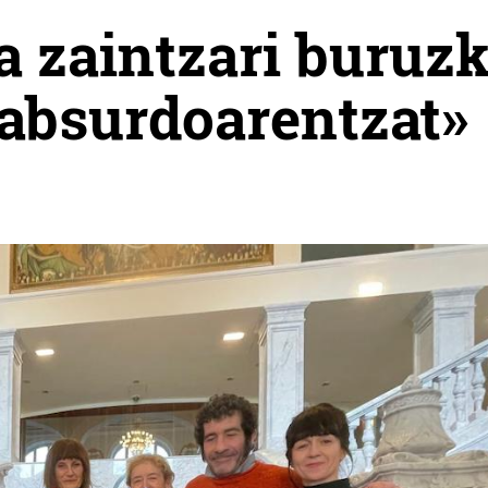
a zaintzari buruz
 absurdoarentzat»