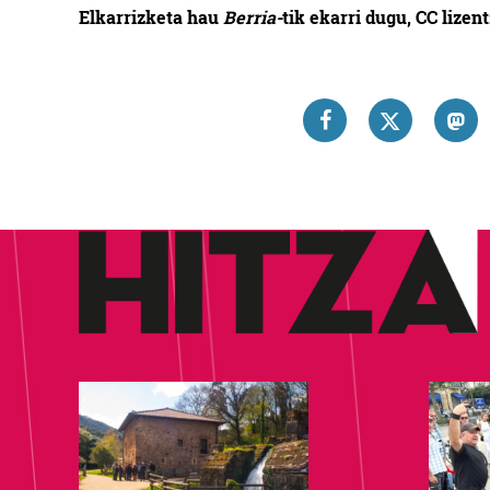
Elkarrizketa hau
Berria-
tik ekarri dugu, CC lizen