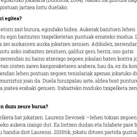
ostuan jartzea lortu duelako.
ri egitea?
etorri zait burura, egindako bidea. Aukerak banituen lehen
datu egin baitzuten txapelketetan puntuak emateko modua. 
a zer aurkariren aurka jokatzen zenuen. Adibidez, zerrenda
untu asko irabazten zenituen; galduz gero, berriz, oso gutxi
, zerrendan zu baino atzerago zegoen jokalari baten kontra j
ketan iristen zaren kanporaketaren arabera; hau da, ez da ko
rrendan lehen postuan zegoen tenislariak apenas jokatuko 
 murriztuz joan da. Duela hiruzpalau aste, aldea bost puntu
ra joatea erabaki genuen. Irabazteko moduko txapelketa zen
en duzu zeure burua?
pelketa bat jokatzen. Laurens Devosek —lehen tokian zegoen
zeko aukera izango dut. Ea lortzen dudan eta hilabete pare 
 handia diot Laurensi. 2016tik, jokatu dituen partida guzti