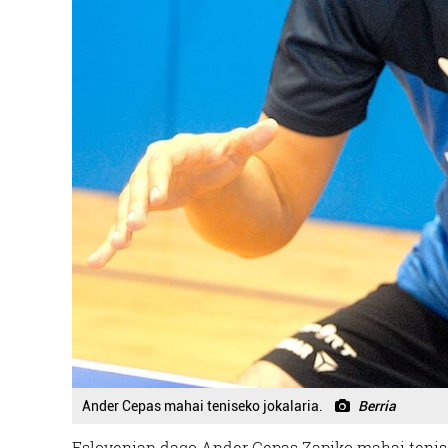
Ander Cepas mahai teniseko jokalaria.
Berria
Eslovenian dago Ander Cepas Zapiko mahai tenis e