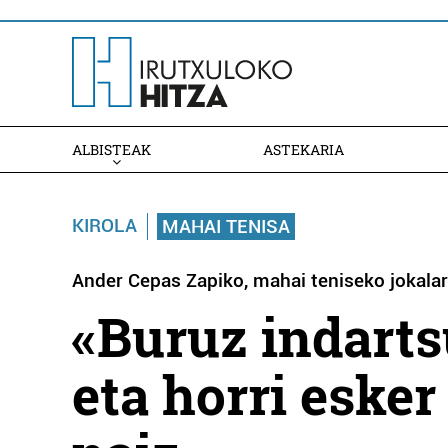
ALBISTEAK
ASTEKARIA
KIROLA
MAHAI TENISA
Ander Cepas Zapiko, mahai teniseko jokalar
«Buruz indarts
eta horri esker