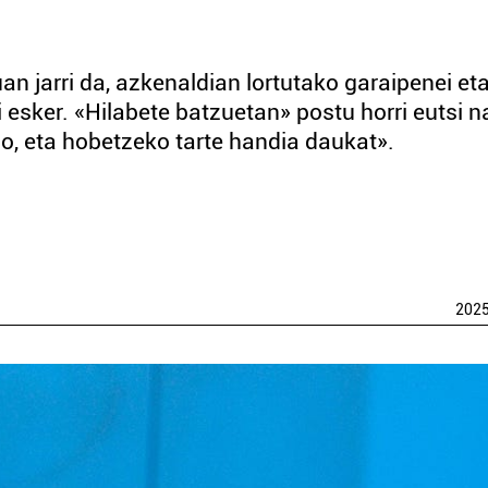
 jarri da, azkenaldian lortutako garaipenei et
esker. «Hilabete batzuetan» postu horri eutsi n
go, eta hobetzeko tarte handia daukat».
202