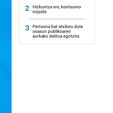
2
Hizkuntza ere, kontsumo
irizpide
3
Pertsona bat atxilotu dute
osasun publikoaren
aurkako delitua egotzita