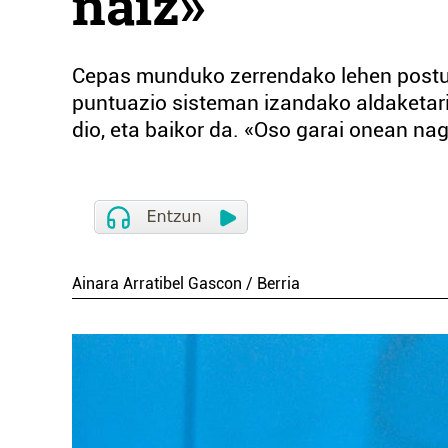
naiz»
Cepas munduko zerrendako lehen postuan
puntuazio sisteman izandako aldaketari 
dio, eta baikor da. «Oso garai onean na
Ainara Arratibel Gascon / Berria