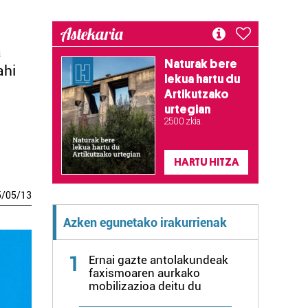
Astekaria
a
Naturak bere
ahi
lekua hartu du
Artikutzako
urtegian
2.500 zkia.
HARTU HITZA
5
/
05
/
13
Azken egunetako irakurrienak
1
Ernai gazte antolakundeak
faxismoaren aurkako
mobilizazioa deitu du