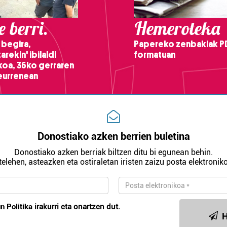
 berri.
Hemeroteka
 begira,
Papereko zenbakiak P
arekin' ibilaldi
formatuan
ikoa, 36ko gerraren
teurrenean
Donostiako azken berrien buletina
Donostiako azken berriak biltzen ditu bi egunean behin.
telehen, asteazken eta ostiraletan iristen zaizu posta elektroniko
n Politika
irakurri eta onartzen dut.
H