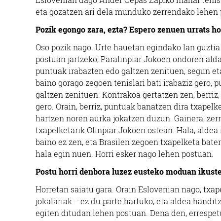
eta gozatzen ari dela munduko zerrendako lehen p
Pozik egongo zara, ezta? Espero zenuen urrats ho
Oso pozik nago. Urte hauetan egindako lan guztia 
postuan jartzeko, Paralinpiar Jokoen ondoren al
puntuak irabazten edo galtzen zenituen, segun et
baino gorago zegoen tenislari bati irabaziz gero, p
galtzen zenituen. Kontrakoa gertatzen zen, berriz
gero. Orain, berriz, puntuak banatzen dira txapel
hartzen noren aurka jokatzen duzun. Gainera, ze
txapelketarik Olinpiar Jokoen ostean. Hala, aldea
baino ez zen, eta Brasilen zegoen txapelketa bate
hala egin nuen. Horri esker nago lehen postuan.
Postu horri denbora luzez eusteko moduan ikust
Horretan saiatu gara. Orain Eslovenian nago, txa
jokalariak— ez du parte hartuko, eta aldea handit
egiten ditudan lehen postuan. Dena den, errespetu