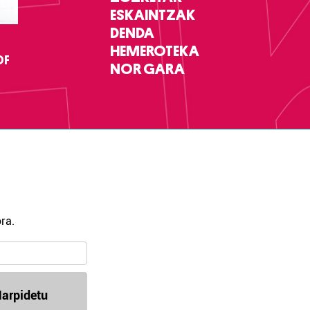
ESKAINTZAK
DENDA
HEMEROTEKA
DF
NOR GARA
ra.
arpidetu