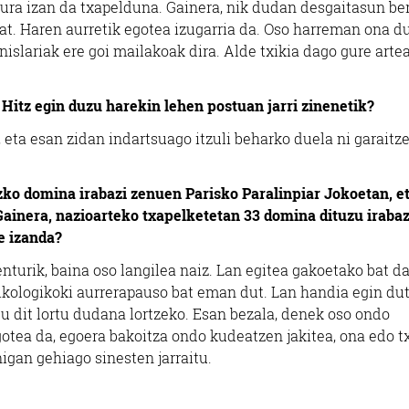
 hura izan da txapelduna. Gainera, nik dudan desgaitasun be
tzat. Haren aurretik egotea izugarria da. Oso harreman ona d
slariak ere goi mailakoak dira. Alde txikia dago gure artea
itz egin duzu harekin lehen postuan jarri zinenetik?
 eta esan zidan indartsuago itzuli beharko duela ni garaitz
zko domina irabazi zenuen Parisko Paralinpiar Jokoetan, e
inera, nazioarteko txapelketetan 33 domina dituzu irabaz
te izanda?
enturik, baina oso langilea naiz. Lan egitea gakoetako bat da
Psikologikoki aurrerapauso bat eman dut. Lan handia egin du
u dit lortu dudana lortzeko. Esan bezala, denek oso ondo
gotea da, egoera bakoitza ondo kudeatzen jakitea, ona edo t
nigan gehiago sinesten jarraitu.