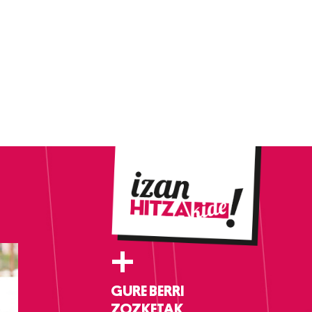
+
GURE BERRI
ZOZKETAK