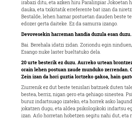
irabazi ditu, eta azken hiru Paralinpiar Jokoetan
dauka, eta txikitatik erreferente bat izan da nire
Bestalde, lehen hamar postuetan dauden beste teni
edozer gerta daiteke. Ez da samurra izango.
Devovesekin harreman handia duzula esan duzu. H
Bai. Berehala idatzi zidan. Zoriondu egin ninduen,
Esango nuke laster bueltatuko dela.
20 urte besterik ez duzu. Aurreko urtean brontze
orain lehen postuan zaude munduko zerrendan. Ga
Zein izan da hori guztia lortzeko gakoa, hain gaz
Ziurrenik ez dut beste tenislari batzuek duten tal
bestea, berriz, nigan gero eta gehiago sinestea. 
buruz indartsuago izateko, eta horrek asko lagund
jokatzen dugu, eta aldea psikologikoki indartsu e
izan. Arlo horretan hobetzen segitu nahi dut, eta 