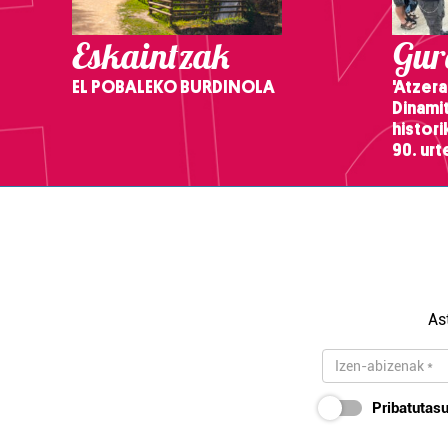
Eskaintzak
Gure
EL POBALEKO BURDINOLA
'Atzera
Dinamit
histor
90. ur
As
Pribatutasu