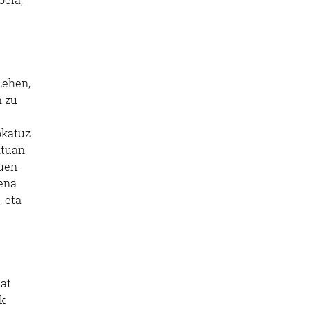
Lehen,
n zu
okatuz
ntuan
duen
rena
, eta
bat
ak