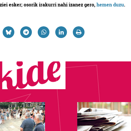
tziei esker; osorik irakurri nahi izanez gero,
hemen duzu
.