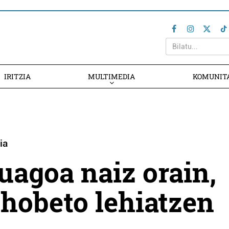
IRITZIA
MULTIMEDIA
KOMUNIT
ia
uagoa naiz orain,
 hobeto lehiatzen