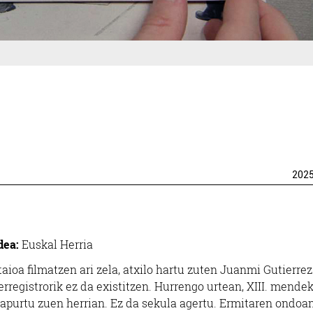
202
dea:
Euskal Herria
ioa filmatzen ari zela, atxilo hartu zuten Juanmi Gutierrez
registrorik ez da existitzen. Hurrengo urtean, XIII. mende
apurtu zuen herrian. Ez da sekula agertu. Ermitaren ondoa