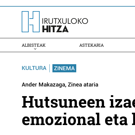
ALBISTEAK
ASTEKARIA
KULTURA
ZINEMA
Ander Makazaga, Zinea ataria
Hutsuneen izae
emozional eta 