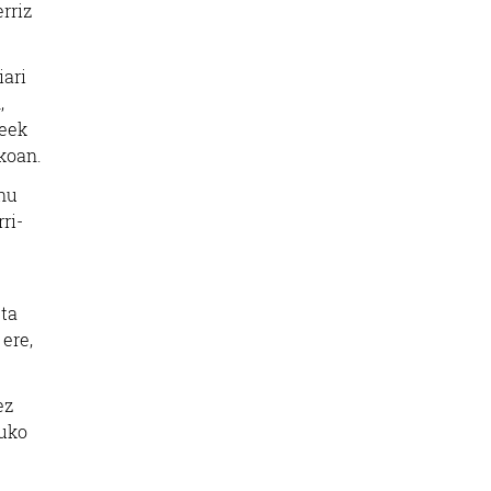
rriz
iari
,
neek
koan.
onu
ri-
eta
ere,
ez
tuko