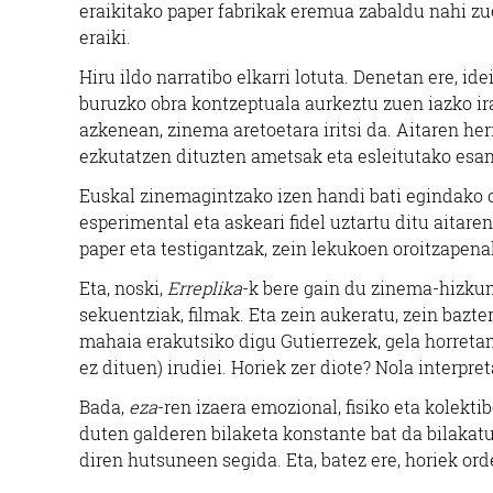
eraikitako paper fabrikak eremua zabaldu nahi zue
eraiki.
Hiru ildo narratibo elkarri lotuta. Denetan ere, id
buruzko obra kontzeptuala aurkeztu zuen iazko ira
azkenean, zinema aretoetara iritsi da. Aitaren he
ezkutatzen dituzten ametsak eta esleitutako esan
Euskal zinemagintzako izen handi bati egindako 
esperimental eta askeari fidel uztartu ditu aitare
paper eta testigantzak, zein lekukoen oroitzapena
Eta, noski,
Erreplika
-k bere gain du zinema-hizkun
sekuentziak, filmak. Eta zein aukeratu, zein bazt
mahaia erakutsiko digu Gutierrezek, gela horreta
ez dituen) irudiei. Horiek zer diote? Nola interpret
Bada,
eza
-ren izaera emozional, fisiko eta kolekti
duten galderen bilaketa konstante bat da bilakatu
diren hutsuneen segida. Eta, batez ere, horiek or