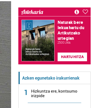
Astekaria
Naturak bere
lekua hartu du
Artikutzako
urtegian
2.500 zkia.
HARTU HITZA
Azken egunetako irakurrienak
1
Hizkuntza ere, kontsumo
irizpide