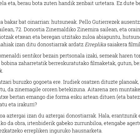
la eta, berau bota zuten handik zenbait urtetara. Ez dute be
eia bakar bat oinarrian: hutsuneak. Pello Gutierrezek ausentz
ilean, 72. Donostia Zinemaldiko Zinemira sailean, eta orain
riotzak etxean eta beregan utzitako zuloa abiapuntu, hutsu
ahiak izan ditu donostiarrak ardatz
Erreplika
saiakera filmi
omenaldi sentikor bezain pertsonala izaki, semeak haren t
n bobina zaharretatik berreskuratutako filmaketak, gutun, ber
k.
tzari buruzko gogoeta ere. Irudiek osatzen dituzte planoak,
ertu, da zinemagile ororen betekizuna. Aitarena zen muntak
ntxe bertan emango die forma esku artean dituen (eta batez 
atu eta irakurri?
boa aztergai izan du aztergai donostiarrak. Hala, erantzunik 
ko da obra, irtenbiderik gabeko zurrunbiloa, etengabe ager
dezkatzeko errepliken inguruko hausnarketa.