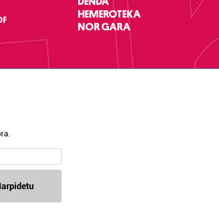
DENDA
HEMEROTEKA
DF
NOR GARA
ra.
arpidetu