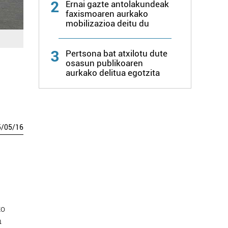
2
Ernai gazte antolakundeak
faxismoaren aurkako
mobilizazioa deitu du
3
Pertsona bat atxilotu dute
osasun publikoaren
aurkako delitua egotzita
5
/
05
/
16
ko
n