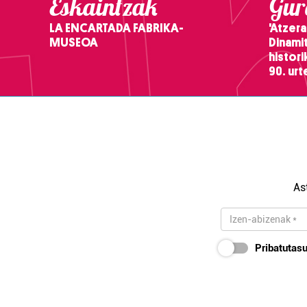
Eskaintzak
Gure
LA ENCARTADA FABRIKA-
'Atzera
MUSEOA
Dinamit
histor
90. ur
As
Pribatutasu