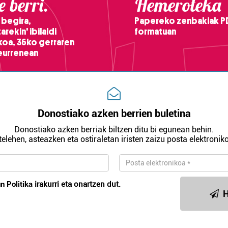
 berri.
Hemeroteka
 begira,
Papereko zenbakiak P
arekin' ibilaldi
formatuan
ikoa, 36ko gerraren
teurrenean
Donostiako azken berrien buletina
Donostiako azken berriak biltzen ditu bi egunean behin.
telehen, asteazken eta ostiraletan iristen zaizu posta elektroniko
n Politika
irakurri eta onartzen dut.
H