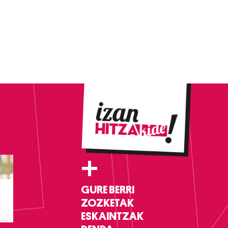
+
GURE BERRI
ZOZKETAK
ESKAINTZAK