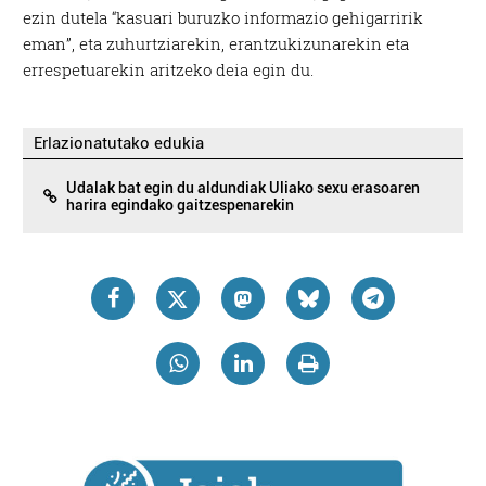
ezin dutela “kasuari buruzko informazio gehigarririk
eman”, eta zuhurtziarekin, erantzukizunarekin eta
errespetuarekin aritzeko deia egin du.
Erlazionatutako edukia
Udalak bat egin du aldundiak Uliako sexu erasoaren
harira egindako gaitzespenarekin