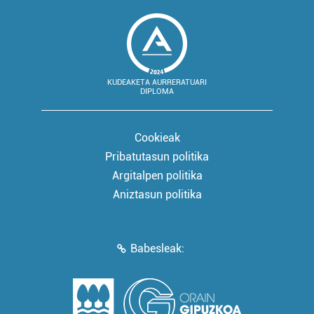
KUDEAKETA AURRERATUARI
DIPLOMA
Cookieak
Pribatutasun politika
Argitalpen politika
Aniztasun politika
Babesleak: