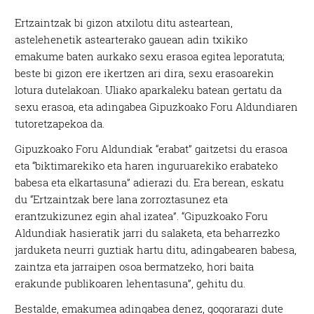
Ertzaintzak bi gizon atxilotu ditu asteartean,
astelehenetik astearterako gauean adin txikiko
emakume baten aurkako sexu erasoa egitea leporatuta;
beste bi gizon ere ikertzen ari dira, sexu erasoarekin
lotura dutelakoan. Uliako aparkaleku batean gertatu da
sexu erasoa, eta adingabea Gipuzkoako Foru Aldundiaren
tutoretzapekoa da.
Gipuzkoako Foru Aldundiak “erabat” gaitzetsi du erasoa
eta “biktimarekiko eta haren inguruarekiko erabateko
babesa eta elkartasuna” adierazi du. Era berean, eskatu
du “Ertzaintzak bere lana zorroztasunez eta
erantzukizunez egin ahal izatea”. “Gipuzkoako Foru
Aldundiak hasieratik jarri du salaketa, eta beharrezko
jarduketa neurri guztiak hartu ditu, adingabearen babesa,
zaintza eta jarraipen osoa bermatzeko, hori baita
erakunde publikoaren lehentasuna”, gehitu du.
Bestalde, emakumea adingabea denez, gogorarazi dute