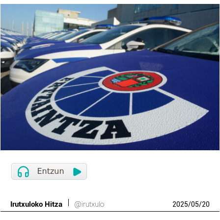
Irutxuloko Hitza
@irutxulo
2025
/
05
/
20