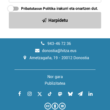
Pribatutasun Politika
irakurri eta onartzen dut.
Harpidetu
943-46 72 36
donostia@hitza.eus
Ametzagaña, 19 - 20012 Donostia
Nor gara
Publizitatea