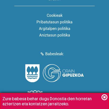
Cookieak
Pribatutasun politika
Argitalpen politika
Aniztasun politika
Babesleak:
Zure babesa behar dugu Donostia den horretan
aztertzen eta kontatzen jarraitzeko.