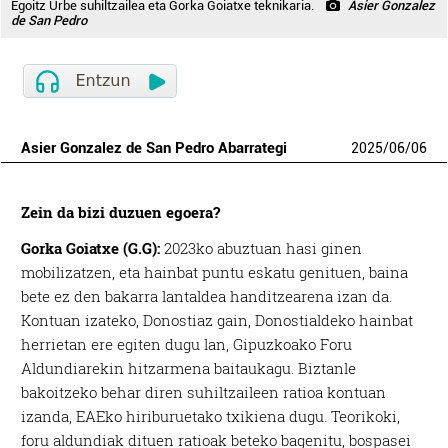
Egoitz Urbe suhiltzailea eta Gorka Goiatxe teknikaria.
Asier Gonzalez
de San Pedro
Asier Gonzalez de San Pedro Abarrategi
2025
/
06
/
06
Zein da bizi duzuen egoera?
Gorka Goiatxe (G.G):
2023ko abuztuan hasi ginen
mobilizatzen, eta hainbat puntu eskatu genituen, baina
bete ez den bakarra lantaldea handitzearena izan da.
Kontuan izateko, Donostiaz gain, Donostialdeko hainbat
herrietan ere egiten dugu lan, Gipuzkoako Foru
Aldundiarekin hitzarmena baitaukagu. Biztanle
bakoitzeko behar diren suhiltzaileen ratioa kontuan
izanda, EAEko hiriburuetako txikiena dugu. Teorikoki,
foru aldundiak dituen ratioak beteko bagenitu, bospasei