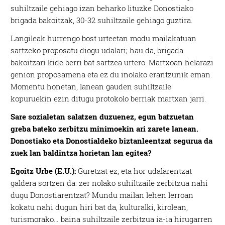
suhiltzaile gehiago izan beharko lituzke Donostiako
brigada bakoitzak, 30-32 suhiltzaile gehiago guztira.
Langileak hurrengo bost urteetan modu mailakatuan
sartzeko proposatu diogu udalari; hau da, brigada
bakoitzari kide berri bat sartzea urtero. Martxoan helarazi
genion proposamena eta ez du inolako erantzunik eman.
Momentu honetan, lanean gauden suhiltzaile
kopuruekin ezin ditugu protokolo berriak martxan jarri.
Sare sozialetan salatzen duzuenez, egun batzuetan
greba bateko zerbitzu minimoekin ari zarete lanean.
Donostiako eta Donostialdeko biztanleentzat segurua da
zuek lan baldintza horietan lan egitea?
Egoitz Urbe (E.U.):
Guretzat ez, eta hor udalarentzat
galdera sortzen da: zer nolako suhiltzaile zerbitzua nahi
dugu Donostiarentzat? Mundu mailan lehen lerroan
kokatu nahi dugun hiri bat da, kulturalki, kirolean,
turismorako… baina suhiltzaile zerbitzua ia-ia hirugarren