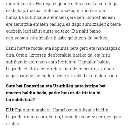
mundukoa da. Horregatik, jende gehiago eskatzen dugu,
ez da kapritxo bat. Sute bat daukagun momentuan,
hamaika suhiltzaile ateratzen gara beti. Donostialdean
ere zerbitzua ematen badugu, ez dago suhiltzailerik beste
edozein larrialdiri aurre egiteko. Eta nahi baino
gehiagotan suhiltzailerik gabe gelditzen da parkea.
Esku hartze motak eta kopurua bera gero eta handiagoak
dira. Orain, liztorren denboraldia hasiko da, eta hiru
suhiltzaile ateratzen gara horietara. Hamaika baldin
bagaude eta hiru liztorretara ateratzen badira, ez dugu
segurtasunez lan egiten beste larrialdi bat ematen bada.
Sute bat Donostian eta Usurbilen auto istripu bat
ematen baldin bada, parke hau ez da iristen bi
larrialdietara?
E.U:
Egunaren arabera. Hamabost suhiltzaile baldin
bagaude iristen gara, baina, hamaika egonez gero, ez gara
iristen.