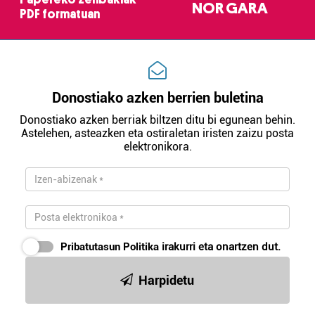
NOR GARA
PDF formatuan
Donostiako azken berrien buletina
Donostiako azken berriak biltzen ditu bi egunean behin.
Astelehen, asteazken eta ostiraletan iristen zaizu posta
elektronikora.
Pribatutasun Politika
irakurri eta onartzen dut.
Harpidetu