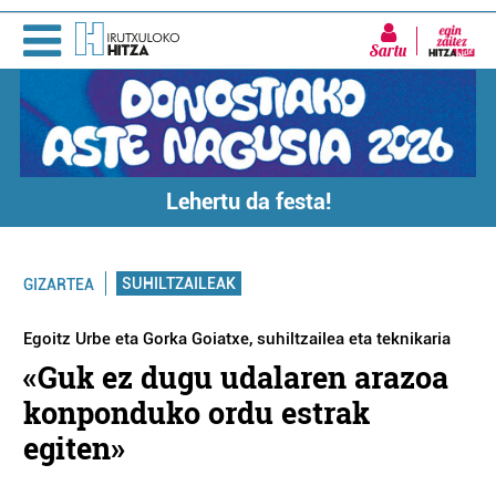
Sartu
Lehertu da festa!
SUHILTZAILEAK
GIZARTEA
Egoitz Urbe eta Gorka Goiatxe, suhiltzailea eta teknikaria
«Guk ez dugu udalaren arazoa
konponduko ordu estrak
egiten»