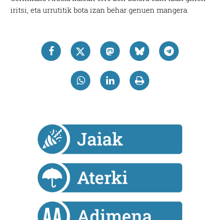
iritsi, eta urrutitik bota izan behar genuen mangera.