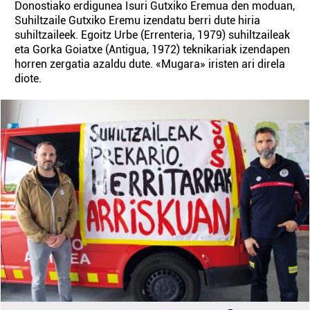
Donostiako erdigunea Isuri Gutxiko Eremua den moduan,
Suhiltzaile Gutxiko Eremu izendatu berri dute hiria
suhiltzaileek. Egoitz Urbe (Errenteria, 1979) suhiltzaileak
eta Gorka Goiatxe (Antigua, 1972) teknikariak izendapen
horren zergatia azaldu dute. «Mugara» iristen ari direla
diote.