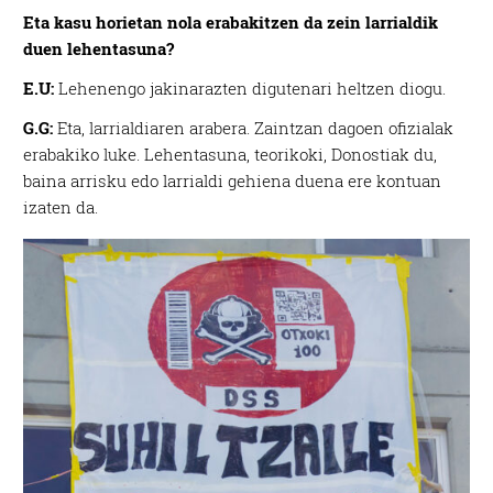
Eta kasu horietan nola erabakitzen da zein larrialdik
duen lehentasuna?
E.U:
Lehenengo jakinarazten digutenari heltzen diogu.
G.G:
Eta, larrialdiaren arabera. Zaintzan dagoen ofizialak
erabakiko luke. Lehentasuna, teorikoki, Donostiak du,
baina arrisku edo larrialdi gehiena duena ere kontuan
izaten da.