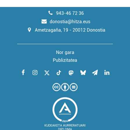
943-46 72 36
donostia@hitza.eus
Ametzagaña, 19 - 20012 Donostia
Nor gara
Publizitatea
KUDEAKETA AURRERATUARI
DIPLOMA