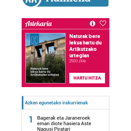
Astekaria
Naturak bere
lekua hartu du
Artikutzako
urtegian
2.500 zkia.
HARTU HITZA
Azken egunetako irakurrienak
1
Bagerak eta Jaraneroek
eman diote hasiera Aste
Nagusi Piratari