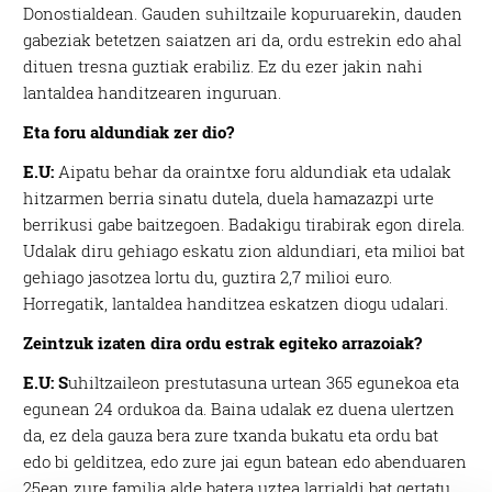
Donostialdean. Gauden suhiltzaile kopuruarekin, dauden
gabeziak betetzen saiatzen ari da, ordu estrekin edo ahal
dituen tresna guztiak erabiliz. Ez du ezer jakin nahi
lantaldea handitzearen inguruan.
Eta foru aldundiak zer dio?
E.U:
Aipatu behar da oraintxe foru aldundiak eta udalak
hitzarmen berria sinatu dutela, duela hamazazpi urte
berrikusi gabe baitzegoen. Badakigu tirabirak egon direla.
Udalak diru gehiago eskatu zion aldundiari, eta milioi bat
gehiago jasotzea lortu du, guztira 2,7 milioi euro.
Horregatik, lantaldea handitzea eskatzen diogu udalari.
Zeintzuk izaten dira ordu estrak egiteko arrazoiak?
E.U: S
uhiltzaileon prestutasuna urtean 365 egunekoa eta
egunean 24 ordukoa da. Baina udalak ez duena ulertzen
da, ez dela gauza bera zure txanda bukatu eta ordu bat
edo bi gelditzea, edo zure jai egun batean edo abenduaren
25ean zure familia alde batera uztea larrialdi bat gertatu