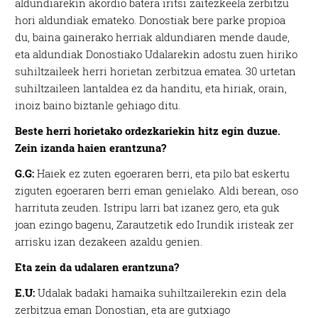
aldundiarekin akordio batera iritsi zaitezkeela zerbitzu
hori aldundiak emateko. Donostiak bere parke propioa
du, baina gainerako herriak aldundiaren mende daude,
eta aldundiak Donostiako Udalarekin adostu zuen hiriko
suhiltzaileek herri horietan zerbitzua ematea. 30 urtetan
suhiltzaileen lantaldea ez da handitu, eta hiriak, orain,
inoiz baino biztanle gehiago ditu.
Beste herri horietako ordezkariekin hitz egin duzue.
Zein izanda haien erantzuna?
G.G:
Haiek ez zuten egoeraren berri, eta pilo bat eskertu
ziguten egoeraren berri eman genielako. Aldi berean, oso
harrituta zeuden. Istripu larri bat izanez gero, eta guk
joan ezingo bagenu, Zarautzetik edo Irundik iristeak zer
arrisku izan dezakeen azaldu genien.
Eta zein da udalaren erantzuna?
E.U:
Udalak badaki hamaika suhiltzailerekin ezin dela
zerbitzua eman Donostian, eta are gutxiago