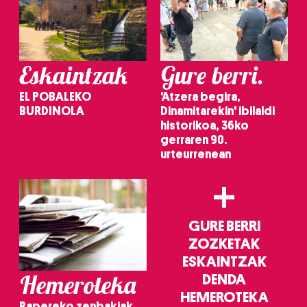
Eskaintzak
Gure berri.
EL POBALEKO
'Atzera begira,
BURDINOLA
Dinamitarekin' ibilaldi
historikoa, 36ko
gerraren 90.
urteurrenean
+
GURE BERRI
ZOZKETAK
ESKAINTZAK
Hemeroteka
DENDA
HEMEROTEKA
Papereko zenbakiak