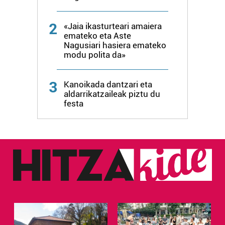
2
«Jaia ikasturteari amaiera
emateko eta Aste
Nagusiari hasiera emateko
modu polita da»
3
Kanoikada dantzari eta
aldarrikatzaileak piztu du
festa