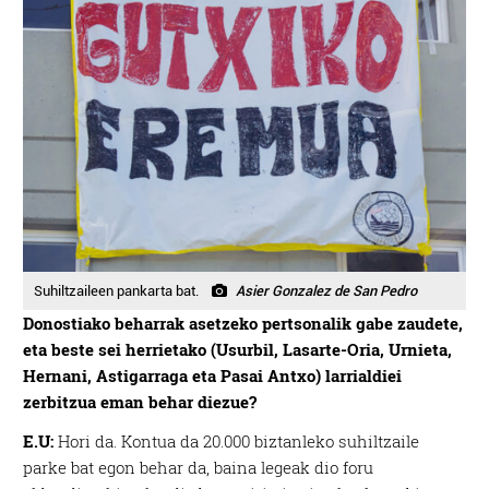
Suhiltzaileen pankarta bat.
Asier Gonzalez de San Pedro
Donostiako beharrak asetzeko pertsonalik gabe zaudete,
eta beste sei herrietako (Usurbil, Lasarte-Oria, Urnieta,
Hernani, Astigarraga eta Pasai Antxo) larrialdiei
zerbitzua eman behar diezue?
E.U:
Hori da. Kontua da 20.000 biztanleko suhiltzaile
parke bat egon behar da, baina legeak dio foru