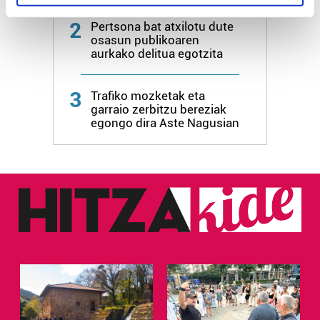
specific characteristics (fingerprinting)
2
Find out more about how your personal data is processed
Pertsona bat atxilotu dute
osasun publikoaren
and set your preferences in the
details section
.
aurkako delitua egotzita
Guk eta gure bazkideek zure datu pertsonalak
3
prozesatzen ditugu, zure IP zenbakia, besteak beste,
Trafiko mozketak eta
garraio zerbitzu bereziak
teknologia erabiliz, cookieak adibidez, iragarki eta eduki
egongo dira Aste Nagusian
pertsonalizatuak eskaintzeko, iragarkiak eta edukia
neurtzeko, jendeari buruzko informazioa biltzeko eta
produktuak garatzeko. Zure datuak nork eta zertarako
erabiltzen dituen hauta dezakezu.
Bazkide batzuek ez dizute baimenik eskatzen, eta beren
interes komertzial legitimoetan babesten dira. Ikusi gure
bazkideen zerrenda, beren ustez zein helburutarako
duten interes legitimoa eta horren aurka nola egin
dezakezun ikusteko.
Lortu zure datu pertsonalak prozesatzeko moduari