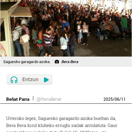
Saguesko garagardo azoka.
Bera Bera
Beñat Parra
@ParraBenat
2025
/
06
/
11
Urteroko legez, Saguesko garagardo azoka bueltan da,
Bera Bera kirol klubeko errugbi sailak antolatuta. Gaur