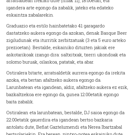
arratsaldean irekiko dute (hilak 11), 18:00etan, eta
igandera arte egongo da zabalik, jateko eta edateko
eskaintza zabalarekin.
Graduazio eta estilo hainbatetako 41 garagardo
dastatzeko aukera egongo da azokan, denak Basque Beer
zigiludunak eta iturritik zerbitzatuak (3 eta 5 euro arteko
prezioetan). Bestalde, eskainiko dituzten jakiak ere
askotarikoak izango dira: saltxitxak, txerri ukondoak eta
solomo buruak, oilaskoa, patatak, eta abar.
Ostiralera bitarte, arratsaldetik aurrera egongo da irekita
azoka, eta bertan afaltzeko aukera egongo da.
Larunbatean eta igandean, aldiz, afaltzeko aukera ez ezik,
bazkaltzekoa ere egongo da, gunea 12:00etatik egongo
baita zabalik.
Ostiralean eta larunbatean, bestalde, DJ saioa egongo da
22:00etatik gauerdira eta igandean bertso bazkaria
antolatu dute, Beñat Gaztelumendi eta Nerea Ibartzabal
bertsolariekin. Era berean, pintxo-potea eskainiko dute