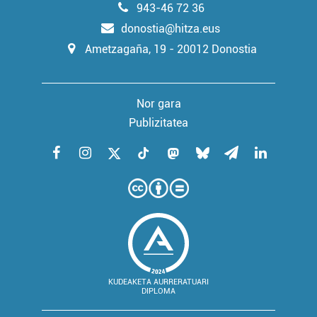
943-46 72 36
donostia@hitza.eus
Ametzagaña, 19 - 20012 Donostia
Nor gara
Publizitatea
KUDEAKETA AURRERATUARI
DIPLOMA