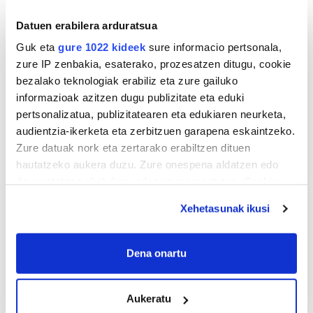
Datuen erabilera arduratsua
Astekaria
Guk eta
gure 1022 kideek
sure informacio pertsonala,
zure IP zenbakia, esaterako, prozesatzen ditugu, cookie
Naturak bere
bezalako teknologiak erabiliz eta zure gailuko
lekua hartu du
informazioak azitzen dugu publizitate eta eduki
Artikutzako
pertsonalizatua, publizitatearen eta edukiaren neurketa,
urtegian
audientzia-ikerketa eta zerbitzuen garapena eskaintzeko.
2.500 zkia.
Zure datuak nork eta zertarako erabiltzen dituen
hautatzeko aukera duzu. Zure onespena aldatzen edo
HARTU HITZA
deuseztatzen ahal duzu edozein momentutan, Cookie
deklaraziotik edo Privacy triggerean klikatuz.
Xehetasunak ikusi
If you allow, we would also like to:
Azken egunetako irakurrienak
Collect information about your geographical
Dena onartu
location which can be accurate to within several
1
Ernai gazte antolakundeak
faxismoaren aurkako
meters
mobilizazioa deitu du
Aukeratu
Identify your device by actively scanning it for