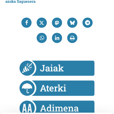
azoka Saguesera
.