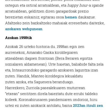
ostegun eta ostiral arratsaldean, eta
happy hour
-a igande
arratsaldean, gelditzen diren garagardoak prezio
berezietan eskainiz; egitarau osoa
hemen
daukazue.
Afaltzeko zein bazkaltzeko mahaiak erreserbatu daitezke,
azokaren webgunean
.
Azokan 1998tik
Azokak
26 urteko
historia
du.
1998an
egin
zen
aurrenekoz,
Amarako
Gaska
k
iroldegiaren
atzealdean
dagoen
frontoian (
Bera
Beraren
egoitza
sozialaren
aldamenea
n).
Urte
haietan,
baliabide falta zela
eta,
Intxaurrondoko
garagardo
azokaren
laguntza
izan
zuten
.
Handik,
Manteo
kiroldegira
lekualdatu
zuten
azoka, eta
Saguesera beranduago
.
Harrezkero,
Zurriola pasealekuaren muturrean
“
etxean”
sentitzen direla baieztatu dute errubi taldeko
kideek. Koronabirusaren pandemiaren ondorioz, hiru
urtez ez zuten azokarik antolatu, baina
2023an itzuli zen