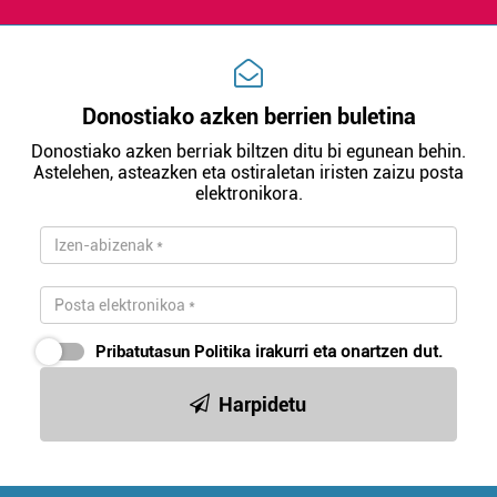
Donostiako azken berrien buletina
Donostiako azken berriak biltzen ditu bi egunean behin.
Astelehen, asteazken eta ostiraletan iristen zaizu posta
elektronikora.
Pribatutasun Politika
irakurri eta onartzen dut.
Harpidetu