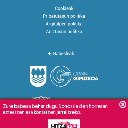
Cookieak
Pribatutasun politika
Argitalpen politika
Aniztasun politika
Babesleak:
Zure babesa behar dugu Donostia den horretan
aztertzen eta kontatzen jarraitzeko.