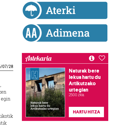
Astekaria
5
/
07
/
28
Naturak bere
lekua hartu du
Artikutzako
,
urtegian
zen
2.500 zkia.
 egin
HARTU HITZA
kikotik
itik