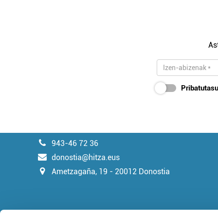
As
Pribatutasu
943-46 72 36
donostia@hitza.eus
Ametzagaña, 19 - 20012 Donostia