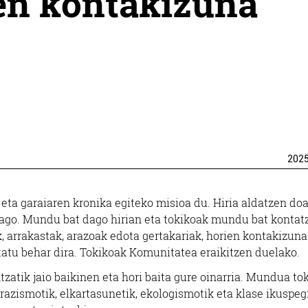
ren kontakizuna
202
a garaiaren kronika egiteko misioa du. Hiria aldatzen doa
dago. Mundu bat dago hirian eta tokikoak mundu bat kontat
, arrakastak, arazoak edota gertakariak, horien kontakizuna
ntatu behar dira. Tokikoak Komunitatea eraikitzen duelako.
zatik jaio baikinen eta hori baita gure oinarria. Mundua to
razismotik, elkartasunetik, ekologismotik eta klase ikuspeg