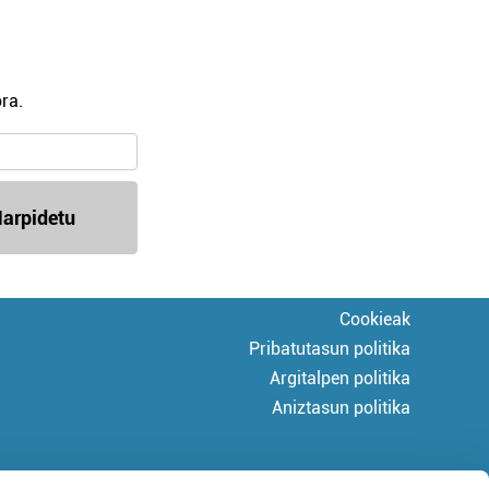
ra.
arpidetu
Cookieak
Pribatutasun politika
Argitalpen politika
Aniztasun politika