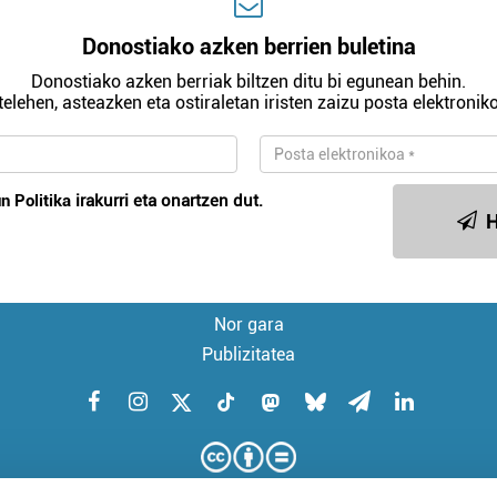
Donostiako azken berrien buletina
Donostiako azken berriak biltzen ditu bi egunean behin.
telehen, asteazken eta ostiraletan iristen zaizu posta elektroniko
n Politika
irakurri eta onartzen dut.
H
Nor gara
Publizitatea