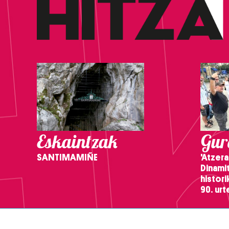
Eskaintzak
Gure
SANTIMAMIÑE
'Atzera
Dinamit
histor
90. ur