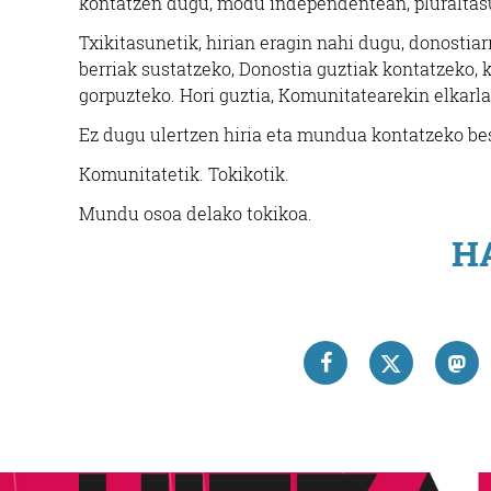
kontatzen dugu, modu independentean, pluraltasu
Txikitasunetik, hirian eragin nahi dugu, donostia
berriak sustatzeko, Donostia guztiak kontatzeko
gorpuzteko. Hori guztia, Komunitatearekin elkarla
Ez dugu ulertzen hiria eta mundua kontatzeko bes
Komunitatetik. Tokikotik.
Mundu osoa delako tokikoa.
H