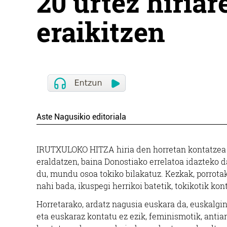
20 urtez hiria
eraikitzen
Aste Nagusikio editoriala
IRUTXULOKO HITZA hiria den horretan kontatzea et
eraldatzen, baina Donostiako errelatoa idazteko 
du, mundu osoa tokiko bilakatuz. Kezkak, porrotak
nahi bada, ikuspegi herrikoi batetik, tokikotik ko
Horretarako, ardatz nagusia euskara da, euskalgint
eta euskaraz kontatu ez ezik, feminismotik, antiar