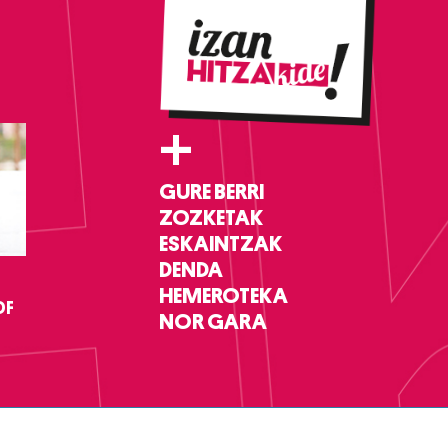
+
GURE BERRI
ZOZKETAK
ESKAINTZAK
DENDA
HEMEROTEKA
DF
NOR GARA