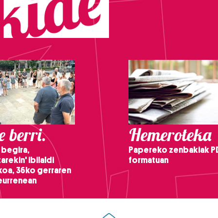
 berri.
Hemeroteka
 begira,
Papereko zenbakiak P
arekin' ibilaldi
formatuan
ikoa, 36ko gerraren
teurrenean