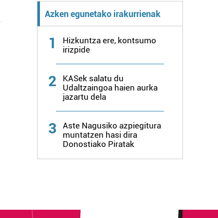
Azken egunetako irakurrienak
n
1
Hizkuntza ere, kontsumo
irizpide
2
KASek salatu du
Udaltzaingoa haien aurka
jazartu dela
3
Aste Nagusiko azpiegitura
muntatzen hasi dira
Donostiako Piratak