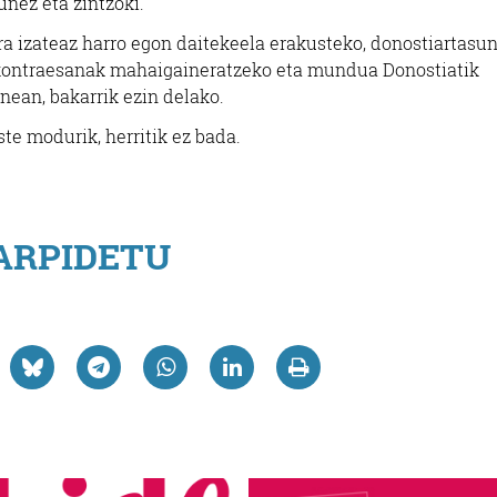
nez eta zintzoki.
rra izateaz harro egon daitekeela erakusteko, donostiartasu
, kontraesanak mahaigaineratzeko eta mundua Donostiatik
nean, bakarrik ezin delako.
te modurik, herritik ez bada.
ARPIDETU