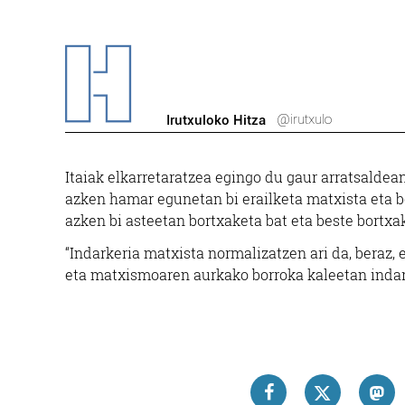
@irutxulo
Irutxuloko Hitza
Itaiak elkarretaratzea egingo du gaur arratsaldea
azken hamar egunetan bi erailketa matxista eta be
azken bi asteetan bortxaketa bat eta beste bortxa
“Indarkeria matxista normalizatzen ari da, beraz, 
eta matxismoaren aurkako borroka kaleetan indart