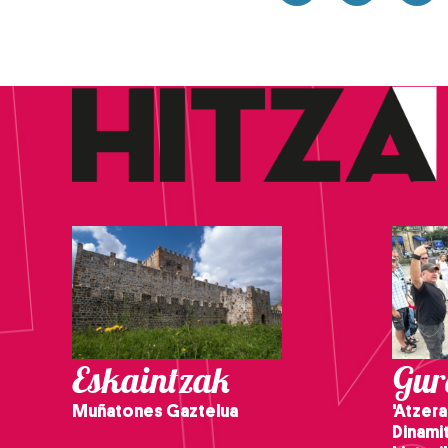
Eskaintzak
Gure
Muñatones Gaztelua
'Atzera
Dinamit