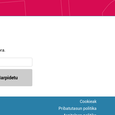
ra.
arpidetu
Cookieak
Pribatutasun politika