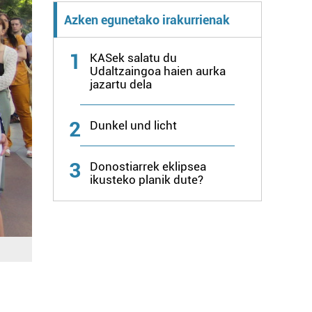
Azken egunetako irakurrienak
1
KASek salatu du
Udaltzaingoa haien aurka
jazartu dela
2
Dunkel und licht
3
Donostiarrek eklipsea
ikusteko planik dute?