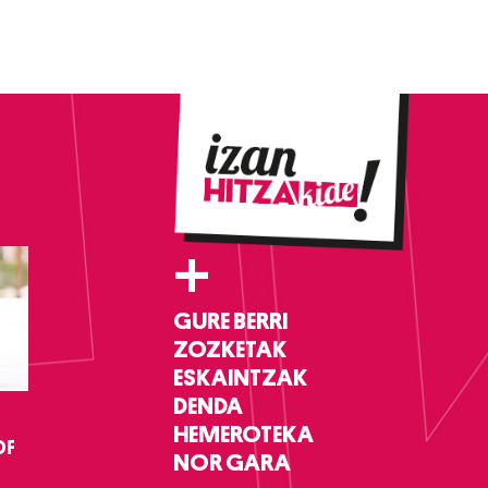
+
GURE BERRI
ZOZKETAK
ESKAINTZAK
DENDA
HEMEROTEKA
DF
NOR GARA