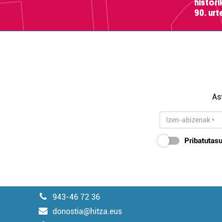
histor
90. ur
As
Pribatutasu
943-46 72 36
donostia@hitza.eus