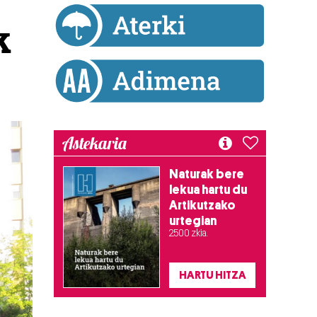
k
Astekaria
Naturak bere
lekua hartu du
Artikutzako
urtegian
2.500 zkia.
HARTU HITZA