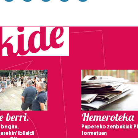
 berri.
Hemeroteka
 begira,
Papereko zenbakiak P
arekin' ibilaldi
formatuan