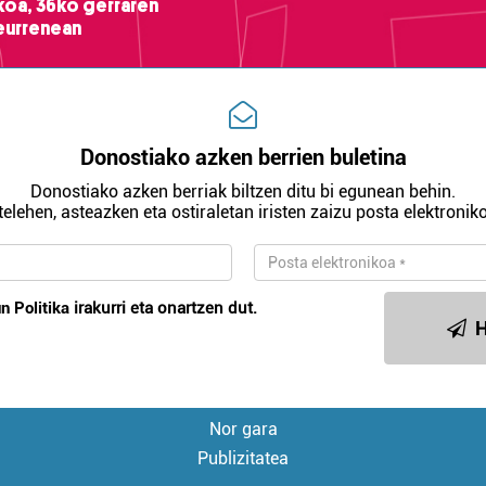
ikoa, 36ko gerraren
teurrenean
Donostiako azken berrien buletina
Donostiako azken berriak biltzen ditu bi egunean behin.
telehen, asteazken eta ostiraletan iristen zaizu posta elektroniko
n Politika
irakurri eta onartzen dut.
H
Nor gara
Publizitatea