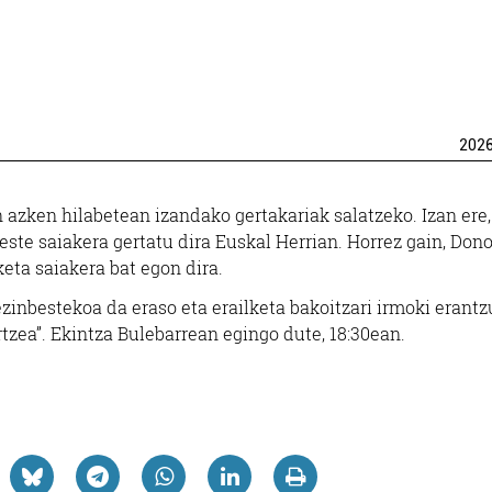
202
n azken hilabetean izandako gertakariak salatzeko. Izan ere,
ste saiakera gertatu dira Euskal Herrian. Horrez gain, Don
keta saiakera bat egon dira.
ezinbestekoa da eraso eta erailketa bakoitzari irmoki erant
zea”. Ekintza Bulebarrean egingo dute, 18:30ean.