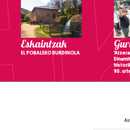
Eskaintzak
Gure
EL POBALEKO BURDINOLA
'Atzera
Dinamit
histor
90. ur
As