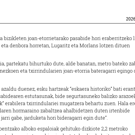
202
a bizikleten joan-etorrietarako pasabide hori eraberritzeko 
e eta denbora horretan, Lugaritz eta Morlans lotzen dituen
ria, partekatu bihurtuko dute, alde banatan, metro bateko za
nezkoen eta txirrindularien joan-etorria bateragarri egingo 
 azaldu duenez, esku hartzeak “eskaera historiko” bati eran
sabidearen estutasunak, bide segurtasuneko balizko arazoe
 erabilera txirrindulariei mugatzera behartu zuen. Hala er
nelaren hormaraino zabaltzea ahalbidetzen duten irtenbide
jarri gabe, jarduketa hori bideragarri egin dute”.
oentzako alboko espaloiak gehituko dizkiote 2,2 metroko