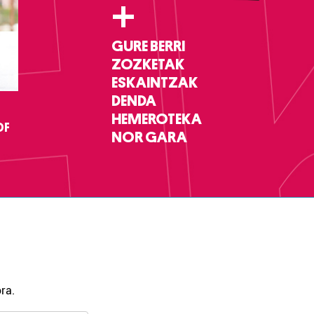
+
GURE BERRI
ZOZKETAK
ESKAINTZAK
DENDA
HEMEROTEKA
DF
NOR GARA
ra.