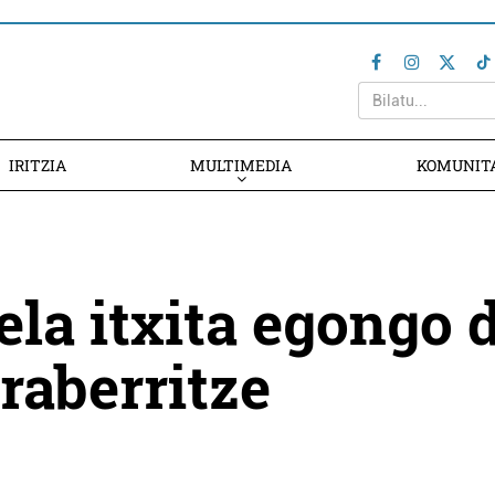
IRITZIA
MULTIMEDIA
KOMUNIT
la itxita egongo 
eraberritze