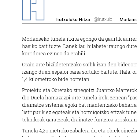
@irutxulo
Irutxuloko Hitza
Morlans
Morlanseko tunela itxita egongo da gaurtik aurrer
hasiko baitituzte. Lanek lau hilabete iraungo dut
korridorea ezingo da erabili.
Orain arte bizikletentzako soilik izan den bidegor
izango duen espaloi bana sortuko baitute. Hala, oi
1,4 kilometroko bide horretan.
Proiektu eta Obretako zinegotzi Juantxo Marrerok
dio Duela hamazazpi urte tunela ireki zenean “pa
drainatze sistema egoki bat mantentzeko beharrak”
“istripurik ez egoteak eta hormigoizko ertzak tu
teknikoak garatzeak, drainatze funtzioa arriskuan 
Tunela 4,2o metroko zabalera du eta obrek oinezk