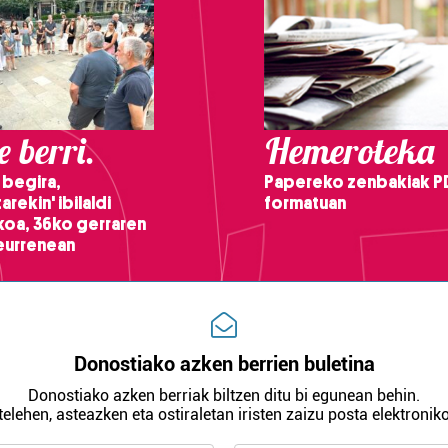
 berri.
Hemeroteka
 begira,
Papereko zenbakiak P
arekin' ibilaldi
formatuan
ikoa, 36ko gerraren
teurrenean
Donostiako azken berrien buletina
Donostiako azken berriak biltzen ditu bi egunean behin.
telehen, asteazken eta ostiraletan iristen zaizu posta elektroniko