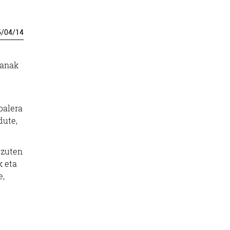
6
/
04
/
14
lanak
balera
dute,
tzuten
k eta
e,