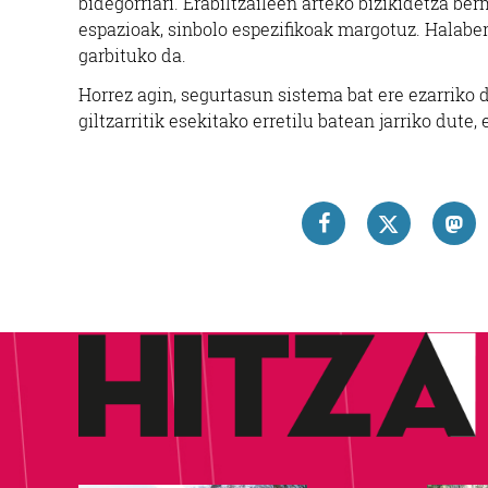
bidegorriari. Erabiltzaileen arteko bizikidetza be
espazioak, sinbolo espezifikoak margotuz. Halaber
garbituko da.
Horrez agin, segurtasun sistema bat ere ezarriko 
giltzarritik esekitako erretilu batean jarriko dute