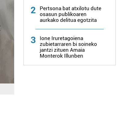
2
Pertsona bat atxilotu dute
osasun publikoaren
aurkako delitua egotzita
3
Ione Iruretagoiena
zubietarraren bi soineko
jantzi zituen Amaia
Monterok Illunben