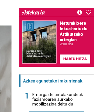
Astekaria
Naturak bere
lekua hartu du
Artikutzako
urtegian
2.500 zkia.
HARTU HITZA
Azken egunetako irakurrienak
1
Ernai gazte antolakundeak
faxismoaren aurkako
mobilizazioa deitu du