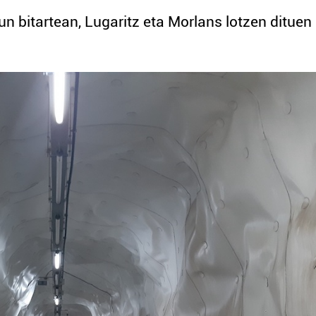
aun bitartean, Lugaritz eta Morlans lotzen dituen