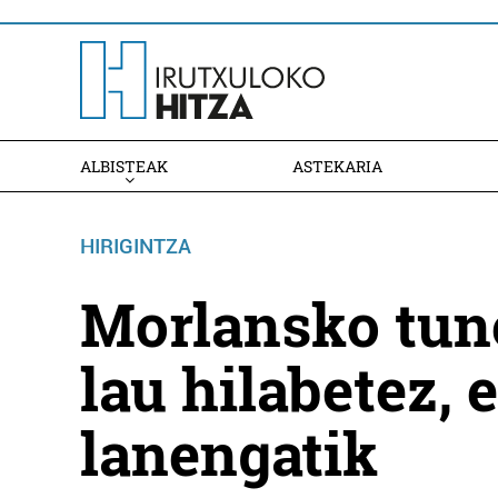
ALBISTEAK
ASTEKARIA
HIRIGINTZA
Morlansko tune
lau hilabetez, 
lanengatik