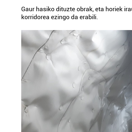
Gaur hasiko dituzte obrak, eta horiek ir
korridorea ezingo da erabili.