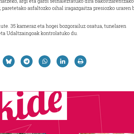
rmatzeko, argi eta garbi seinaleztatuko dira bakoitzarentzako
, paretetako asfaltozko oihal iragazgaitza presiozko uraren 
dute. 35 kameraz eta hogei bozgorailuz osatua, tunelaren
, eta Udaltzaingoak kontrolatuko du.