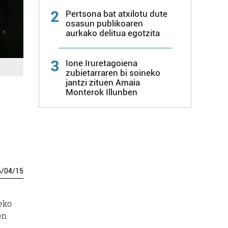
2
Pertsona bat atxilotu dute
osasun publikoaren
aurkako delitua egotzita
3
Ione Iruretagoiena
zubietarraren bi soineko
jantzi zituen Amaia
Monterok Illunben
6
/
04
/
15
zeko
en