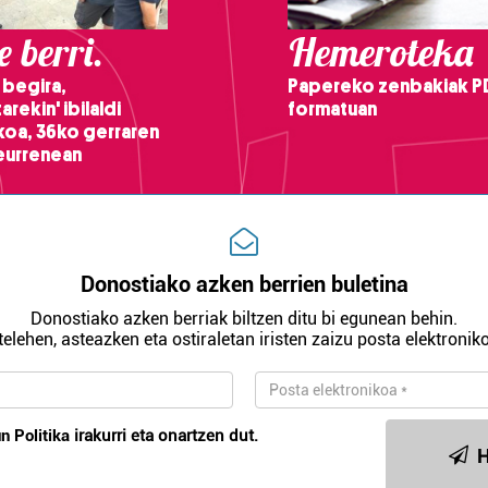
 berri.
Hemeroteka
 begira,
Papereko zenbakiak P
arekin' ibilaldi
formatuan
ikoa, 36ko gerraren
teurrenean
Donostiako azken berrien buletina
Donostiako azken berriak biltzen ditu bi egunean behin.
telehen, asteazken eta ostiraletan iristen zaizu posta elektroniko
n Politika
irakurri eta onartzen dut.
H