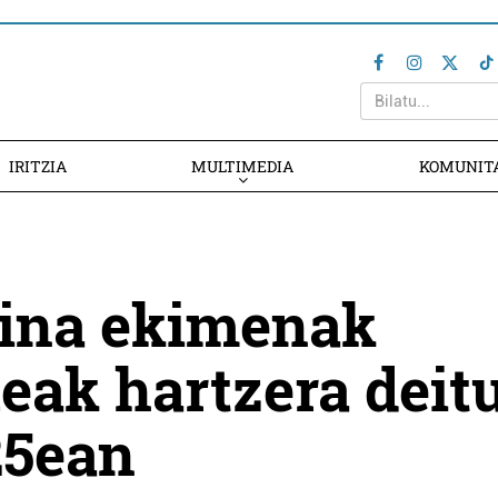
IRITZIA
MULTIMEDIA
KOMUNIT
tina ekimenak
eak hartzera deit
25ean