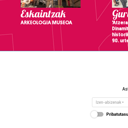
Eskaintzak
Gure
ARKEOLOGIA MUSEOA
'Atzera
Dinamit
histor
90. ur
As
Pribatutasu