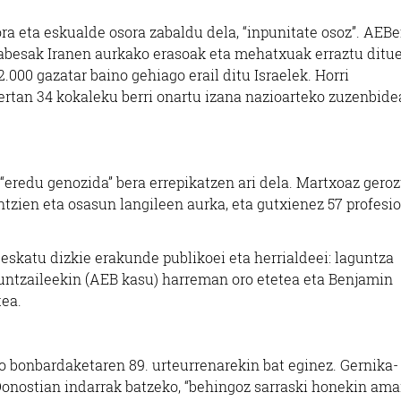
a eta eskualde osora zabaldu dela, “inpunitate osoz”. AEB
 babesak Iranen aurkako erasoak eta mehatxuak erraztu ditu
.000 gazatar baino gehiago erail ditu Israelek. Horri
bertan 34 kokaleku berri onartu izana nazioarteko zuzenbid
eredu genozida” bera errepikatzen ari dela. Martxoaz gerozt
ntzien eta osasun langileen aurka, eta gutxienez 57 profesi
eskatu dizkie erakunde publikoei eta herrialdeei: laguntza
guntzaileekin (AEB kasu) harreman oro etetea eta Benjamin
ea.
o bonbardaketaren 89. urteurrenarekin bat eginez. Gernika-
 Donostian indarrak batzeko, “behingoz sarraski honekin ama