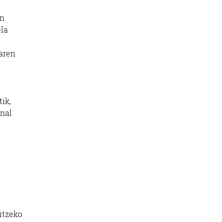
en
ela
earen
ik,
onal
itzeko