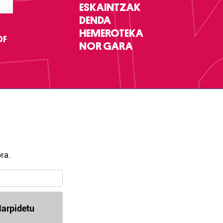
ESKAINTZAK
DENDA
HEMEROTEKA
DF
NOR GARA
ra.
arpidetu