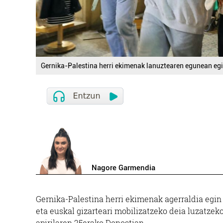
Gernika-Palestina herri ekimenak lanuztearen egunean eg
Nagore Garmendia
Gernika-Palestina herri ekimenak agerraldia egin 
eta euskal gizarteari mobilizatzeko deia luzatzek
apirilaren 25erako Donostian.