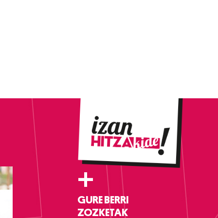
+
GURE BERRI
ZOZKETAK