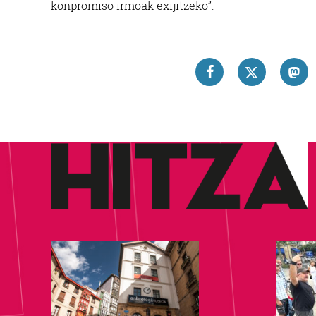
konpromiso irmoak exijitzeko”.