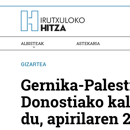
ALBISTEAK
ASTEKARIA
GIZARTEA
Gernika-Pales
Donostiako kal
du, apirilaren 