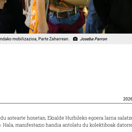
indako mobilizazioa, Parte Zaharrean.
Joseba Parron
202
du astearte honetan, Ekialde Hurbileko egoera larria salat
o. Hala, manifestazio handia antolatu du kolektiboak datorr