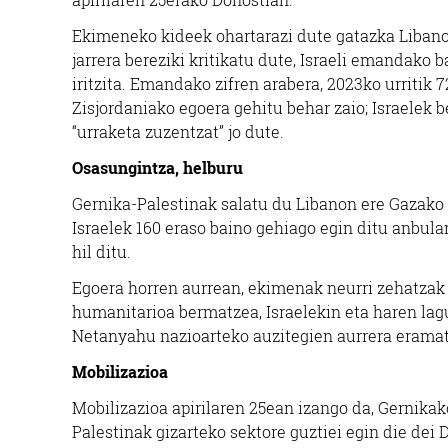
Ekimeneko kideek ohartarazi dute gatazka Libanor
jarrera bereziki kritikatu dute, Israeli emandako
iritzita.
Emandako zifren arabera, 2023ko urritik 72
Zisjordaniako egoera gehitu behar zaio; Israelek 
“urraketa zuzentzat” jo dute.
Osasungintza, helburu
Gernika-Palestinak salatu du Libanon ere Gazako “
Israelek 160 eraso baino gehiago egin ditu anbula
hil ditu.
Egoera horren aurrean, ekimenak neurri zehatzak 
humanitarioa bermatzea, Israelekin eta haren la
Netanyahu nazioarteko auzitegien aurrera eramat
Mobilizazioa
Mobilizazioa apirilaren 25ean izango da, Gernikak
Palestinak gizarteko sektore guztiei egin die dei