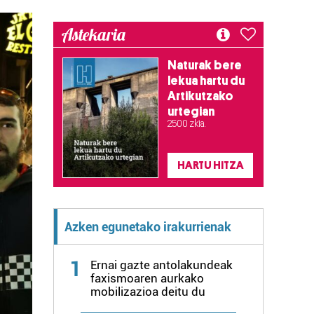
Astekaria
Naturak bere
lekua hartu du
Artikutzako
urtegian
2.500 zkia.
HARTU HITZA
Azken egunetako irakurrienak
1
Ernai gazte antolakundeak
faxismoaren aurkako
mobilizazioa deitu du