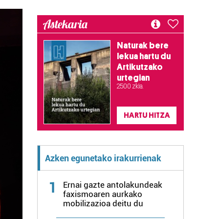
Astekaria
Naturak bere
lekua hartu du
Artikutzako
urtegian
2.500 zkia.
HARTU HITZA
Azken egunetako irakurrienak
1
Ernai gazte antolakundeak
faxismoaren aurkako
mobilizazioa deitu du