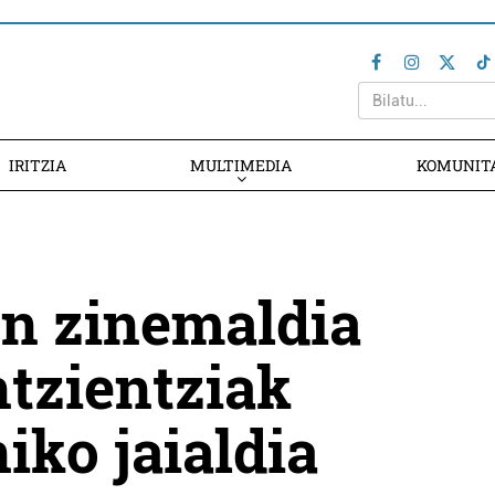
IRITZIA
MULTIMEDIA
KOMUNIT
en zinemaldia
ntzientziak
iko jaialdia