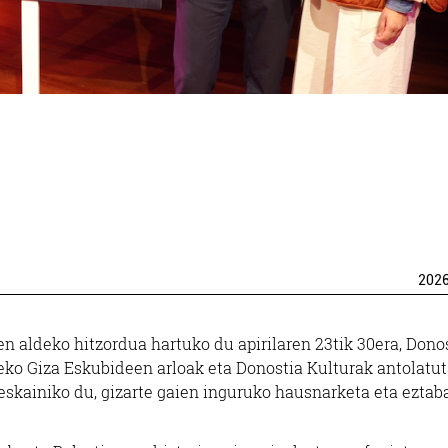
202
n aldeko hitzordua hartuko du apirilaren 23tik 30era, Dono
ko Giza Eskubideen arloak eta Donostia Kulturak antolatut
eskainiko du, gizarte gaien inguruko hausnarketa eta eztab