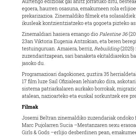
Aurtengo edizioak gai anitz jorratuko ditu, bestea
egoera, haurren osasuna, emakumeen rola erlijio
prekarizazioa. Zinemaldiko filmek eta solasaldiek
ikusleak kontzientziatzeko eta gogoeta pizteko a
Zinemaldiari hasiera emango dio
Palestine 36
(20
23an Viktoria Eugenia Antzokian, eta beren beregi
testuinguruan. Amaiera, berriz,
Rebuilding
(2025) 
zuzendaritzapean, sari banaketa ekitaldiarekin bat
jasoko du.
Programazioari dagokionez, guztira 35 herrialdetako
17 film luze Sail Ofizialean lehiatuko dira, askota
sistema patriarkalaren aurkako borrokak, migrazio 
atalean, nazioarteko eta euskal sorkuntzek ere p
Filmak
Josemi Beltran zinemaldiko zuzendariak ondoko 
Marc Pujolar
ren Sucia –Mestanzaren sexu eraso
Girls & Gods –erlijio desberdinen pean, emakume