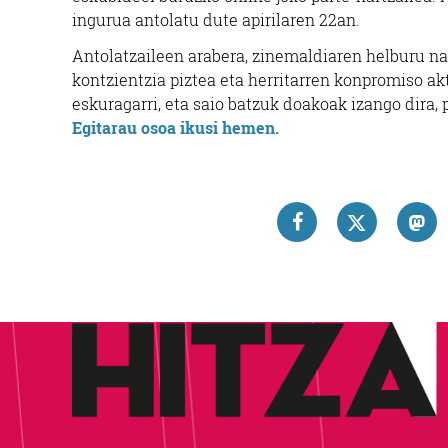
ingurua antolatu dute apirilaren 22an.
Antolatzaileen arabera, zinemaldiaren helburu na
kontzientzia piztea eta herritarren konpromiso akt
eskuragarri, eta saio batzuk doakoak izango dira,
Egitarau osoa ikusi hemen.