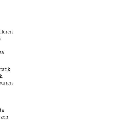
ilaren
n
za
tatik
k,
aburren
ta
izen