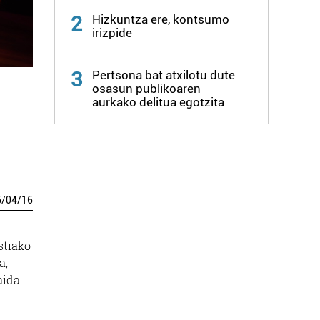
2
Hizkuntza ere, kontsumo
irizpide
3
Pertsona bat atxilotu dute
osasun publikoaren
aurkako delitua egotzita
6
/
04
/
16
stiako
a,
aida