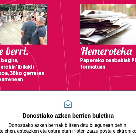
 berri.
Hemeroteka
 begira,
Papereko zenbakiak P
arekin' ibilaldi
formatuan
ikoa, 36ko gerraren
teurrenean
Donostiako azken berrien buletina
Donostiako azken berriak biltzen ditu bi egunean behin.
telehen, asteazken eta ostiraletan iristen zaizu posta elektroniko