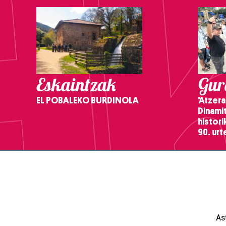
Eskaintzak
Gure
EL POBALEKO BURDINOLA
'Atzera
Dinamit
histor
90. ur
As