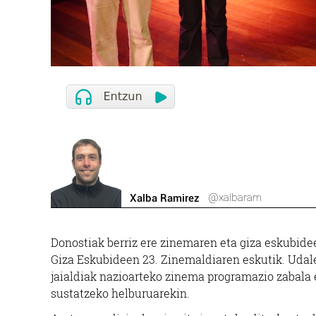
@xalbaram
Xalba Ramirez
Donostiak berriz ere zinemaren eta giza eskubidee
Giza Eskubideen 23. Zinemaldiaren eskutik. Udale
jaialdiak nazioarteko zinema programazio zabala 
sustatzeko helburuarekin.