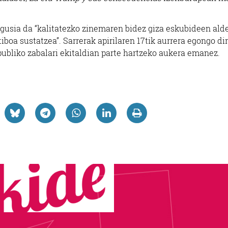
gusia da “kalitatezko zinemaren bidez giza eskubideen ald
iboa sustatzea”. Sarrerak apirilaren 17tik aurrera egongo di
 publiko zabalari ekitaldian parte hartzeko aukera emanez.