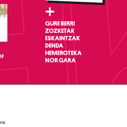
+
GURE BERRI
ZOZKETAK
ESKAINTZAK
DENDA
HEMEROTEKA
DF
NOR GARA
ra.