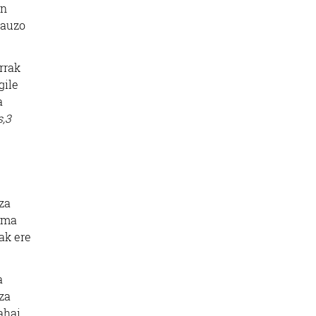
en
 auzo
rrak
gile
a
s,3
za
nema
ak ere
a
za
ahai