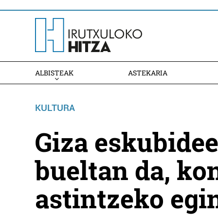
ALBISTEAK
ASTEKARIA
KULTURA
Giza eskubide
bueltan da, ko
astintzeko egin