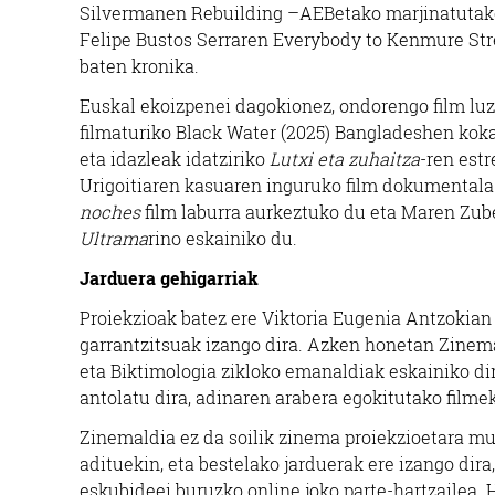
Silvermanen Rebuilding –AEBetako marjinatutako 
Felipe Bustos Serraren Everybody to Kenmure Str
baten kronika.
Euskal ekoizpenei dagokionez, ondorengo film luz
filmaturiko Black Water (2025) Bangladeshen kokat
eta idazleak idatziriko
Lutxi eta zuhaitza
-ren est
Urigoitiaren kasuaren inguruko film dokumentala
noches
film laburra aurkeztuko du eta Maren Zube
Ultrama
rino eskainiko du.
Jarduera gehigarriak
Proiekzioak batez ere Viktoria Eugenia Antzokian 
garrantzitsuak izango dira. Azken honetan Zinem
eta Biktimologia zikloko emanaldiak eskainiko dir
antolatu dira, adinaren arabera egokitutako filme
Zinemaldia ez da soilik zinema proiekzioetara mu
adituekin, eta bestelako jarduerak ere izango dira
eskubideei buruzko online joko parte-hartzailea. 