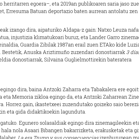
herritarren egoera–, eta 2019an publikoaren saria jaso zu
et, Erresuma Batuan deportazio baten aurrean antolatu zen
eak izango dira, aipaturiko Aldapa-z gain: Natxo Leuza nafa
ua, injustizia klimatukoari buruz, eta Lander Garro zinema
reinaldia, Guardia Zibilak 1987an erail zuen ETAko kide
Luzi
. Bestetik, Anuska Ariztimuño zuzendari donostiarrak
3 día
ldia donostiarrak, Silvaina Guglielmottirekin bateratera
egingo dira, baina Antzoki Zaharra eta Tabakalera ere egoit
a eta Memoria zikloa egingo da, eta Antzoki Zaharrean Zi
a. Horrez gain, ikastetxeei zuzendutako goizeko saio berezi
kin eta gida didaktikoekin lagunduta.
gatuko. Egunero solasaldiak egingo dira zinemagileekin et
, hala nola
Asaari Bibang
en bakarrizketa, erakusketak eta gi
Halaber,
La era Trump y sus consecuencias
izenburupean m