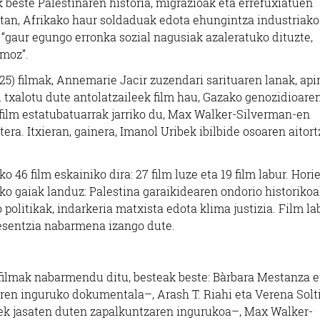
k beste Palestinaren historia, migrazioak eta errefuxiatuen
etan, Afrikako haur soldaduak edota ehungintza industriako
 “gaur egungo erronka sozial nagusiak azaleratuko dituzte,
smoz”.
25) filmak,
Annemarie Jacir
zuzendari sarituaren lanak, apir
 txalotu dute antolatzaileek film hau, Gazako genozidioare
film estatubatuarrak jarriko du,
Max Walker-Silverman
-en
era. Itxieran, gainera,
Imanol Uribe
k ibilbide osoaren aitort
 46 film eskainiko dira: 27 film luze eta 19 film labur. Horie
riko gaiak landuz: Palestina garaikidearen ondorio historikoa
politikak, indarkeria matxista edota klima justizia. Film l
resentzia nabarmena izango dute.
filmak nabarmendu ditu, besteak beste:
Bàrbara Mestanza e
aren inguruko dokumentala–,
Arash T. Riahi eta Verena Solt
ek jasaten duten zapalkuntzaren ingurukoa–, Max Walker-