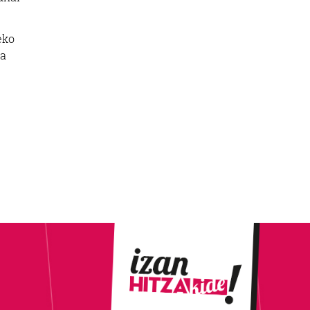
eko
ra