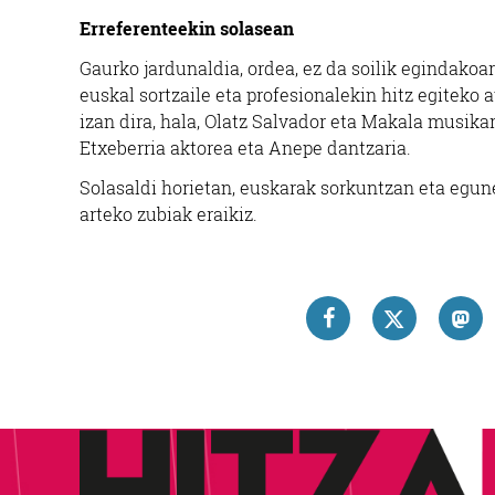
Erreferenteekin solasean
Gaurko jardunaldia, ordea, ez da soilik egindakoa
euskal sortzaile eta profesionalekin hitz egiteko
izan dira, hala, Olatz Salvador eta Makala musika
Etxeberria aktorea eta Anepe dantzaria.
Solasaldi horietan, euskarak sorkuntzan eta egune
arteko zubiak eraikiz.