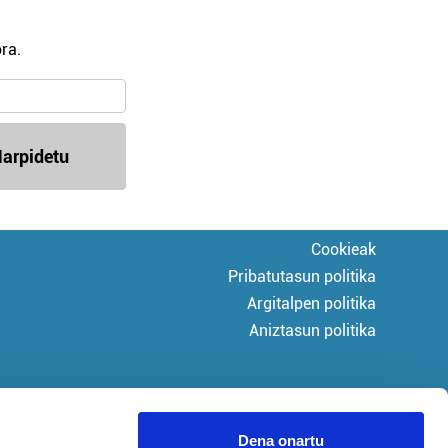
ra.
arpidetu
Cookieak
Pribatutasun politika
Argitalpen politika
Aniztasun politika
Dena onartu