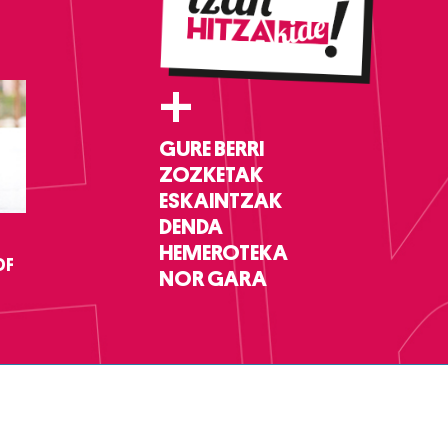
+
GURE BERRI
ZOZKETAK
ESKAINTZAK
DENDA
HEMEROTEKA
DF
NOR GARA