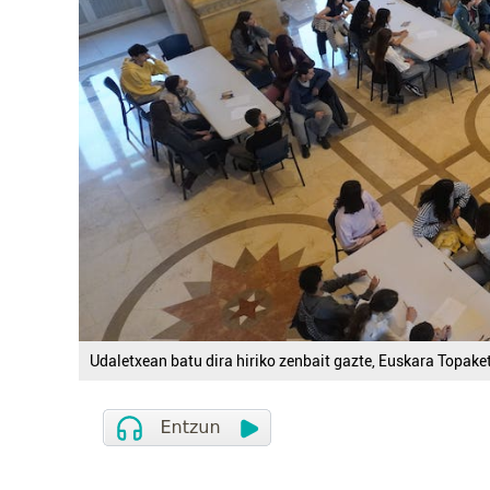
Udaletxean batu dira hiriko zenbait gazte, Euskara Topake