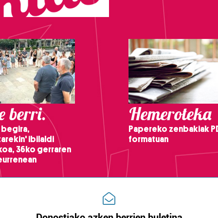
 berri.
Hemeroteka
 begira,
Papereko zenbakiak P
arekin' ibilaldi
formatuan
ikoa, 36ko gerraren
teurrenean
Donostiako azken berrien buletina