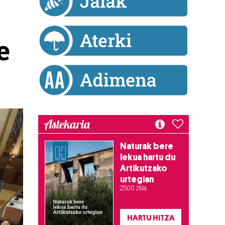
e
Astekaria
Naturak bere
lekua hartu du
Artikutzako
urtegian
2.500 zkia.
HARTU HITZA