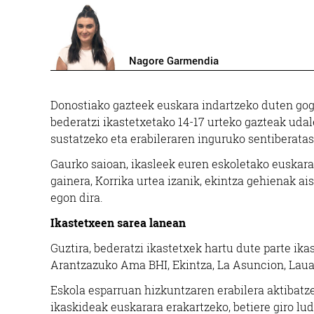
Nagore Garmendia
Donostiako gazteek euskara indartzeko duten gogo
bederatzi ikastetxetako 14-17 urteko gazteak uda
sustatzeko eta erabileraren inguruko sentiberata
Gaurko saioan, ikasleek euren eskoletako euskara
gainera, Korrika urtea izanik, ekintza gehienak ais
egon dira.
Ikastetxeen sarea lanean
Guztira, bederatzi ikastetxek hartu dute parte ik
Arantzazuko Ama BHI, Ekintza, La Asuncion, Lauaiz
Eskola esparruan hizkuntzaren erabilera aktibatz
ikaskideak euskarara erakartzeko, betiere giro lud