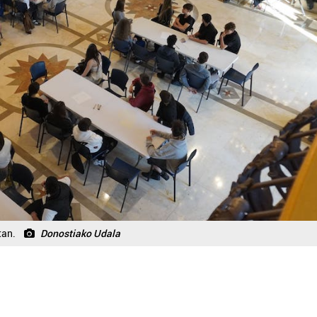
tan.
Donostiako Udala