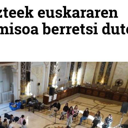
zteek euskararen
isoa berretsi dut