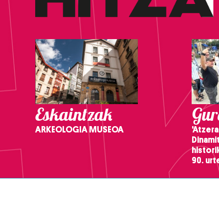
Eskaintzak
Gure
ARKEOLOGIA MUSEOA
'Atzera
Dinamit
histor
90. ur