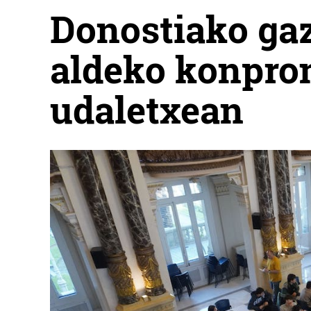
Donostiako ga
aldeko konprom
udaletxean