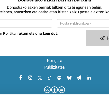
Donostiako azken berriak biltzen ditu bi egunean behin.
telehen, asteazken eta ostiraletan iristen zaizu posta elektroniko
n Politika
irakurri eta onartzen dut.
H
Nor gara
Publizitatea