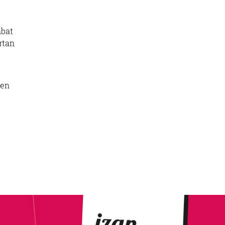
nbat
rtan
een