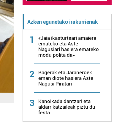
Azken egunetako irakurrienak
1
«Jaia ikasturteari amaiera
emateko eta Aste
Nagusiari hasiera emateko
modu polita da»
2
Bagerak eta Jaraneroek
eman diote hasiera Aste
Nagusi Piratari
3
Kanoikada dantzari eta
aldarrikatzaileak piztu du
festa