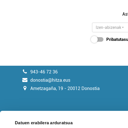
As
Pribatutasu
943-46 72 36
donostia@hitza.eus
Ametzagaña, 19 - 20012 Donostia
Datuen erabilera arduratsua