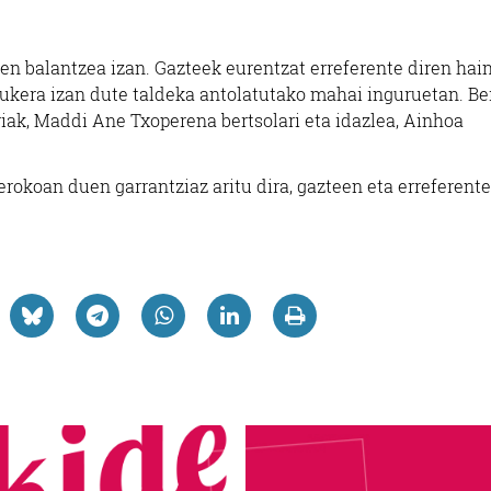
ren balantzea izan. Gazteek eurentzat erreferente diren hai
 aukera izan dute taldeka antolatutako mahai inguruetan. Be
riak, Maddi Ane Txoperena bertsolari eta idazlea, Ainhoa
rokoan duen garrantziaz aritu dira, gazteen eta erreferent