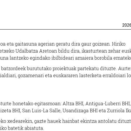
202
a eta gaitasuna agerian geratu dira gaur goizean. Hiriko
letxeko Udalbatza Aretoan bildu dira, ikasturtean zehar eus
suna lantzeko egindako ibilbideari amaiera borobila ematek
 batzordeek burututako proiektuak partekatu dituzte. Aurte
ialdiari, gozamenari eta euskararen lasterketa erraldoiari l
asturte honetako egitasmoan: Altza BHI, Antigua-Luberri BHI,
eta BHI, San Luis-La Salle, Usandizaga BHI eta Zurriola Ik
eko xedearekin, gazte hauek hainbat ekintza antolatu dituz
iko batetik abiatuta.