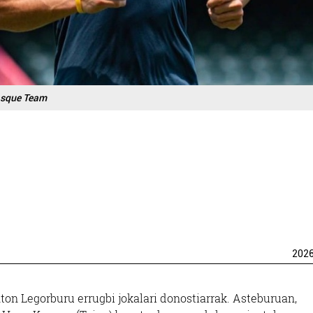
sque Team
202
on Legorburu errugbi jokalari donostiarrak. Asteburuan,