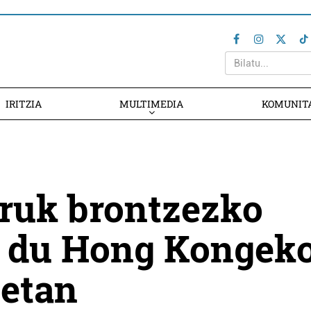
IRITZIA
MULTIMEDIA
KOMUNIT
ruk brontzezko
i du Hong Kongek
etan