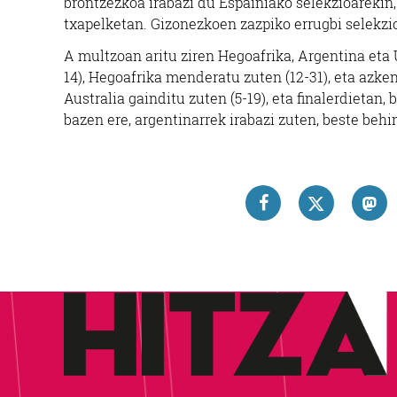
brontzezkoa irabazi du Espainiako selekzioareki
txapelketan. Gizonezkoen zazpiko errugbi selekz
A multzoan aritu ziren Hegoafrika, Argentina eta
14), Hegoafrika menderatu zuten (12-31), eta azken
Australia gainditu zuten (5-19), eta finalerdietan,
bazen ere, argentinarrek irabazi zuten, beste behi