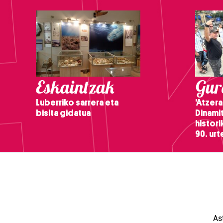
Eskaintzak
Gure
Luberriko sarrera eta
'Atzera
bisita gidatua
Dinamit
histor
90. ur
As