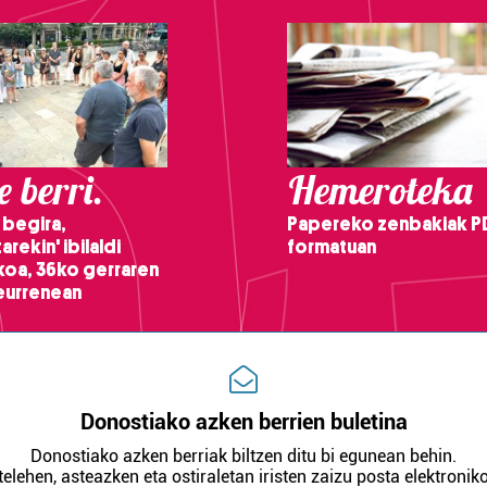
 berri.
Hemeroteka
 begira,
Papereko zenbakiak P
arekin' ibilaldi
formatuan
ikoa, 36ko gerraren
teurrenean
Donostiako azken berrien buletina
Donostiako azken berriak biltzen ditu bi egunean behin.
telehen, asteazken eta ostiraletan iristen zaizu posta elektroniko