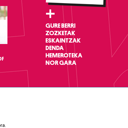
+
GURE BERRI
ZOZKETAK
ESKAINTZAK
DENDA
HEMEROTEKA
DF
NOR GARA
ra.