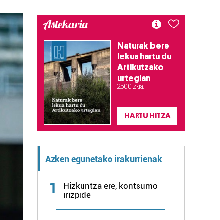
Astekaria
Naturak bere
lekua hartu du
Artikutzako
urtegian
2.500 zkia.
HARTU HITZA
Azken egunetako irakurrienak
1
Hizkuntza ere, kontsumo
irizpide