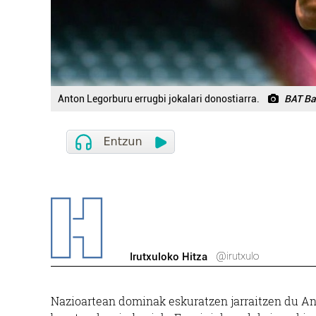
Anton Legorburu errugbi jokalari donostiarra.
BAT Ba
@irutxulo
Irutxuloko Hitza
Nazioartean dominak eskuratzen jarraitzen du Ant