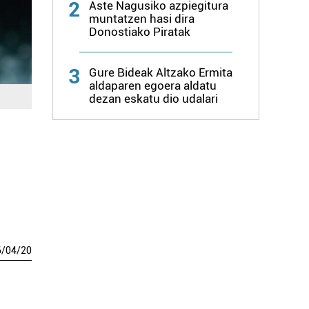
2
Aste Nagusiko azpiegitura
muntatzen hasi dira
Donostiako Piratak
3
Gure Bideak Altzako Ermita
aldaparen egoera aldatu
dezan eskatu dio udalari
6
/
04
/
20