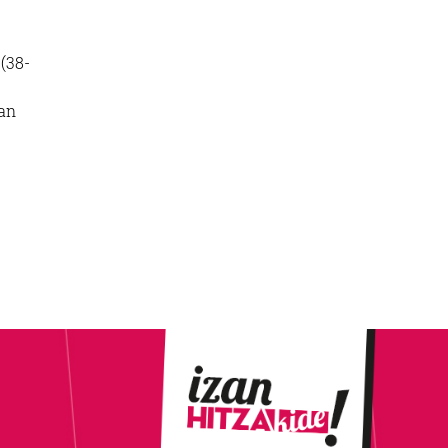
(38-
zan