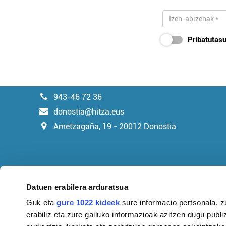
Pribatutasu
943-46 72 36
donostia@hitza.eus
Ametzagaña, 19 - 20012 Donostia
Datuen erabilera arduratsua
Guk eta
gure 1022 kideek
sure informacio pertsonala, z
erabiliz eta zure gailuko informazioak azitzen dugu publiz