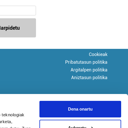
arpidetu
Cookieak
Pribatutasun politika
Argitalpen politika
Aniztasun politika
Dena onartu
 teknologiak
urketa,
Aukeratu