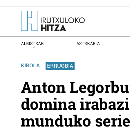
ALBISTEAK
ASTEKARIA
KIROLA
ERRUGBIA
Anton Legorbu
domina irabaz
munduko serie