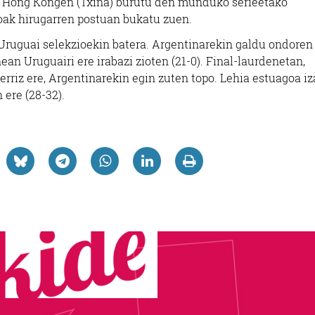
n, Hong Kongen (Txina) burutu den munduko serieetako
ioak hirugarren postuan bukatu zuen.
 Uruguai selekzioekin batera. Argentinarekin galdu ondoren 
ean Uruguairi ere irabazi zioten (21-0). Final-laurdenetan,
 berriz ere, Argentinarekin egin zuten topo. Lehia estuagoa i
n ere (28-32).