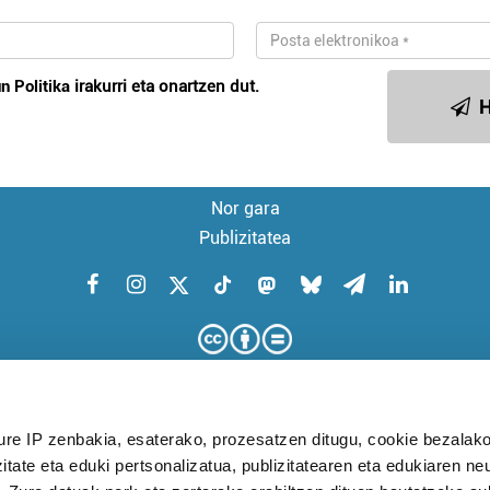
n Politika
irakurri eta onartzen dut.
H
Nor gara
Publizitatea
ure IP zenbakia, esaterako, prozesatzen ditugu, cookie bezalako
itate eta eduki pertsonalizatua, publizitatearen eta edukiaren ne
KUDEAKETA AURRERATUARI