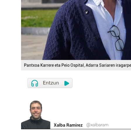
Pantxoa Karrere eta Peio Ospital, Adarra Sariaren iragarp
@xalbaram
Xalba Ramirez