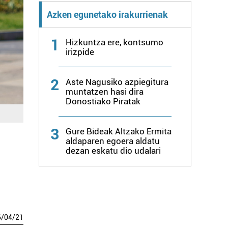
Azken egunetako irakurrienak
1
Hizkuntza ere, kontsumo
irizpide
2
Aste Nagusiko azpiegitura
muntatzen hasi dira
Donostiako Piratak
3
Gure Bideak Altzako Ermita
aldaparen egoera aldatu
dezan eskatu dio udalari
6
/
04
/
21