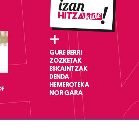
+
GURE BERRI
ZOZKETAK
ESKAINTZAK
DENDA
HEMEROTEKA
DF
NOR GARA