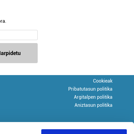
ra.
arpidetu
Cookieak
Pribatutasun politika
Argitalpen politika
Aniztasun politika