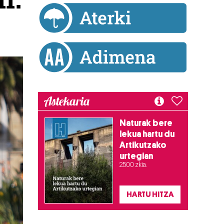
Astekaria
Naturak bere
lekua hartu du
Artikutzako
urtegian
2.500 zkia.
HARTU HITZA