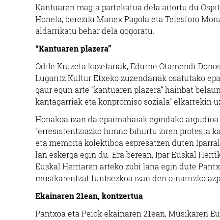
Kantuaren magia partekatua dela aitortu du Ospital
Honela, bereziki Manex Pagola eta Telesforo Mon
aldarrikatu behar dela gogoratu.
“Kantuaren plazera”
Odile Kruzeta kazetariak, Edurne Otamendi Donos
Lugaritz Kultur Etxeko zuzendariak osatutako ep
gaur egun arte “kantuaren plazera” hainbat belaun
kantagarriak eta konpromiso soziala” elkarrekin u
Honakoa izan da epaimahaiak egindako argudioa:
“erresistentziazko himno bihurtu ziren protesta 
eta memoria kolektiboa espresatzen duten Iparral
lan eskerga egin du. Era berean, Ipar Euskal Herri
Euskal Herriaren arteko zubi lana egin dute Pantxo
musikarentzat funtsezkoa izan den oinarrizko azpi
Ekainaren 21ean, kontzertua
Pantxoa eta Peiok ekainaren 21ean, Musikaren Eu