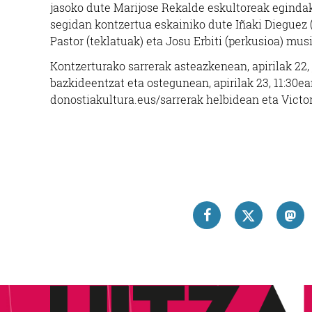
jasoko dute Marijose Rekalde eskultoreak egindako
segidan kontzertua eskainiko dute Iñaki Dieguez 
Pastor (teklatuak) eta Josu Erbiti (perkusioa) mus
Kontzerturako sarrerak asteazkenean, apirilak 22, 
bazkideentzat eta ostegunean, apirilak 23, 11:30ea
donostiakultura.eus/sarrerak helbidean eta Victo