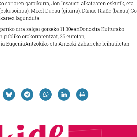
 sariaren garaikurra, Jon Insausti alkatearen eskutik, eta
(eskusoinua), Mixel Ducau (gitarra), Dánae Riaño (baxua),Go
ikariez lagunduta.
jarriko dira salgai goizeko 11:30eanDonostia Kulturako
n publiko orokorrarentzat, 25 eurotan,
ria EugeniaAntzokiko eta Antzoki Zaharreko leihatiletan.