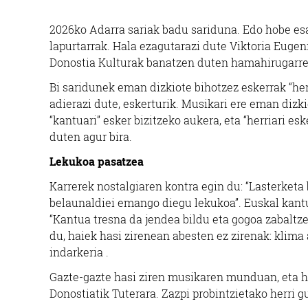
2026ko Adarra sariak badu sariduna. Edo hobe esa
lapurtarrak. Hala ezagutarazi dute Viktoria Eugen
Donostia Kulturak banatzen duten hamahirugarren
Bi saridunek eman dizkiote bihotzez eskerrak “her
adierazi dute, eskerturik. Musikari ere eman dizk
“kantuari” esker bizitzeko aukera, eta “herriari e
duten agur bira.
Lekukoa pasatzea
Karrerek nostalgiaren kontra egin du: “Lasterketa
belaunaldiei emango diegu lekukoa”. Euskal kantua
“Kantua tresna da jendea bildu eta gogoa zabaltze
du, haiek hasi zirenean abesten ez zirenak: kli
indarkeria .
Gazte-gazte hasi ziren musikaren munduan, eta her
Donostiatik Tuterara. Zazpi probintzietako herri g