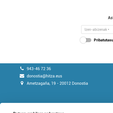
As
Pribatutasu
943-46 72 36
donostia@hitza.eus
Ametzagaña, 19 - 20012 Donostia