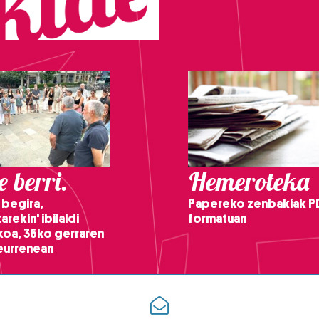
 berri.
Hemeroteka
 begira,
Papereko zenbakiak P
arekin' ibilaldi
formatuan
ikoa, 36ko gerraren
teurrenean