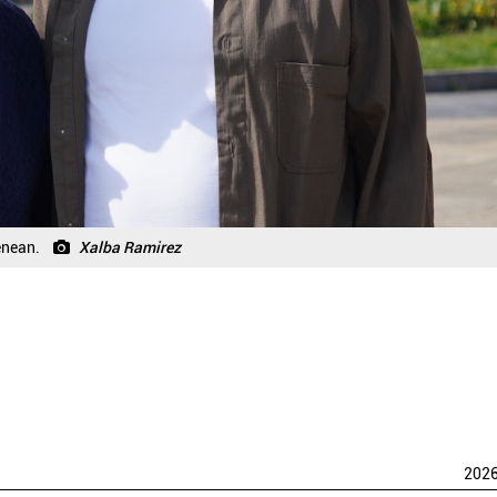
enean.
Xalba Ramirez
202