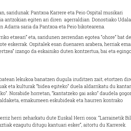
n, saridunak: Pantxoa Karrere eta Peio Ospital musikari
ia antzokian egiten ari diren agerraldian. Donostiako Udala
 Adarra saria da Pantxoa eta Peio bikotearena.
riko etxeari” eta, saridunen zerrendan egotea “ohore” bat de
iote eskerrak. Ospitalek esan duenaren arabera, herriak ema
skertzea” izango da eskainiko duten kontzertua, bai eta eging
 batean lekukoa banatzen dugula iruditzen zait; etortzen di
k eta kulturak “bidea egiteko” duela aldarrikatu du kantar
ko”. Norabide horretan, “kantatzeko gai asko” daudela gogo
ma aldaketa, emakumeen eskubideak eta haurren kontrako
riz herri zeharkatu dute Euskal Herri osoa: “Larrainetik Bil
uztiak ezagutu ditugu kantuari esker”, aitortu du Karrerek.