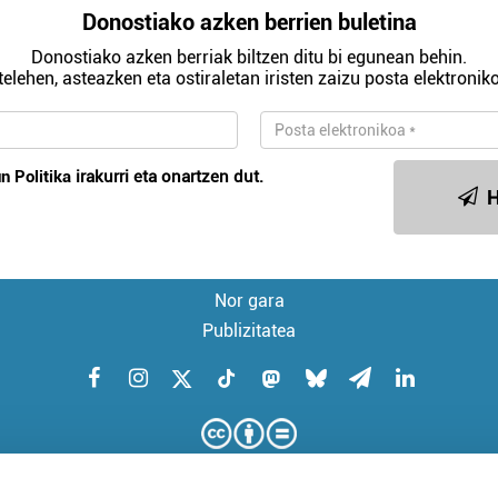
Donostiako azken berrien buletina
Donostiako azken berriak biltzen ditu bi egunean behin.
telehen, asteazken eta ostiraletan iristen zaizu posta elektroniko
n Politika
irakurri eta onartzen dut.
H
Nor gara
Publizitatea