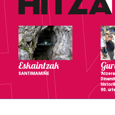
Eskaintzak
Gure
SANTIMAMIÑE
'Atzera
Dinamit
histor
90. ur