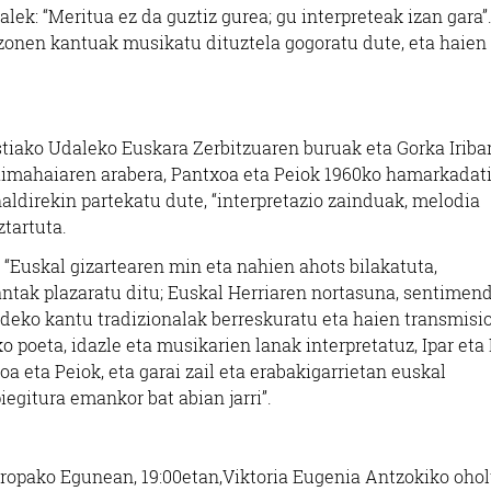
ek: “Meritua ez da guztiz gurea; gu interpreteak izan gara”
zonen kantuak musikatu dituztela gogoratu dute, eta haien
tiako Udaleko Euskara Zerbitzuaren buruak eta Gorka Iriba
aimahaiaren arabera, Pantxoa eta Peiok 1960ko hamarkadat
aldirekin partekatu dute, “interpretazio zainduak, melodia
ztartuta.
 “
Euskal gizartearen min eta nahien ahots bilakatuta,
kantak plazaratu ditu; Euskal Herriaren nortasuna, sentimen
deko kantu tradizionalak berreskuratu eta haien transmisi
ko poeta, idazle eta musikarien lanak interpretatuz, Ipar eta
a eta Peiok, eta garai zail eta erabakigarrietan euskal
egitura emankor bat abian jarri”.
ropako Egunean, 19:00etan,Viktoria Eugenia Antzokiko oho