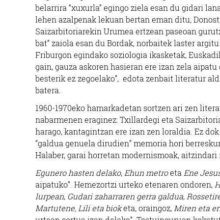
belarrira “xuxurla” egingo ziela esan du gidari l
lehen azalpenak lekuan bertan eman ditu, Donost
Saizarbitoriarekin Urumea ertzean paseoan gurutza
bat” zaiola esan du Bordak, norbaitek laster argitu
Friburgon egindako soziologia ikasketak, Euskadik
gain, gauza askoren hasieran ere izan zela aipatu 
besterik ez zegoelako”, edota zenbait literatur al
batera.
1960-1970eko hamarkadetan sortzen ari zen literatu
nabarmenen eraginez: Txillardegi eta Saizarbitoria 
harago, kantagintzan ere izan zen loraldia. Ez d
“galdua genuela dirudien” memoria hori berresku
Halaber, garai horretan modernismoak, aitzindari 
Egunero hasten delako
,
Ehun metro
eta
Ene Jesu
aipatuko”. Hemezortzi urteko etenaren ondoren,
H
lurpean
,
Gudari zaharraren gerra galdua
,
Rossetir
Martutene, Lili eta biok
eta, oraingoz,
Miren eta e
urtean sortua izan delako”. Testuinguruan kokatu