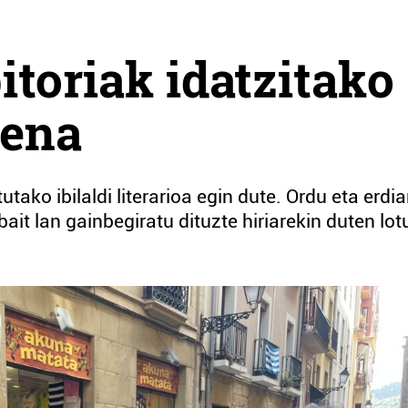
toriak idatzitako
rena
ako ibilaldi literarioa egin dute. Ordu eta erdia
ait lan gainbegiratu dituzte hiriarekin duten lot