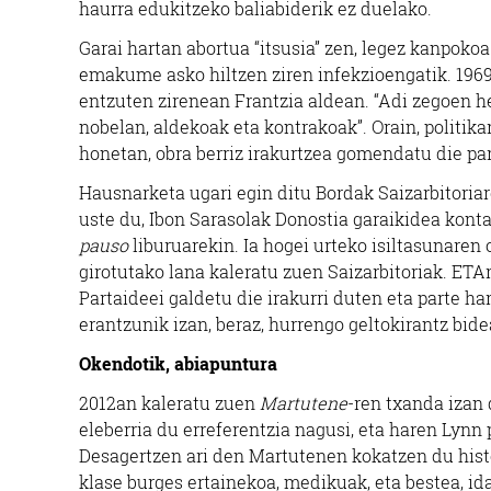
haurra edukitzeko baliabiderik ez duelako.
Garai hartan abortua “itsusia” zen, legez kanpoko
emakume asko hiltzen ziren infekzioengatik. 1969
entzuten zirenean Frantzia aldean. “Adi zegoen h
nobelan, aldekoak eta kontrakoak”. Orain, politik
honetan, obra berriz irakurtzea gomendatu die par
Hausnarketa ugari egin ditu Bordak Saizarbitoriar
uste du, Ibon Sarasolak Donostia garaikidea konta
pauso
liburuarekin. Ia hogei urteko isiltasunaren
girotutako lana kaleratu zuen Saizarbitoriak. ETAr
Partaideei galdetu die irakurri duten eta parte ha
erantzunik izan, beraz, hurrengo geltokirantz bide
Okendotik, abiapuntura
2012an kaleratu zuen
Martutene
-ren txanda izan
eleberria du erreferentzia nagusi, eta haren Lynn
Desagertzen ari den Martutenen kokatzen du histori
klase burges ertainekoa, medikuak, eta bestea, id