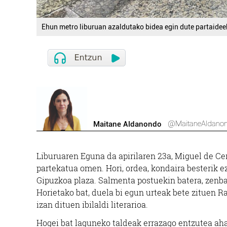
Ehun metro liburuan azaldutako bidea egin dute partaidee
@MaitaneAldano
Maitane Aldanondo
Liburuaren Eguna da apirilaren 23a, Miguel de Ce
partekatua omen. Hori, ordea, kondaira besterik ez
Gipuzkoa plaza. Salmenta postuekin batera, zenba
Horietako bat, duela bi egun urteak bete zituen Ra
izan dituen ibilaldi literarioa.
Hogei bat laguneko taldeak errazago entzutea aha