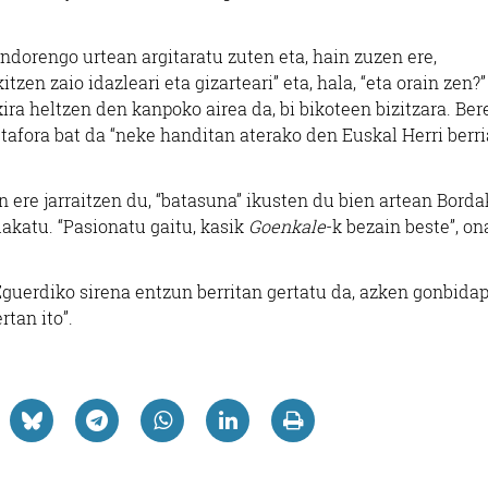
ndorengo urtean argitaratu zuten eta, hain zuzen ere,
zen zaio idazleari eta gizarteari” eta, hala, “eta orain zen?”
ira heltzen den kanpoko airea da, bi bikoteen bizitzara. Ber
metafora bat da “neke handitan aterako den Euskal Herri berri
n ere jarraitzen du, “batasuna” ikusten du bien artean Bordak
lakatu. “Pasionatu gaitu, kasik
Goenkale
-k bezain beste”, on
guerdiko sirena entzun berritan gertatu da, azken gonbida
rtan ito”.