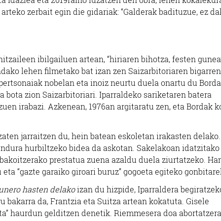
arteko zerbait egin die gidariak: “Galderak badituzue, ez da
tzaileen ibilgailuen artean, “hiriaren bihotza, festen gunea
ndako lehen filmetako bat izan zen Saizarbitoriaren bigarren
 pertsonaiak nobelan eta inoiz neurtu duela onartu du Borda
 bota zion Saizarbitoriari. Iparraldeko sariketaren batera
zuen irabazi. Azkenean, 1976an argitaratu zen, eta Bordak 
izaten jarraitzen du, hein batean eskoletan irakasten delako.
ndura hurbiltzeko bidea da askotan. Sakelakoan idatzitako
 bakoitzerako prestatua zuena azaldu duela ziurtatzeko. Ha
eta “gazte garaiko giroari buruz” gogoeta egiteko gonbitare
unero hasten delako
izan du hizpide, Iparraldera begiratzek
uru bakarra da, Frantzia eta Suitza artean kokatuta. Gisele
uta” haurdun gelditzen denetik. Riemmesera doa abortatzera