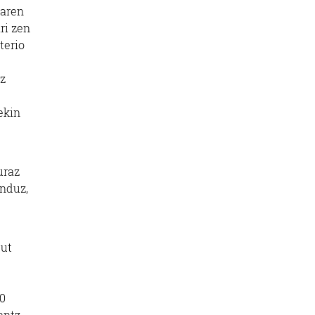
oaren
ri zen
terio
az
ekin
uraz
enduz,
dut
60
antz