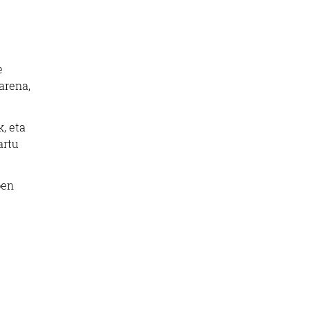
e
arena,
, eta
artu
pen