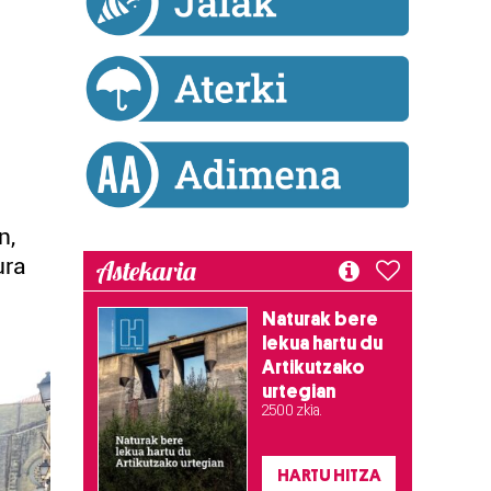
n,
ura
Astekaria
Naturak bere
lekua hartu du
Artikutzako
urtegian
2.500 zkia.
HARTU HITZA