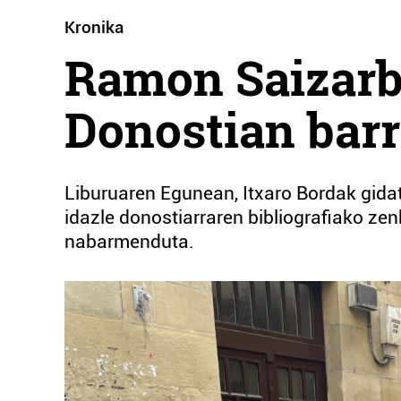
Kronika
Ramon Saizarbi
Donostian bar
Liburuaren Egunean, Itxaro Bordak gidatut
idazle donostiarraren bibliografiako zenb
nabarmenduta.