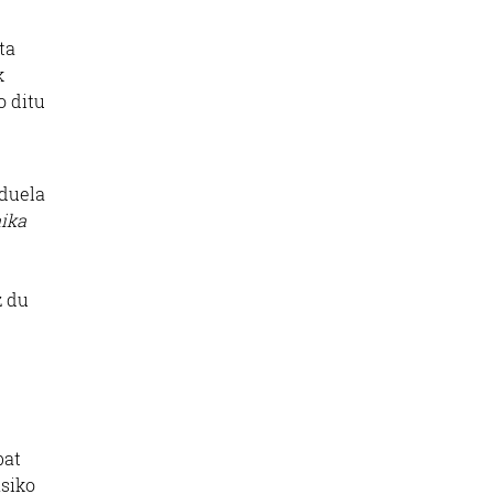
ta
k
o ditu
 duela
ika
z du
bat
asiko