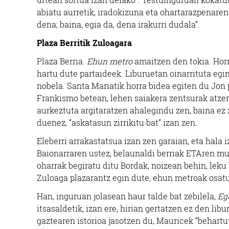
abiatu aurretik, iradokizuna eta ohartarazpenaren 
dena; baina, egia da, dena irakurri dudala”.
Plaza Berritik Zuloagara
Plaza Berria.
Ehun metro
amaitzen den tokia. Horni
hartu dute partaideek. Liburuetan oinarrituta egi
nobela. Santa Mariatik horra bidea egiten du Jon
Frankismo betean, lehen saiakera zentsurak atzera
aurkeztuta argitaratzen ahalegindu zen, baina ez 
duenez, “askatasun zirrikitu bat” izan zen.
Eleberri arrakastatsua izan zen garaian, eta hala 
Baionarraren ustez, belaunaldi berriak ETAren mu
oharrak begiratu ditu Bordak, noizean behin, leku
Zuloaga plazarantz egin dute, ehun metroak osatu 
Han, inguruan jolasean haur talde bat zebilela,
Eg
itsasaldetik, izan ere, hirian gertatzen ez den lib
gaztearen istorioa jasotzen du, Mauricek “behart