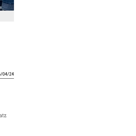
6
/
04
/
24
atz