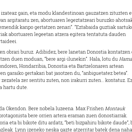
a izateaz gain, eta modu klandestinoan gauzatzen zituzten e
an argitaratu zen, abortuaren legeztatzeari buruzko ahotsa
emendik kanpo gertatzen zenari”. “Eztabaida guztiak sartuk
ariak abortuaren legeetan atzera egitera tentatuta dauden
taideei.
en obrari buruz. Adibidez, bere lanetan Donostia kontatzen
tzen duen moduan, “bere argi-ilunekin”. Hala, lotu du
Hama
 ondoren, Hondarribia, Donostia eta Bartzelonaren artean
en garaiko gertakari bat jasotzen du, “anbiguetatez betea”.
r zezatela zer sentitu zuten, non irakurri zuten… kontatuz. E
a hartu dute.
 da Okendon. Bere nobela luzeena. Max Frishen
Montauk
 protagonista bere orrien artera eraman zuen donostiarrak.
a eta bi bikote ditu ardatz, “beti bizpahiru bikote daude”, 
azleak. Lynn izeneko neska gazte atzerritar batek dena nah