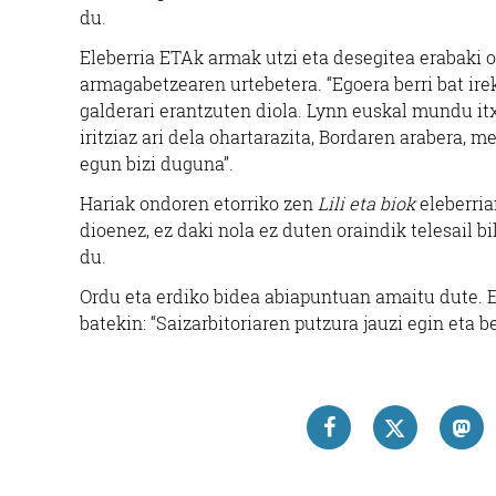
du.
Eleberria ETAk armak utzi eta desegitea erabaki o
armagabetzearen urtebetera. “Egoera berri bat irekit
galderari erantzuten diola. Lynn euskal mundu itx
iritziaz ari dela ohartarazita, Bordaren arabera, 
egun bizi duguna”.
Hariak ondoren etorriko zen
Lili eta biok
eleberria
dioenez, ez daki nola ez duten oraindik telesail bi
du.
Ordu eta erdiko bidea abiapuntuan amaitu dute. E
batekin: “Saizarbitoriaren putzura jauzi egin eta be