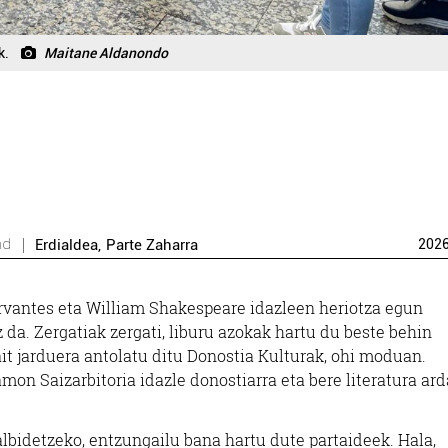
k.
Maitane Aldanondo
nd
Erdialdea
,
Parte Zaharra
202
rvantes eta William Shakespeare idazleen heriotza egun
 da. Zergatiak zergati, liburu azokak hartu du beste behin
it jarduera antolatu ditu Donostia Kulturak, ohi moduan.
mon Saizarbitoria idazle donostiarra eta bere literatura ard
lbidetzeko, entzungailu bana hartu dute partaideek. Hala,