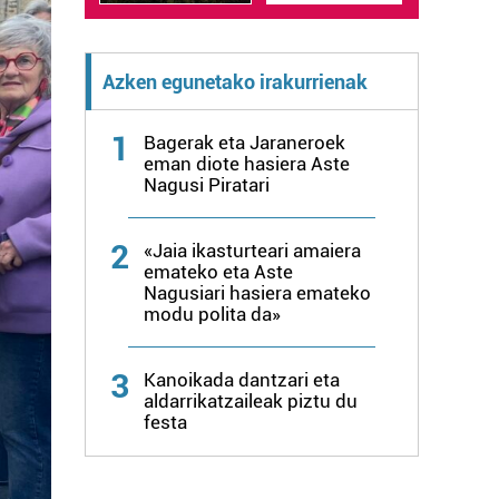
Azken egunetako irakurrienak
1
Bagerak eta Jaraneroek
eman diote hasiera Aste
Nagusi Piratari
2
«Jaia ikasturteari amaiera
emateko eta Aste
Nagusiari hasiera emateko
modu polita da»
3
Kanoikada dantzari eta
aldarrikatzaileak piztu du
festa