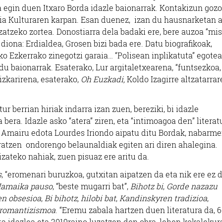
ana egin duen Itxaro Borda idazle baionarrak. Kontakizun goz
ia Kulturaren karpan. Esan duenez, izan du hausnarketan a
tzeko zortea. Donostiarra dela badaki ere, bere auzoa “mis
 diona: Erdialdea, Grosen bizi bada ere. Datu biografikoak,
o Ezkerrako zinegotzi garaia… “Polisean inplikatuta” egote
du baionarrak. Esaterako, Lur argitaletxearena, “funtsezkoa,
dizkarirena, esaterako,
Oh Euzkadi,
Koldo Izagirre altzatarrar
r berrian hiriak indarra izan zuen, bereziki, bi idazle
bera. Idazle asko “atera” ziren, eta “intimoagoa den” literat
ok Amairu edota Lourdes Iriondo aipatu ditu Bordak, nabarm
ratzen ondorengo belaunaldiak egiten ari diren ahalegina.
izateko nahiak, zuen pisuaz ere aritu da.
s
, “eromenari buruzkoa, gutxitan aipatzen da eta nik ere ez 
amaika pauso
, “beste mugarri bat”,
Bihotz bi
,
Gorde nazazu
en obsesioa
,
Bi bihotz, hilobi bat
,
Kandinskyren tradizioa
,
rromantizismoa
. “Eremu zabala hartzen duen literatura da, 
ta idazlea eta 2019raino luzatzen den obra, lehen kokalekur