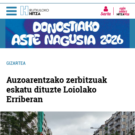
Sartu
GIZARTEA
Auzoarentzako zerbitzuak
eskatu dituzte Loiolako
Erriberan