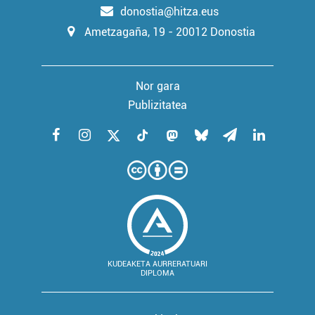
donostia@hitza.eus
Ametzagaña, 19 - 20012 Donostia
Nor gara
Publizitatea
KUDEAKETA AURRERATUARI
DIPLOMA