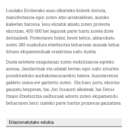
Loiolako Erriberako auzo elkarteko kideek deituta,
manifestazioa egin zuten atzo arratsaldean, auzoko
kaleetan barrena. Iesu elizatik abiatu zuten protesta
ekintzan, 450-500 bat lagunek parte hartu zutela diote
deitzaileek. Protestaren bidez, beste behin, aldarrikatu
zuten 283 zuzkidura etxebizitza beharrean auzoak behar
dituen ekipamenduak eraikitzea nahi dutela.
Duela astebete ezagutarazi zuten mobilizazioa egiteko
asmoa, Jaurlaritzak eta udalak bertan egin nahi zituzten
proiektuekiko aurkakotasunarekin batera. Auzotarrenez
galdetu izana ere gaitzetsi zuten. Eta hain justu, ekintza
gauzatu bezperan, bai Jon Insausti alkateak, bai Denis
Itxaso Etxebizitza sailburuak adostu zuten ekipamendu
beharraren berri izateko parte hartze prozesua gauzatzea.
Erlazionatutako edukia