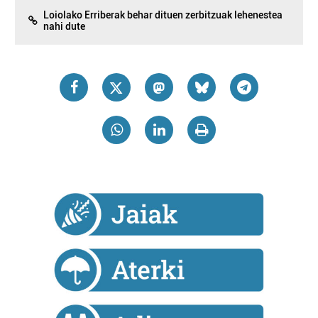
Loiolako Erriberak behar dituen zerbitzuak lehenestea
nahi dute