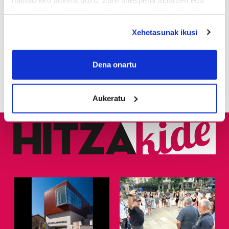
elkartasuna adierazi diote
deuseztatzen ahal duzu edozein momentutan, Cookie
deklaraziotik edo Privacy triggerean klikatuz.
Xehetasunak ikusi
2
Traganarruek giro ederrean
abordatu dute «estankea»
If you allow, we would also like to:
Collect information about your geographical
Dena onartu
3
Guretara, iruditan
location which can be accurate to within several
meters
Aukeratu
Identify your device by actively scanning it for
specific characteristics (fingerprinting)
Find out more about how your personal data is processed
and set your preferences in the
details section
.
Guk eta gure bazkideek zure datu pertsonalak
prozesatzen ditugu, zure IP zenbakia, besteak beste,
teknologia erabiliz, cookieak adibidez, iragarki eta eduki
pertsonalizatuak eskaintzeko, iragarkiak eta edukia
neurtzeko, jendeari buruzko informazioa biltzeko eta
produktuak garatzeko. Zure datuak nork eta zertarako