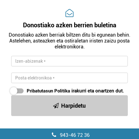
Donostiako azken berrien buletina
Donostiako azken berriak biltzen ditu bi egunean behin.
Astelehen, asteazken eta ostiraletan iristen zaizu posta
elektronikora.
Pribatutasun Politika
irakurri eta onartzen dut.
Harpidetu
943-46 72 36