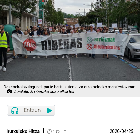
Dozenaka bizilagunek parte hartu zuten atzo arratsaldeko manifestazioan.
Loiolako Erriberako auzo elkartea
Irutxuloko Hitza
@irutxulo
2026
/
04
/
25