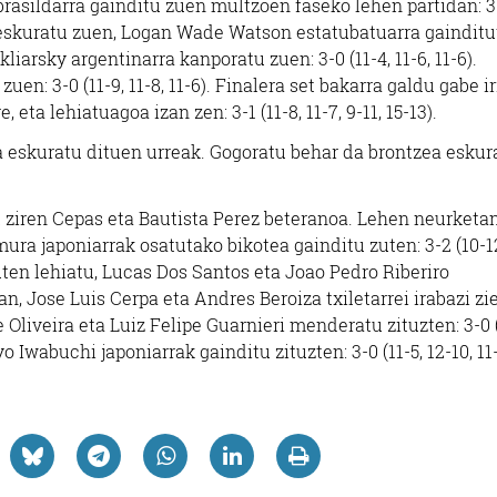
asildarra gainditu zuen multzoen faseko lehen partidan: 3-
a eskuratu zuen, Logan Wade Watson estatubatuarra gainditut
Skliarsky argentinarra kanporatu zuen: 3-0 (11-4, 11-6, 11-6).
n: 3-0 (11-9, 11-8, 11-6). Finalera set bakarra galdu gabe ir
eta lehiatuagoa izan zen: 3-1 (11-8, 11-7, 9-11, 15-13).
eskuratu dituen urreak. Gogoratu behar da brontzea eskur
 ziren Cepas eta Bautista Perez beteranoa. Lehen neurketan
ra japoniarrak osatutako bikotea gainditu zuten: 3-2 (10-12
ez zuten lehiatu, Lucas Dos Santos eta Joao Pedro Riberiro
n, Jose Luis Cerpa eta Andres Beroiza txiletarrei irabazi zi
l de Oliveira eta Luiz Felipe Guarnieri menderatu zituzten: 3-0 
 Iwabuchi japoniarrak gainditu zituzten: 3-0 (11-5, 12-10, 11-