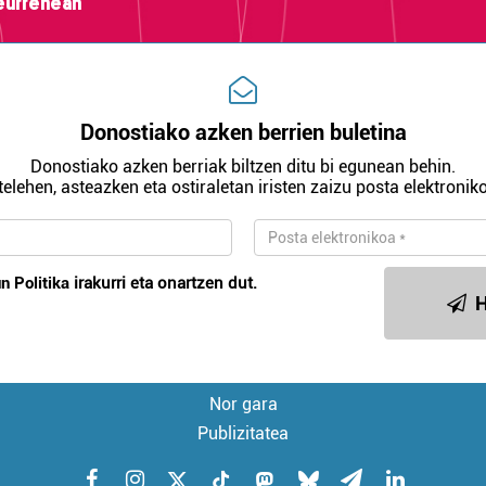
teurrenean
Donostiako azken berrien buletina
Donostiako azken berriak biltzen ditu bi egunean behin.
telehen, asteazken eta ostiraletan iristen zaizu posta elektroniko
n Politika
irakurri eta onartzen dut.
H
Nor gara
Publizitatea