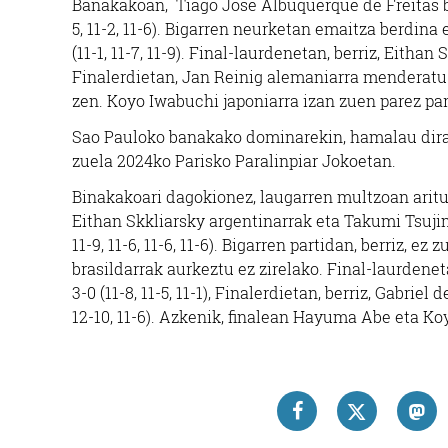
Banakakoan, Tiago Jose Albuquerque de Freitas br
5, 11-2, 11-6). Bigarren neurketan emaitza berdin
(11-1, 11-7, 11-9). Final-laurdenetan, berriz, Eithan 
Finalerdietan, Jan Reinig alemaniarra menderatu zue
zen. Koyo Iwabuchi japoniarra izan zuen parez pare, 
Sao Pauloko banakako dominarekin, hamalau dira 
zuela 2024ko Parisko Paralinpiar Jokoetan.
Binakakoari dagokionez, laugarren multzoan aritu
Eithan Skkliarsky argentinarrak eta Takumi Tsujimu
11-9, 11-6, 11-6, 11-6). Bigarren partidan, berriz, 
brasildarrak aurkeztu ez zirelako. Final-laurdeneta
3-0 (11-8, 11-5, 11-1), Finalerdietan, berriz, Gabrie
12-10, 11-6). Azkenik, finalean Hayuma Abe eta Koyo