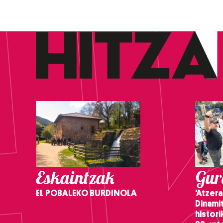
Eskaintzak
Gure
EL POBALEKO BURDINOLA
'Atzera
Dinamit
histor