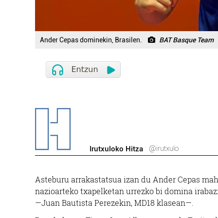
Ander Cepas dominekin, Brasilen.
BAT Basque Team
@irutxulo
Irutxuloko Hitza
Asteburu arrakastatsua izan du Ander Cepas mahai 
nazioarteko txapelketan urrezko bi domina irabaz
—Juan Bautista Perezekin, MD18 klasean—.