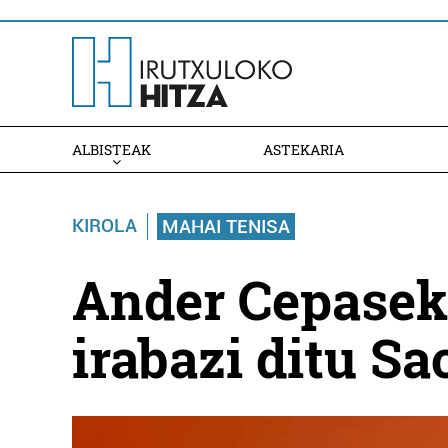
ALBISTEAK
ASTEKARIA
KIROLA
MAHAI TENISA
Ander Cepasek
irabazi ditu S