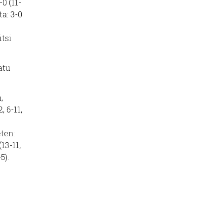
0 (11-
a: 3-0
itsi
atu
,
, 6-11,
eten:
(13-11,
5).