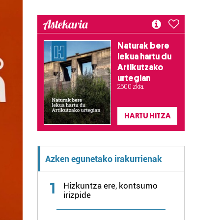
Astekaria
Naturak bere
lekua hartu du
Artikutzako
urtegian
2.500 zkia.
HARTU HITZA
Azken egunetako irakurrienak
1
Hizkuntza ere, kontsumo
irizpide