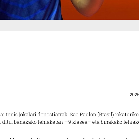
202
tenis jokalari donostiarrak. Sao Paulon (Brasil) jokaturiko
i ditu; banakako lehiaketan —9 klasea– eta binakako lehiak