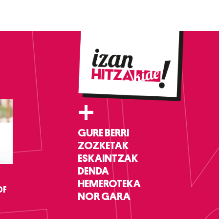
+
GURE BERRI
ZOZKETAK
ESKAINTZAK
DENDA
HEMEROTEKA
DF
NOR GARA