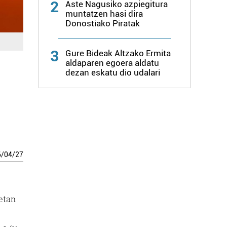
2
Aste Nagusiko azpiegitura
muntatzen hasi dira
Donostiako Piratak
3
Gure Bideak Altzako Ermita
aldaparen egoera aldatu
dezan eskatu dio udalari
6
/
04
/
27
etan