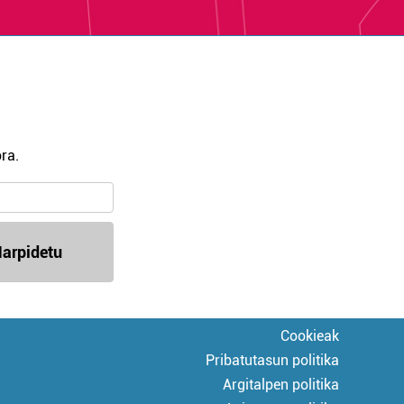
ra.
arpidetu
Cookieak
Pribatutasun politika
Argitalpen politika