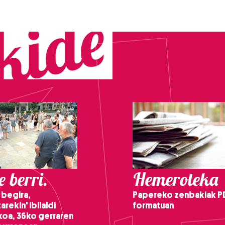
 berri.
Hemeroteka
 begira,
Papereko zenbakiak P
arekin' ibilaldi
formatuan
ikoa, 36ko gerraren