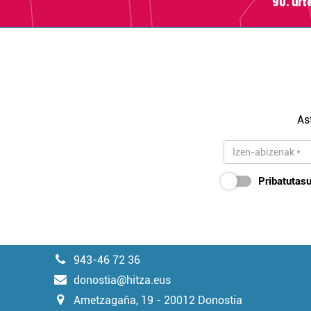
90. ur
As
Pribatutasu
943-46 72 36
donostia@hitza.eus
Ametzagaña, 19 - 20012 Donostia