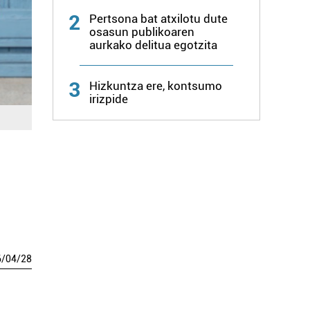
2
Pertsona bat atxilotu dute
osasun publikoaren
aurkako delitua egotzita
3
Hizkuntza ere, kontsumo
irizpide
6
/
04
/
28