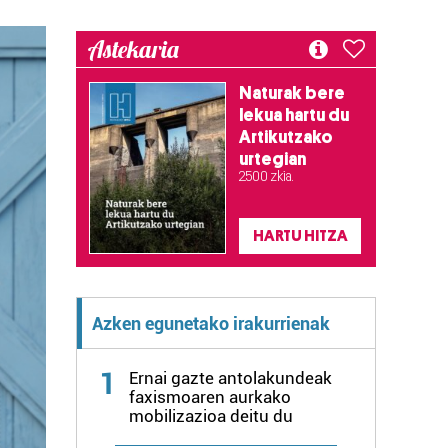
Astekaria
Naturak bere
lekua hartu du
Artikutzako
urtegian
2.500 zkia.
HARTU HITZA
Azken egunetako irakurrienak
1
Ernai gazte antolakundeak
faxismoaren aurkako
mobilizazioa deitu du