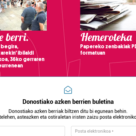
 berri.
Hemeroteka
 begira,
Papereko zenbakiak P
arekin' ibilaldi
formatuan
ikoa, 36ko gerraren
teurrenean
Donostiako azken berrien buletina
Donostiako azken berriak biltzen ditu bi egunean behin.
telehen, asteazken eta ostiraletan iristen zaizu posta elektroniko