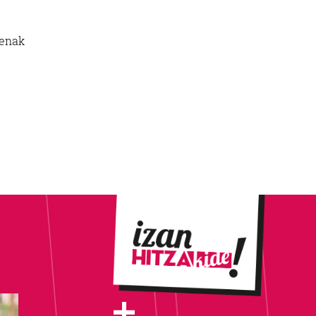
penak
+