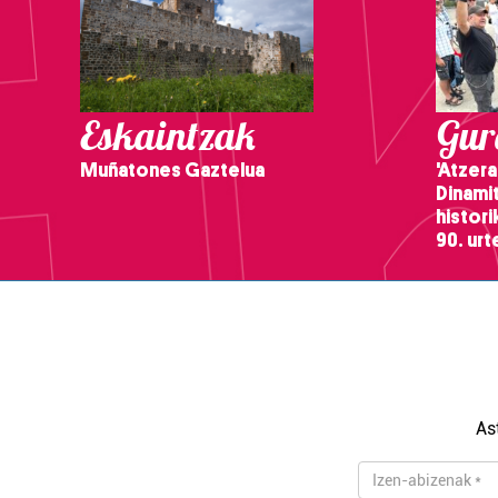
Eskaintzak
Gure
Muñatones Gaztelua
'Atzera
Dinamit
histor
90. ur
As