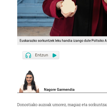
Euskarazko sorkuntzek leku handia izango dute Poltsiko An
Nagore Garmendia
Donostiako auzoak umorez, magiaz eta sorkuntzaz 