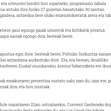
 eta urteurren borobil hori ospatzeko, programazio zabala
ia arituko dira hiriko 27 gunetan banatutako 30 saiotan.
gandera, antzerkia bere ohiko eszenatokietatik atera eta ta
tiere gaur egungo gaiak umoretik eta kritikatik jorratuz;
magia saioak egongo dira, besteak beste.
pustua egin dute: besteak beste, Poltsiko Sorkuntza sariar
axi
antzezlana aurkeztuko dute. Eta, era berean, deialdiko
 Aierberen
Euskal musikarekin, kontuz!
bikarrizketa ere ikus
iak emakumeen presentzia sustatu nahi izan du; izan ere, p
nak dira, eta hiru mistoak.
dute maiatzaren 22an, ostiralarekin, Convent Gardeneko kri
show
musika festa eskainiko du, eta Los Gandules bikote