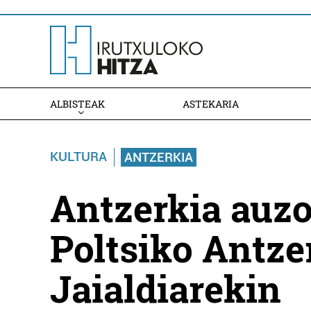
ALBISTEAK
ASTEKARIA
KULTURA
ANTZERKIA
Antzerkia auzoe
Poltsiko Antze
Jaialdiarekin