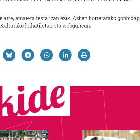
e arte, amaiera festa izan ezik. Azken horretarako gonbida
a Kulturako leihatiletan eta webgunean.