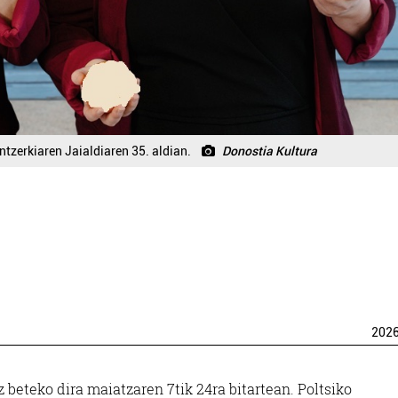
tzerkiaren Jaialdiaren 35. aldian.
Donostia Kultura
202
beteko dira maiatzaren 7tik 24ra bitartean. Poltsiko