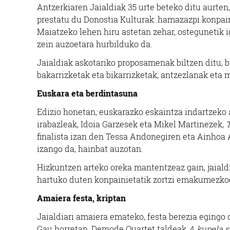
Antzerkiaren Jaialdiak 35 urte beteko ditu aurten,
prestatu du Donostia Kulturak: hamazazpi konpain
Maiatzeko lehen hiru astetan zehar, ostegunetik i
zein auzoetara hurbilduko da.
Jaialdiak askotariko proposamenak biltzen ditu, be
bakarrizketak eta bikarrizketak, antzezlanak eta 
Euskara eta berdintasuna
Edizio honetan, euskarazko eskaintza indartzeko a
irabazleak, Idoia Garzesek eta Mikel Martinezek,
T
finalista izan den Tessa Andonegiren eta Ainhoa
izango da, hainbat auzotan.
Hizkuntzen arteko oreka mantentzeaz gain, jaiald
hartuko duten konpainietatik zortzi emakumezkoe
Amaiera festa, kriptan
Jaialdiari amaiera emateko, festa berezia egingo 
Gau horretan, Demode Quartet taldeak
A kupela 