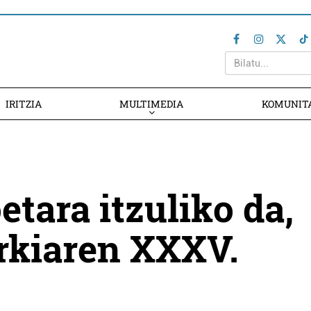
IRITZIA
MULTIMEDIA
KOMUNIT
tara itzuliko da,
rkiaren XXXV.