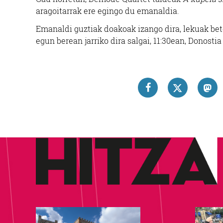
aragoitarrak ere egingo du emanaldia.
Emanaldi guztiak doakoak izango dira, lekuak bet
egun berean jarriko dira salgai, 11:30ean, Donosti