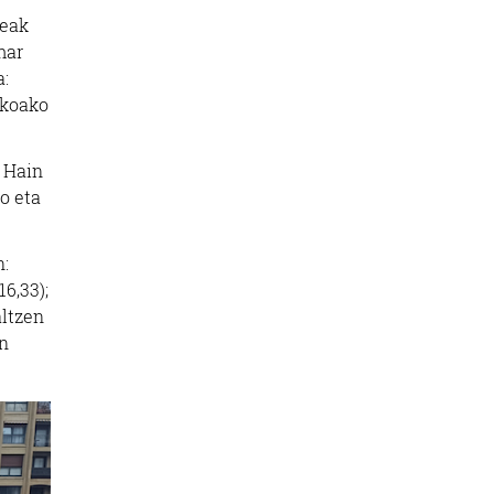
teak
mar
a:
zkoako
. Hain
o eta
n:
16,33);
altzen
in