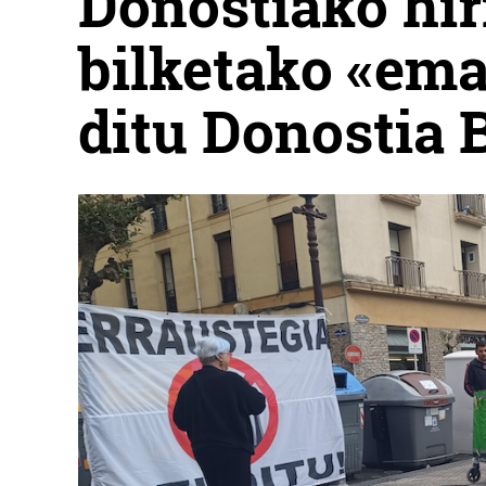
Donostiako hi
bilketako «ema
ditu Donostia B