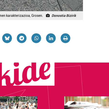
nen karakterizazioa, Grosen.
Donostia Bizirik