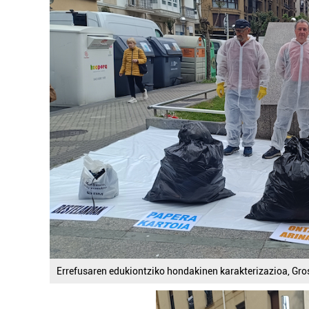
Errefusaren edukiontziko hondakinen karakterizazioa, Gro