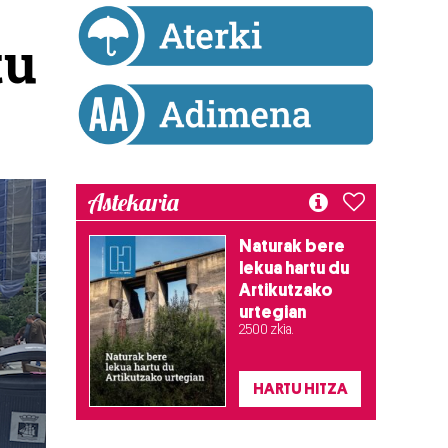
tu
Astekaria
Naturak bere
lekua hartu du
Artikutzako
urtegian
2.500 zkia.
HARTU HITZA