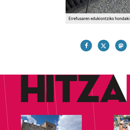
Errefusaren edukiontziko hondaki