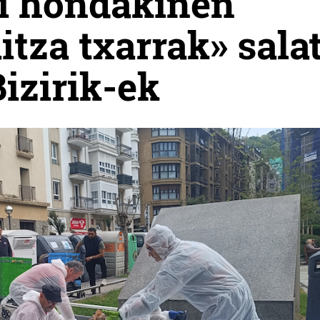
ri hondakinen
itza txarrak» sala
izirik-ek