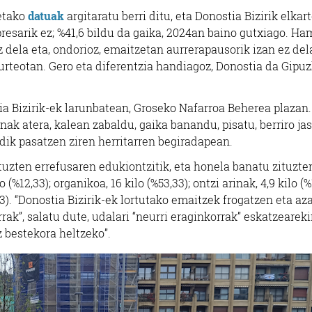
etako
datuak
argitaratu berri ditu, eta Donostia Bizirik elkar
rpresarik ez; %41,6 bildu da gaika, 2024an baino gutxiago. Ha
 dela eta, ondorioz, emaitzetan aurrerapausorik izan ez del
rteotan. Gero eta diferentzia handiagoz, Donostia da Gipu
ia Bizirik-ek larunbatean, Groseko Nafarroa Beherea plazan
ak atera, kalean zabaldu, gaika banandu, pisatu, berriro jas
dik pasatzen ziren herritarren begiradapean.
tuzten errefusaren edukiontzitik, eta honela banatu zituzte
o (%12,33); organikoa, 16 kilo (%53,33); ontzi arinak, 4,9 kilo (%
8,33). “Donostia Bizirik-ek lortutako emaitzek frogatzen eta az
ak”, salatu dute, udalari “neurri eraginkorrak” eskatzearek
z bestekora heltzeko”.