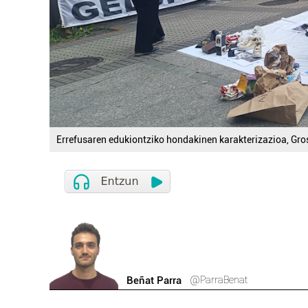
Errefusaren edukiontziko hondakinen karakterizazioa, Gro
@ParraBenat
Beñat Parra