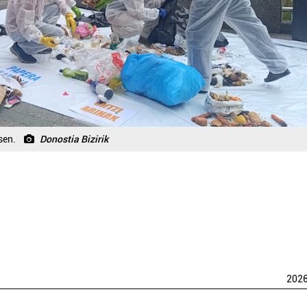
sen.
Donostia Bizirik
202