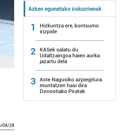
Azken egunetako irakurrienak
1
Hizkuntza ere, kontsumo
irizpide
2
KASek salatu du
Udaltzaingoa haien aurka
jazartu dela
3
Aste Nagusiko azpiegitura
muntatzen hasi dira
Donostiako Piratak
6
/
04
/
28