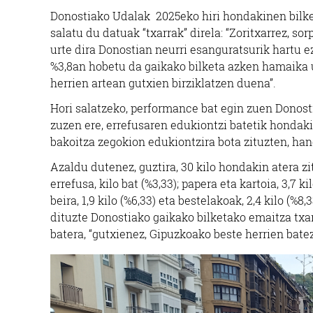
Donostiako Udalak 2025eko hiri hondakinen bilk
salatu du datuak “txarrak” direla: “Zoritxarrez, so
urte dira Donostian neurri esanguratsurik hartu ez
%3,8an hobetu da gaikako bilketa azken hamaika u
herrien artean gutxien birziklatzen duena”.
Hori salatzeko, performance bat egin zuen Donost
zuzen ere, errefusaren edukiontzi batetik hondakin
bakoitza zegokion edukiontzira bota zituzten, han
Azaldu dutenez, guztira, 30 kilo hondakin atera zi
errefusa, kilo bat (%3,33); papera eta kartoia, 3,7 kil
beira, 1,9 kilo (%6,33) eta bestelakoak, 2,4 kilo (%
dituzte Donostiako gaikako bilketako emaitza txarr
batera, “gutxienez, Gipuzkoako beste herrien bate