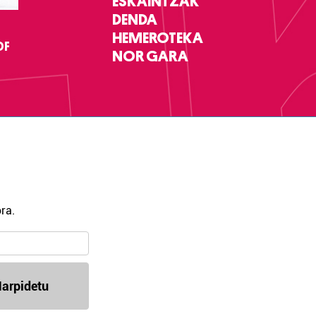
ESKAINTZAK
DENDA
HEMEROTEKA
DF
NOR GARA
ra.
arpidetu