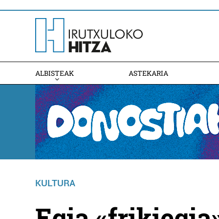
ALBISTEAK
ASTEKARIA
KULTURA
Egia «frikiegia