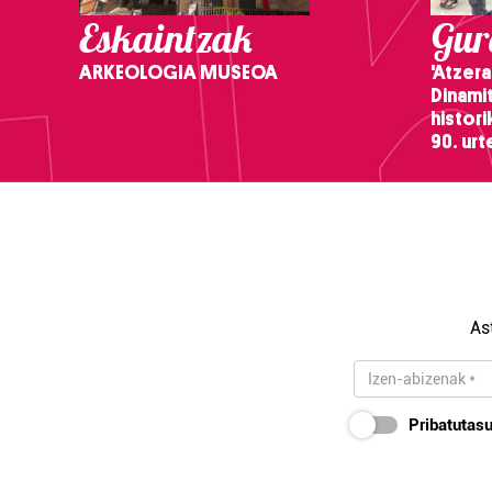
Eskaintzak
Gure
ARKEOLOGIA MUSEOA
'Atzera
Dinamit
histor
90. ur
As
Pribatutasu