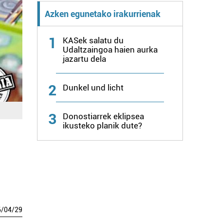
Azken egunetako irakurrienak
1
KASek salatu du
Udaltzaingoa haien aurka
jazartu dela
2
Dunkel und licht
3
Donostiarrek eklipsea
ikusteko planik dute?
6
/
04
/
29