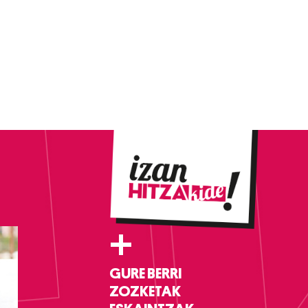
+
GURE BERRI
ZOZKETAK