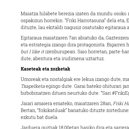
Maiatza hilabete berezia izaten da mundu osoko
ospakizun horrekin. “Friki Harrotasuna” dela eta,
dituzte, lau ekitaldi nagusiz osatutako egitaraua 
Egitaraua maiatzaren 7an abiatuko da, Gazteszen
eta estrategia izango dira protagonista. Bigarren
but I like it
izenburupean. Saio horretan, parte-ha
dute, abentura eta irudimena uztartuz.
Kaseteak eta zozketak
Umoreak eta nostalgiak ere lekua izango dute, m
Txapelketa
egingo dute. Garai bateko ohiturari jar
birbobinatzen dituen neurtuko dute. “Sari #FrikiE
Jaiari amaiera emateko, maiatzaren 28an,
Friki 
Bertan, “frikikatiluak” banatuko dituzte zortedun
ezkutu bat duela.
Jarduera guztiak 18:00etan hasiko dira eta sarrera