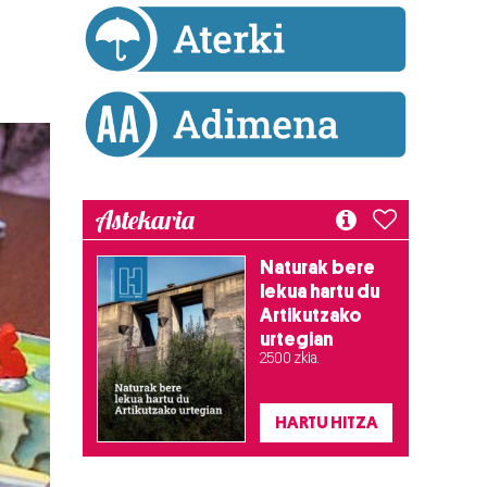
Astekaria
Naturak bere
lekua hartu du
Artikutzako
urtegian
2.500 zkia.
HARTU HITZA