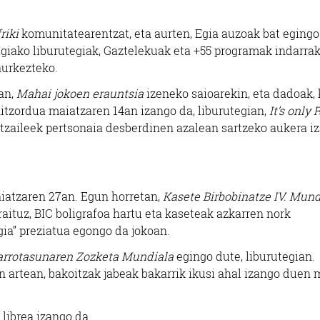
friki
komunitatearentzat, eta aurten, Egia auzoak bat egingo
 Egiako liburutegiak, Gaztelekuak eta +55 programak indarra
aurkezteko.
an,
Mahai jokoen erauntsia
izeneko saioarekin, eta dadoak, 
 hitzordua maiatzaren 14an izango da, liburutegian,
It’s only R
rtzaileek pertsonaia desberdinen azalean sartzeko aukera i
aiatzaren 27an. Egun horretan,
Kasete Birbobinatze IV. Mun
raituz, BIC boligrafoa hartu eta kaseteak azkarren nork
gia” preziatua egongo da jokoan.
Harrotasunaren Zozketa Mundiala
egingo dute, liburutegian.
en artean, bakoitzak jabeak bakarrik ikusi ahal izango duen
 librea izango da.