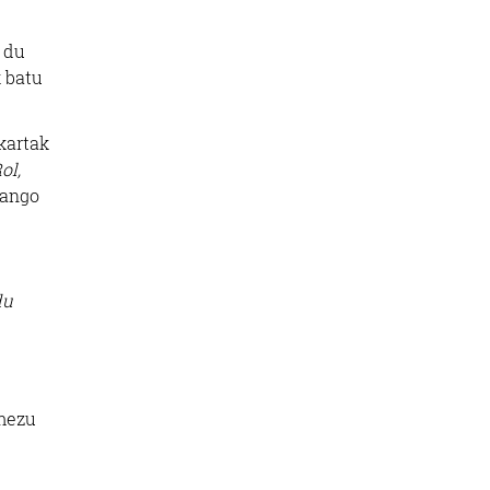
 du
k batu
kartak
ol,
zango
du
 mezu