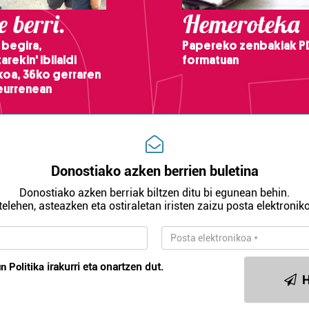
 berri.
Hemeroteka
 begira,
Papereko zenbakiak P
arekin' ibilaldi
formatuan
ikoa, 36ko gerraren
teurrenean
Donostiako azken berrien buletina
Donostiako azken berriak biltzen ditu bi egunean behin.
telehen, asteazken eta ostiraletan iristen zaizu posta elektroniko
n Politika
irakurri eta onartzen dut.
H