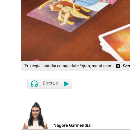
'Frikiegia' jaialdia egingo dute Egian, maiatzean.
Don
Nagore Garmendia