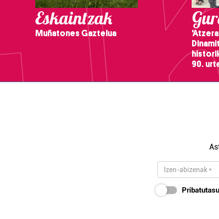
Eskaintzak
Gure
Muñatones Gaztelua
'Atzera
Dinamit
histor
90. ur
As
Pribatutasu