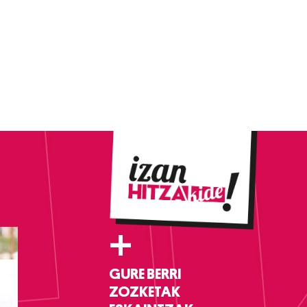
+
GURE BERRI
ZOZKETAK