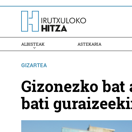
ALBISTEAK
ASTEKARIA
GIZARTEA
Gizonezko bat 
bati guraizeeki