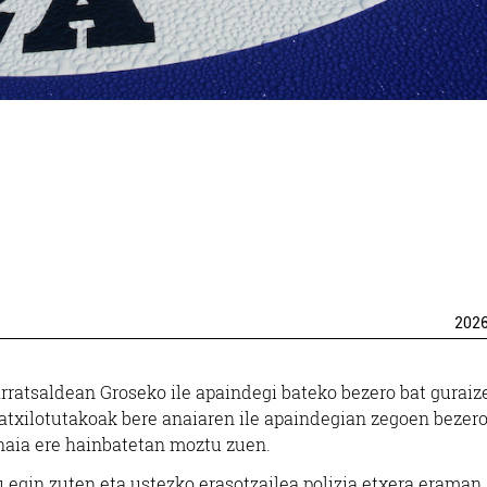
202
arratsaldean Groseko ile apaindegi bateko bezero bat guraiz
 atxilotutakoak bere anaiaren ile apaindegian zegoen bezero
anaia ere hainbatetan moztu zuen.
u egin zuten eta ustezko erasotzailea polizia etxera eraman.