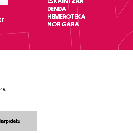
ESKAINTZAK
DENDA
HEMEROTEKA
DF
NOR GARA
ra.
arpidetu