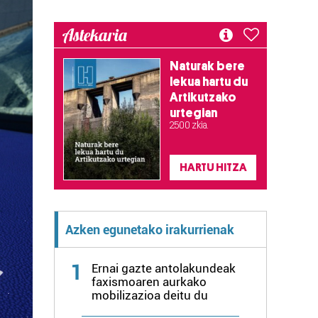
Astekaria
Naturak bere
lekua hartu du
Artikutzako
urtegian
2.500 zkia.
HARTU HITZA
Azken egunetako irakurrienak
1
Ernai gazte antolakundeak
faxismoaren aurkako
mobilizazioa deitu du