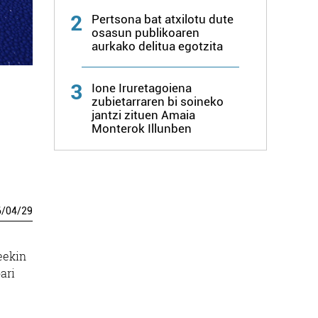
2
Pertsona bat atxilotu dute
osasun publikoaren
aurkako delitua egotzita
3
Ione Iruretagoiena
zubietarraren bi soineko
jantzi zituen Amaia
Monterok Illunben
6
/
04
/
29
eekin
ari