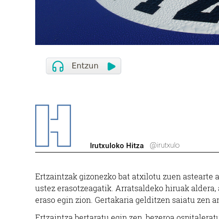
@irutxulo
Irutxuloko Hitza
Ertzaintzak gizonezko bat atxilotu zuen astearte 
ustez erasotzeagatik. Arratsaldeko hiruak aldera,
eraso egin zion. Gertakaria gelditzen saiatu zen 
Ertzaintza bertaratu egin zen, bezeroa ospitalerat