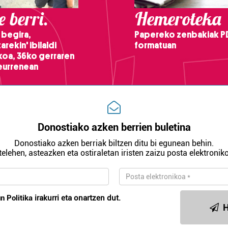
 berri.
Hemeroteka
 begira,
Papereko zenbakiak P
arekin' ibilaldi
formatuan
ikoa, 36ko gerraren
teurrenean
Donostiako azken berrien buletina
Donostiako azken berriak biltzen ditu bi egunean behin.
telehen, asteazken eta ostiraletan iristen zaizu posta elektroniko
n Politika
irakurri eta onartzen dut.
H