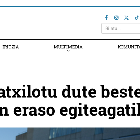
IRITZIA
MULTIMEDIA
KOMUNIT
atxilotu dute best
n eraso egiteagati