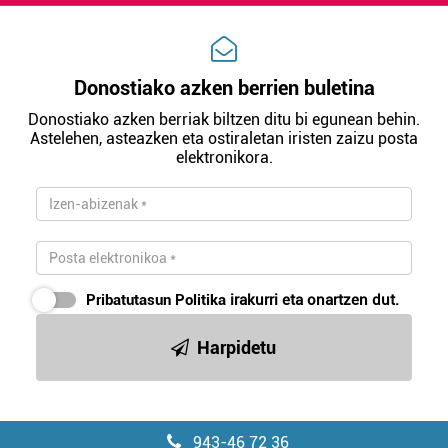
Donostiako azken berrien buletina
Donostiako azken berriak biltzen ditu bi egunean behin.
Astelehen, asteazken eta ostiraletan iristen zaizu posta
elektronikora.
Pribatutasun Politika
irakurri eta onartzen dut.
Harpidetu
943-46 72 36