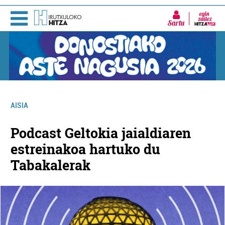
Sartu
AISIA
Podcast Geltokia jaialdiaren
estreinakoa hartuko du
Tabakalerak