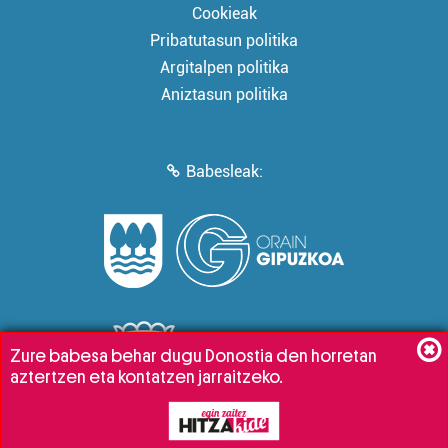
Cookieak
Pribatutasun politika
Argitalpen politika
Aniztasun politika
Babesleak:
Zure babesa behar dugu Donostia den horretan
aztertzen eta kontatzen jarraitzeko.