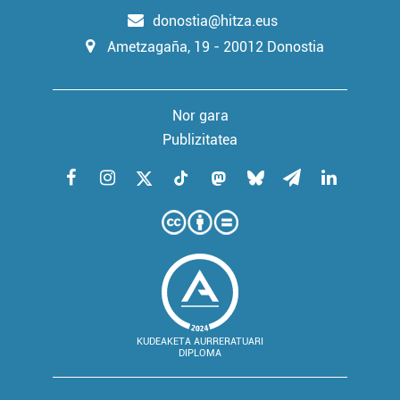
donostia@hitza.eus
Ametzagaña, 19 - 20012 Donostia
Nor gara
Publizitatea
KUDEAKETA AURRERATUARI
DIPLOMA