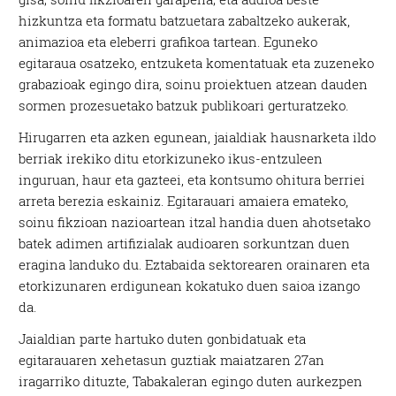
hizkuntza eta formatu batzuetara zabaltzeko aukerak,
animazioa eta eleberri grafikoa tartean. Eguneko
egitaraua osatzeko, entzuketa komentatuak eta zuzeneko
grabazioak egingo dira, soinu proiektuen atzean dauden
sormen prozesuetako batzuk publikoari gerturatzeko.
Hirugarren eta azken egunean, jaialdiak hausnarketa ildo
berriak irekiko ditu etorkizuneko ikus-entzuleen
inguruan, haur eta gazteei, eta kontsumo ohitura berriei
arreta berezia eskainiz. Egitarauari amaiera emateko,
soinu fikzioan nazioartean itzal handia duen ahotsetako
batek adimen artifizialak audioaren sorkuntzan duen
eragina landuko du. Eztabaida sektorearen orainaren eta
etorkizunaren erdigunean kokatuko duen saioa izango
da.
Jaialdian parte hartuko duten gonbidatuak eta
egitarauaren xehetasun guztiak maiatzaren 27an
iragarriko dituzte, Tabakaleran egingo duten aurkezpen