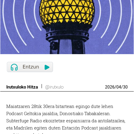
Irutxuloko Hitza
@irutxulo
2026
/
04
/
30
Maiatzaren 28tik 30era bitartean egingo dute lehen
Podcast Geltokia jaialdia, Donostiako Tabakaleran.
Subterfuge Radio ekoiztetxe espainiarra da antolatzailea,
eta Madrilen egiten duten Estación Podcast jaialdiaren