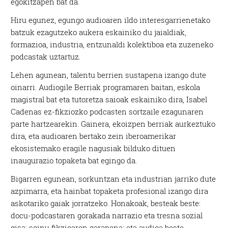
egokitzapen bat da.
Hiru egunez, egungo audioaren ildo interesgarrienetako
batzuk ezagutzeko aukera eskainiko du jaialdiak,
formazioa, industria, entzunaldi kolektiboa eta zuzeneko
podcastak uztartuz.
Lehen agunean, talentu berrien sustapena izango dute
oinarri. Audiogile Berriak programaren baitan, eskola
magistral bat eta tutoretza saioak eskainiko dira, Isabel
Cadenas ez-fikziozko podcasten sortzaile ezagunaren
parte hartzearekin. Gainera, ekoizpen berriak aurkeztuko
dira, eta audioaren bertako zein iberoamerikar
ekosistemako eragile nagusiak bilduko dituen
inaugurazio topaketa bat egingo da.
Bigarren egunean, sorkuntzan eta industrian jarriko dute
azpimarra, eta hainbat topaketa profesional izango dira
askotariko gaiak jorratzeko. Honakoak, besteak beste:
docu-podcastaren gorakada narrazio eta tresna sozial
gisa; soinu fikzioaren garapena; eta audioa beste