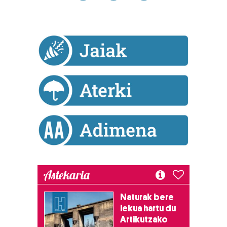
Astekaria
Naturak bere
lekua hartu du
Artikutzako