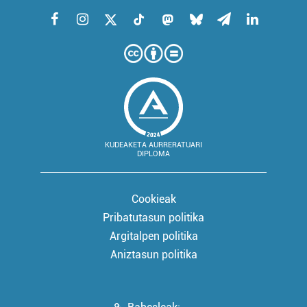
KUDEAKETA AURRERATUARI
DIPLOMA
Cookieak
Pribatutasun politika
Argitalpen politika
Aniztasun politika