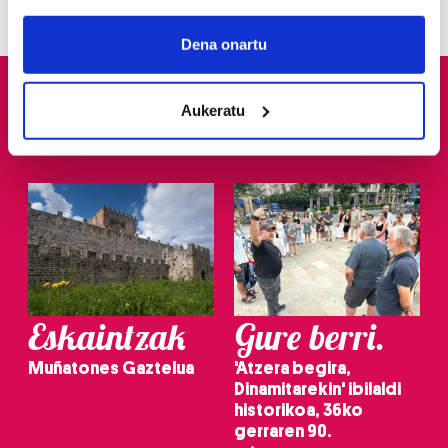
If you allow, we would also like to:
Collect information about your geographical
Dena onartu
location which can be accurate to within several
meters
Aukeratu
Identify your device by actively scanning it for
specific characteristics (fingerprinting)
Find out more about how your personal data is processed
and set your preferences in the
details section
.
Guk eta gure bazkideek zure datu pertsonalak
prozesatzen ditugu, zure IP zenbakia, besteak beste,
teknologia erabiliz, cookieak adibidez, iragarki eta eduki
pertsonalizatuak eskaintzeko, iragarkiak eta edukia
Eskaintzak
Gure berri.
neurtzeko, jendeari buruzko informazioa biltzeko eta
produktuak garatzeko. Zure datuak nork eta zertarako
Muñatones Gaztelua
'Atzera begira,
erabiltzen dituen hauta dezakezu.
Dinamitarekin' ibilaldi
historikoa, 36ko
Bazkide batzuek ez dizute baimenik eskatzen, eta beren
gerraren 90.