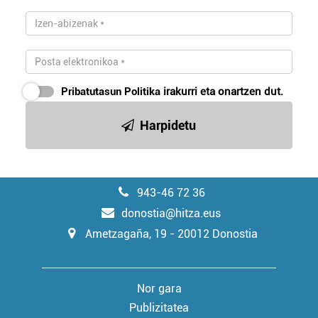
Pribatutasun Politika
irakurri eta onartzen dut.
Harpidetu
943-46 72 36
donostia@hitza.eus
Ametzagaña, 19 - 20012 Donostia
Nor gara
Publizitatea