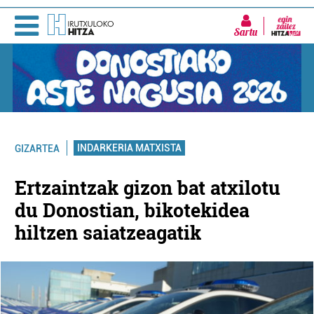
Sartu
INDARKERIA MATXISTA
GIZARTEA
Ertzaintzak gizon bat atxilotu
du Donostian, bikotekidea
hiltzen saiatzeagatik