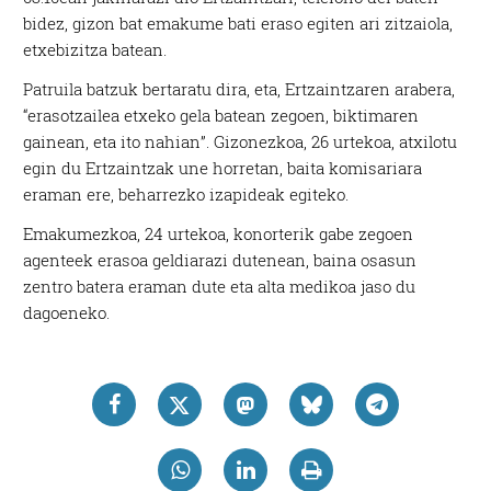
bidez, gizon bat emakume bati eraso egiten ari zitzaiola,
etxebizitza batean.
Patruila batzuk bertaratu dira, eta, Ertzaintzaren arabera,
“erasotzailea etxeko gela batean zegoen, biktimaren
gainean, eta ito nahian”. Gizonezkoa, 26 urtekoa, atxilotu
egin du Ertzaintzak une horretan, baita komisariara
eraman ere, beharrezko izapideak egiteko.
Emakumezkoa, 24 urtekoa, konorterik gabe zegoen
agenteek erasoa geldiarazi dutenean, baina osasun
zentro batera eraman dute eta alta medikoa jaso du
dagoeneko.