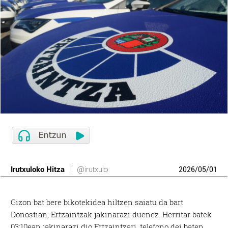
Irutxuloko Hitza
@irutxulo
2026
/
05
/
01
Gizon bat bere bikotekidea hiltzen saiatu da bart
Donostian, Ertzaintzak jakinarazi duenez. Herritar batek
03:10ean jakinarazi dio Ertzaintzari, telefono dei baten