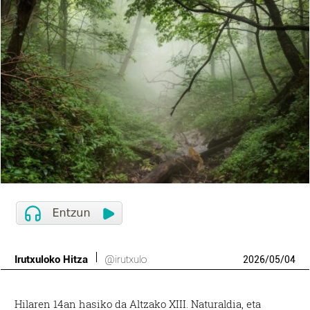
Irutxuloko Hitza
@irutxulo
2026
/
05
/
04
Hilaren 14an hasiko da Altzako XIII. Naturaldia, eta