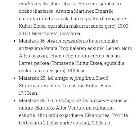
eraikitzen
ikastaro laburra. Sormena garatzeko
doako ikastaroa. Arantza Martinez Etxarrik
gidatuko ditu bi saioak. Larres parkea (Tomasene
Kultur Etxea, eguraldia makurra izanez gero), 16:00-
20:00. Belarriprest! ikastaroa.
Maiatzak 16:
Azken eguzkilorea
haurrentzako
antzezlana Patata Tropikalaren eskutik. Lehen aldiz
Altza auzoan, lehen aldiz natura eremu batean.
Larres parkea (Tomasene Kultur Etxea, eguraldia
makurra izanez gero), 18:30ean.
Maiatzak 25:
Mi amigo el pingüino
, David
Shurmannen filma. Tomasene Kultur Etxea,
17:30ean.
Maiatzak 30:
La mitología de los árboles
Hojarasca
natura elkarteko Aitor Ventureira adituaren
eskutik. Hiru orduko jarduera. Elkargunea: Txirrita
bertsolaria 2 (jolas parke estalia), 11:00etan.