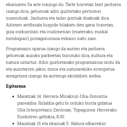
ekainaren 5a arte iraungo du. Tarte horretan bost jarduera
izango dira, gehienak adin guztietako pertsonei
zuzenduak. Jarduera eta tailer guztiak doakoak dira.
Adimen artifiziala hizpide bilakatu den garai honetan,
giza sorkuntzari eta irudimenari (esaterako, euskal
mitologiari) protagonismoa eskaini nahi zaie.
Programazio oparoa izango da aurten eta jarduera
gehienak auzoko parkeetan burutuko dira, kultura eta
natura uztartuz. Adin guztietarako programazioa ondu da
eta auzotarren jakin-mina eta naturarekiko errespetua
areagotzea izango da aurtengo ekitaldien xedea.
Egitaraua
Maiatzak 14: Herrera-Mirakruz-Ulia-Donostia
pasealdia. Ibilaldia gehi bi orduko bisita gidatua
Ulia Interpretazio Zentroan. Topagunea: Herrerako
Euskotren geltokia, 8:30.
Maiatzak 15 eta ekainak 5:
Natura elkarrekin