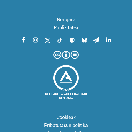
Nor gara
Publizitatea
KUDEAKETA AURRERATUARI
DIPLOMA
Cookieak
Pribatutasun politika