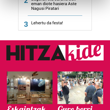
2
eman diote hasiera Aste
and set your preferences in the
details section
.
Nagusi Piratari
Guk eta gure bazkideek zure datu pertsonalak
3
prozesatzen ditugu, zure IP zenbakia, besteak beste,
Lehertu da festa!
teknologia erabiliz, cookieak adibidez, iragarki eta eduki
pertsonalizatuak eskaintzeko, iragarkiak eta edukia
neurtzeko, jendeari buruzko informazioa biltzeko eta
produktuak garatzeko. Zure datuak nork eta zertarako
erabiltzen dituen hauta dezakezu.
Bazkide batzuek ez dizute baimenik eskatzen, eta beren
interes komertzial legitimoetan babesten dira. Ikusi gure
bazkideen zerrenda, beren ustez zein helburutarako
duten interes legitimoa eta horren aurka nola egin
dezakezun ikusteko.
Lortu zure datu pertsonalak prozesatzeko moduari
buruzko informazio gehiago eta ezarri zure lehentasunak
Eskaintzak
Gure berri.