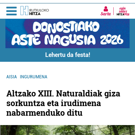
Sartu
Lehertu da festa!
AISIA
INGURUMENA
Altzako XIII. Naturaldiak giza
sorkuntza eta irudimena
nabarmenduko ditu