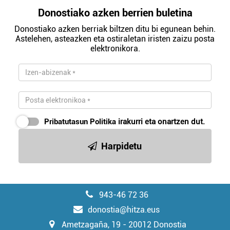
Donostiako azken berrien buletina
Donostiako azken berriak biltzen ditu bi egunean behin.
Astelehen, asteazken eta ostiraletan iristen zaizu posta
elektronikora.
Pribatutasun Politika
irakurri eta onartzen dut.
Harpidetu
943-46 72 36
donostia@hitza.eus
Ametzagaña, 19 - 20012 Donostia