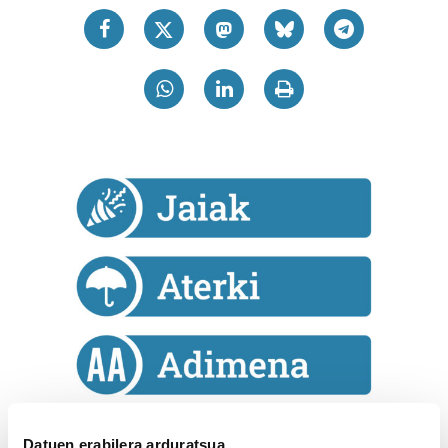
Datuen erabilera arduratsua