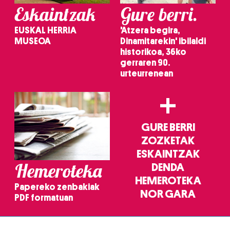
Eskaintzak
Gure berri.
datuen atalean. Edozein unetan alda edo ken dezakezu
zure baimena Cookieen adierazpenean.
EUSKAL HERRIA
'Atzera begira,
MUSEOA
Dinamitarekin' ibilaldi
Webgune honek cookie propioak eta hirugarrenen cookie-
historikoa, 36ko
fitxategiak erabiltzen ditu. Zure esperientzia eta
gerraren 90.
zerbitzuak hobetzeko asmoz, cookie teknologiaz
urteurrenean
baliatzen gara. Ohar hau onartuz gero, teknologia hori
+
erabiltzeko baimen esplizitua ematen diguzu.
Gehiago
irakurri
GURE BERRI
ZOZKETAK
ESKAINTZAK
Hemeroteka
DENDA
HEMEROTEKA
Papereko zenbakiak
NOR GARA
PDF formatuan