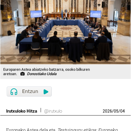
Europaren Astea abiatzeko batzarra, osoko bilkuren
aretoan.
Donostiako Udala
Irutxuloko Hitza
@irutxulo
2026
/
05
/
04
Europako Astea dela eta,
Testuinguru etikoa: Europako