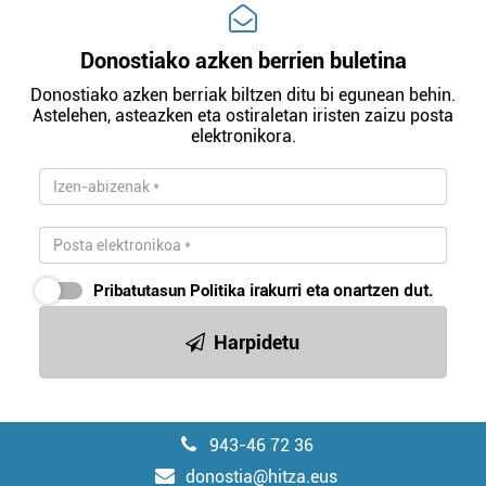
Donostiako azken berrien buletina
Donostiako azken berriak biltzen ditu bi egunean behin.
Astelehen, asteazken eta ostiraletan iristen zaizu posta
elektronikora.
Pribatutasun Politika
irakurri eta onartzen dut.
Harpidetu
943-46 72 36
donostia@hitza.eus