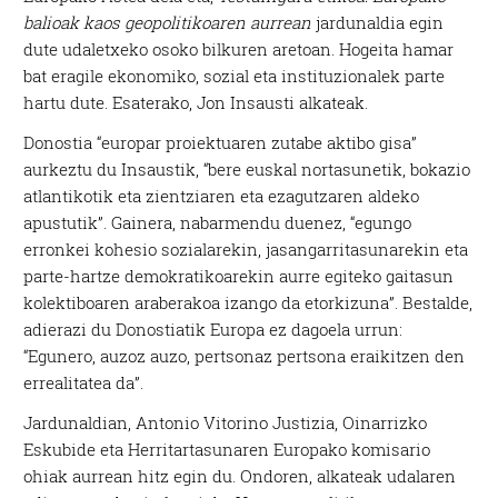
balioak kaos geopolitikoaren aurrean
jardunaldia egin
dute udaletxeko osoko bilkuren aretoan. Hogeita hamar
bat eragile ekonomiko, sozial eta instituzionalek parte
hartu dute. Esaterako, Jon Insausti alkateak.
Donostia “europar proiektuaren zutabe aktibo gisa”
aurkeztu du Insaustik, “bere euskal nortasunetik, bokazio
atlantikotik eta zientziaren eta ezagutzaren aldeko
apustutik”. Gainera, nabarmendu duenez, “egungo
erronkei kohesio sozialarekin, jasangarritasunarekin eta
parte-hartze demokratikoarekin aurre egiteko gaitasun
kolektiboaren araberakoa izango da etorkizuna”. Bestalde,
adierazi du Donostiatik Europa ez dagoela urrun:
“Egunero, auzoz auzo, pertsonaz pertsona eraikitzen den
errealitatea da”.
Jardunaldian, Antonio Vitorino Justizia, Oinarrizko
Eskubide eta Herritartasunaren Europako komisario
ohiak aurrean hitz egin du. Ondoren, alkateak udalaren