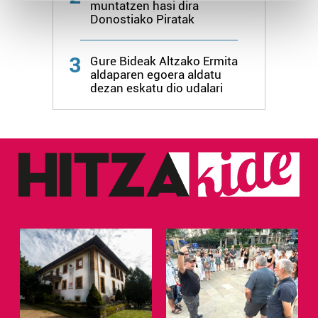
muntatzen hasi dira
Find out more about how your personal data is processed
Donostiako Piratak
and set your preferences in the
details section
.
3
Guk eta gure bazkideek zure datu pertsonalak
Gure Bideak Altzako Ermita
aldaparen egoera aldatu
prozesatzen ditugu, zure IP zenbakia, besteak beste,
dezan eskatu dio udalari
teknologia erabiliz, cookieak adibidez, iragarki eta eduki
pertsonalizatuak eskaintzeko, iragarkiak eta edukia
neurtzeko, jendeari buruzko informazioa biltzeko eta
produktuak garatzeko. Zure datuak nork eta zertarako
erabiltzen dituen hauta dezakezu.
Bazkide batzuek ez dizute baimenik eskatzen, eta beren
interes komertzial legitimoetan babesten dira. Ikusi gure
bazkideen zerrenda, beren ustez zein helburutarako
duten interes legitimoa eta horren aurka nola egin
dezakezun ikusteko.
Lortu zure datu pertsonalak prozesatzeko moduari
buruzko informazio gehiago eta ezarri zure lehentasunak