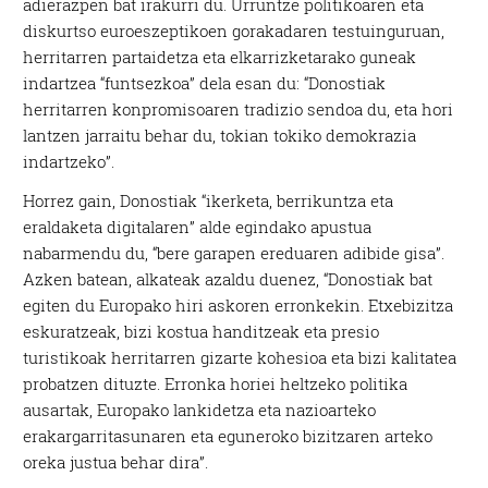
adierazpen bat irakurri du. Urruntze politikoaren eta
diskurtso euroeszeptikoen gorakadaren testuinguruan,
herritarren partaidetza eta elkarrizketarako guneak
indartzea “funtsezkoa” dela esan du: “Donostiak
herritarren konpromisoaren tradizio sendoa du, eta hori
lantzen jarraitu behar du, tokian tokiko demokrazia
indartzeko”.
Horrez gain, Donostiak “ikerketa, berrikuntza eta
eraldaketa digitalaren” alde egindako apustua
nabarmendu du, “bere garapen ereduaren adibide gisa”.
Azken batean, alkateak azaldu duenez, “Donostiak bat
egiten du Europako hiri askoren erronkekin. Etxebizitza
eskuratzeak, bizi kostua handitzeak eta presio
turistikoak herritarren gizarte kohesioa eta bizi kalitatea
probatzen dituzte. Erronka horiei heltzeko politika
ausartak, Europako lankidetza eta nazioarteko
erakargarritasunaren eta eguneroko bizitzaren arteko
oreka justua behar dira”.