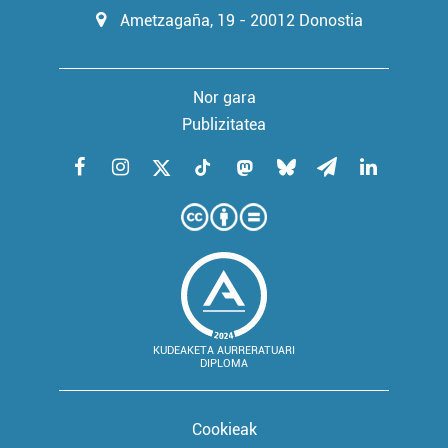
Ametzagaña, 19 - 20012 Donostia
Nor gara
Publizitatea
KUDEAKETA AURRERATUARI
DIPLOMA
Cookieak