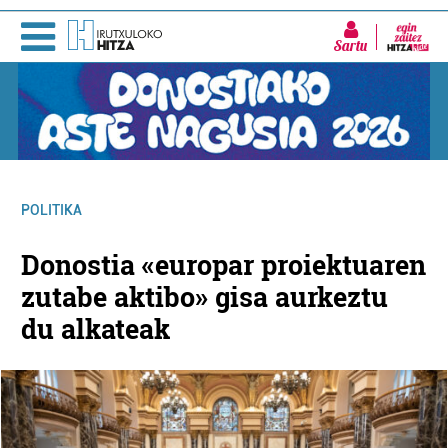
Sartu
POLITIKA
Donostia «europar proiektuaren
zutabe aktibo» gisa aurkeztu
du alkateak