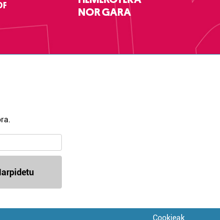
DF
NOR GARA
ra.
arpidetu
Cookieak