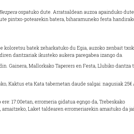
 Bezpera
ospatuko dute. Arratsaldean auzoa apainduko dute 
dute pintxo-potearekin batera, biharamuneko festa handirak
le koloretsu batek zeharkatuko du Egia, auzoko zenbait txo
o diren dantzariak ikusteko aukera paregabea izango da.
in. Gainera, Mallorkako Taperers en Festa, Llubiko dantza 
sko, Kaktus eta Kata tabernetan daude salgai: nagusiak 25€ 
o ere: 17:00etan, erromeria gidatua egngo da, Trebeskako
, amaitzeko, Laket taldearen erromeriarekin amaituko da jai