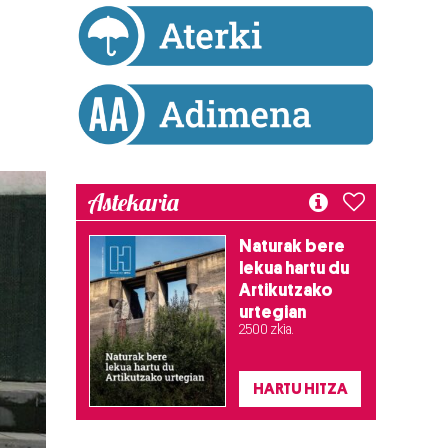
u
Astekaria
Naturak bere
lekua hartu du
Artikutzako
urtegian
2.500 zkia.
HARTU HITZA