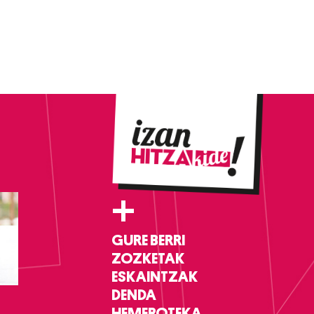
+
GURE BERRI
ZOZKETAK
ESKAINTZAK
DENDA
HEMEROTEKA