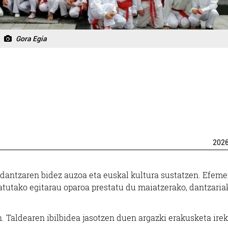
Gora Egia
202
 dantzaren bidez auzoa eta euskal kultura sustatzen. Efeme
atutako egitarau oparoa prestatu du maiatzerako, dantzaria
n. Taldearen ibilbidea jasotzen duen argazki erakusketa irek