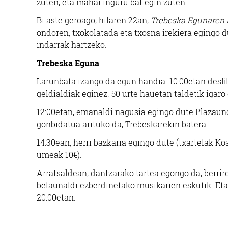
zuten, eta mahai inguru bat egin zuten.
Bi aste geroago, hilaren 22an,
Trebeska Egunaren
ondoren, txokolatada eta txosna irekiera egingo 
indarrak hartzeko.
Trebeska Eguna
Larunbata izango da egun handia. 10:00etan desfi
geldialdiak eginez. 50 urte hauetan taldetik igar
12:00etan, emanaldi nagusia egingo dute Plazaund
gonbidatua arituko da, Trebeskarekin batera.
14:30ean, herri bazkaria egingo dute (txartelak Ko
umeak 10€).
Arratsaldean, dantzarako tartea egongo da, berrir
belaunaldi ezberdinetako musikarien eskutik. Eta
20:00etan.