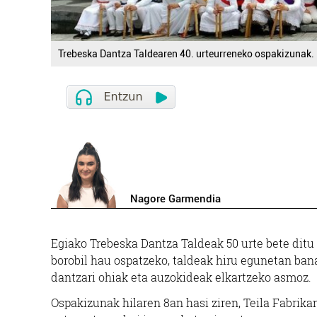
Trebeska Dantza Taldearen 40. urteurreneko ospakizunak.
Nagore Garmendia
Egiako Trebeska Dantza Taldeak 50 urte bete ditu
borobil hau ospatzeko, taldeak hiru egunetan ban
dantzari ohiak eta auzokideak elkartzeko asmoz.
Ospakizunak hilaren 8an hasi ziren, Teila Fabrika