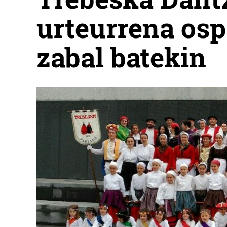
urteurrena osp
zabal batekin