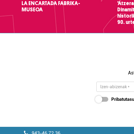
LA ENCARTADA FABRIKA-
'Atzera
MUSEOA
Dinamit
histor
90. ur
As
Pribatutasu
943-46 72 36