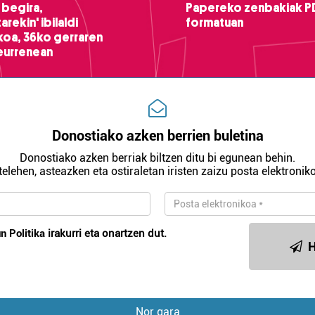
 begira,
Papereko zenbakiak P
arekin' ibilaldi
formatuan
ikoa, 36ko gerraren
teurrenean
Donostiako azken berrien buletina
Donostiako azken berriak biltzen ditu bi egunean behin.
telehen, asteazken eta ostiraletan iristen zaizu posta elektroniko
n Politika
irakurri eta onartzen dut.
H
Nor gara