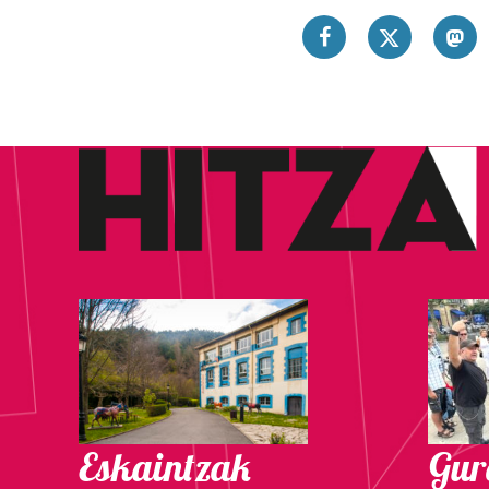
Eskaintzak
Gure