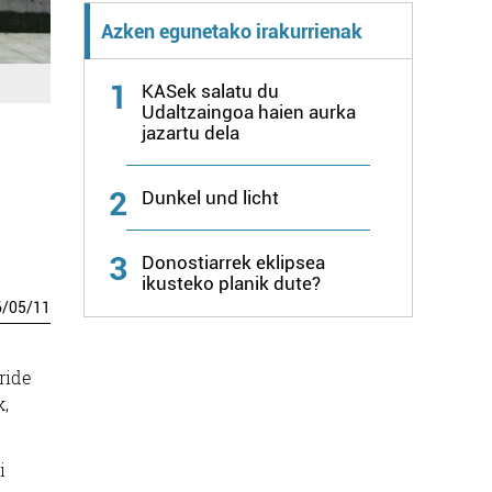
Azken egunetako irakurrienak
1
KASek salatu du
Udaltzaingoa haien aurka
jazartu dela
2
Dunkel und licht
3
Donostiarrek eklipsea
ikusteko planik dute?
6
/
05
/
11
ride
k,
i