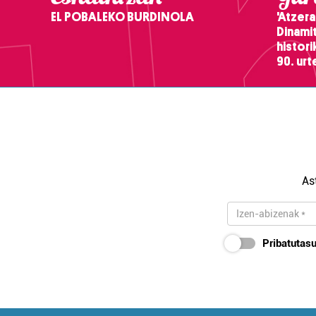
EL POBALEKO BURDINOLA
'Atzera
Dinamit
histor
90. ur
As
Pribatutasu