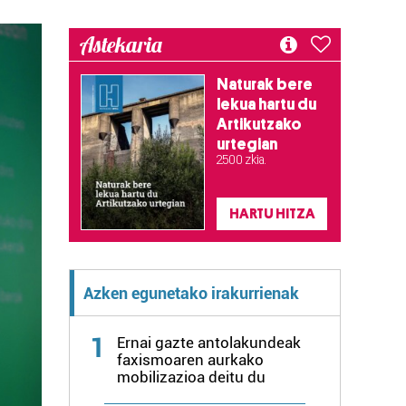
Astekaria
Naturak bere
lekua hartu du
Artikutzako
urtegian
2.500 zkia.
HARTU HITZA
Azken egunetako irakurrienak
1
Ernai gazte antolakundeak
faxismoaren aurkako
mobilizazioa deitu du