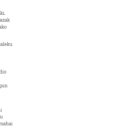
ki,
lazak
ako
kaleku
dio
egun
u
gu
 mahai