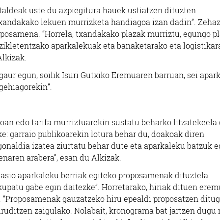
taldeak uste du azpiegitura hauek ustiatzen dituzten
txandakako lekuen murrizketa handiagoa izan dadin”. Zehaz
oposamena. “Horrela, txandakako plazak murriztu, egungo p
izikletentzako aparkalekuak eta banaketarako eta logistikar
Alkizak.
 gaur egun, soilik Isuri Gutxiko Eremuaren barruan, sei apar
 gehiagorekin”.
oan edo tarifa murriztuarekin sustatu beharko litzatekeela 
ke: garraio publikoarekin lotura behar du, doakoak diren
onaldia izatea ziurtatu behar dute eta aparkaleku batzuk 
enaren arabera”, esan du Alkizak.
uasio aparkaleku berriak egiteko proposamenak dituztela
 okupatu gabe egin daitezke”. Horretarako, hiriak dituen erem
o. “Proposamenak gauzatzeko hiru epealdi proposatzen ditu
iruditzen zaigulako. Nolabait, kronograma bat jartzen dugu