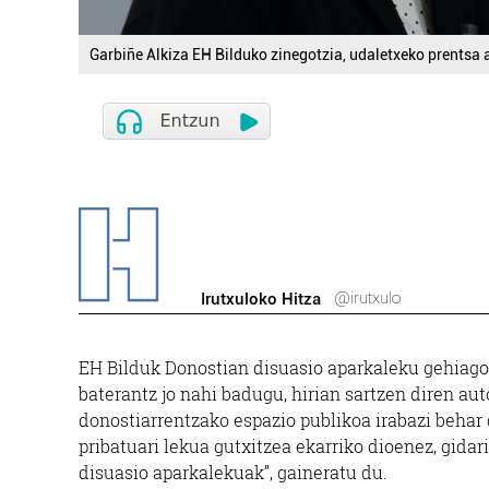
Garbiñe Alkiza EH Bilduko zinegotzia, udaletxeko prentsa 
@irutxulo
Irutxuloko Hitza
EH Bilduk Donostian disuasio aparkaleku gehiago
baterantz jo nahi badugu, hirian sartzen diren au
donostiarrentzako espazio publikoa irabazi behar 
pribatuari lekua gutxitzea ekarriko dioenez, gidar
disuasio aparkalekuak”, gaineratu du.