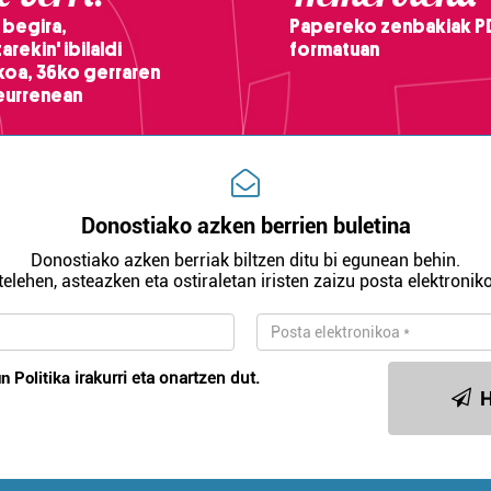
 begira,
Papereko zenbakiak P
arekin' ibilaldi
formatuan
ikoa, 36ko gerraren
teurrenean
Donostiako azken berrien buletina
Donostiako azken berriak biltzen ditu bi egunean behin.
telehen, asteazken eta ostiraletan iristen zaizu posta elektroniko
n Politika
irakurri eta onartzen dut.
H