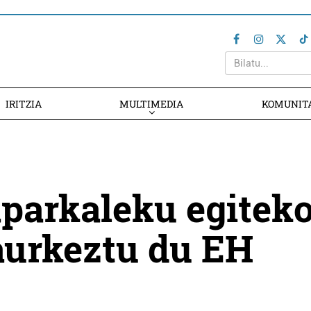
IRITZIA
MULTIMEDIA
KOMUNIT
aparkaleku egitek
urkeztu du EH