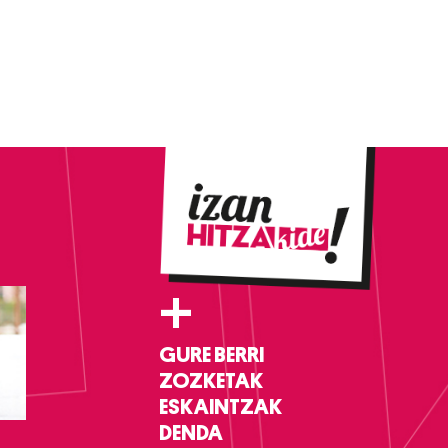
+
GURE BERRI
ZOZKETAK
ESKAINTZAK
DENDA