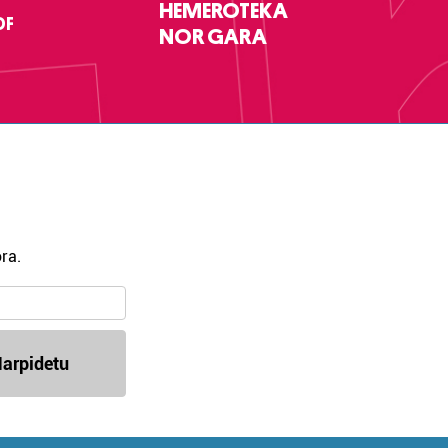
HEMEROTEKA
DF
NOR GARA
ra.
arpidetu