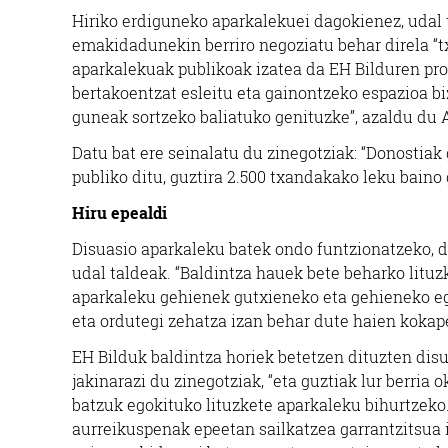
Hiriko erdiguneko aparkalekuei dagokienez, udal 
emakidadunekin berriro negoziatu behar direla “
aparkalekuak publikoak izatea da EH Bilduren pr
bertakoentzat esleitu eta gainontzeko espazioa b
guneak sortzeko baliatuko genituzke”, azaldu du 
Datu bat ere seinalatu du zinegotziak: “Donostiak
publiko ditu, guztira 2.500 txandakako leku baino
Hiru epealdi
Disuasio aparkaleku batek ondo funtzionatzeko, d
udal taldeak. “Baldintza hauek bete beharko lituz
aparkaleku gehienek gutxieneko eta gehieneko eg
eta ordutegi zehatza izan behar dute haien kokap
EH Bilduk baldintza horiek betetzen dituzten dis
jakinarazi du zinegotziak, “eta guztiak lur berria
batzuk egokituko lituzkete aparkaleku bihurtzek
aurreikuspenak epeetan sailkatzea garrantzitsua 