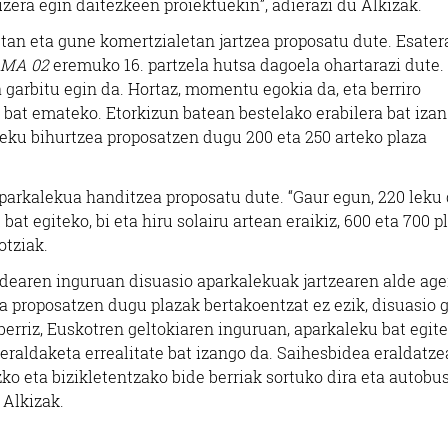
luzera egin daitezkeen proiektuekin”, adierazi du Alkizak.
tan eta gune komertzialetan jartzea proposatu dute. Esater
 MA 02
eremuko 16. partzela hutsa dagoela ohartarazi dute. 
da garbitu egin da. Hortaz, momentu egokia da, eta berriro
a bat emateko. Etorkizun batean bestelako erabilera bat izan
eku bihurtzea proposatzen dugu 200 eta 250 arteko plaza
parkalekua handitzea proposatu dute. “Gaur egun, 220 leku 
t egiteko, bi eta hiru solairu artean eraikiz, 600 eta 700 p
otziak.
pidearen inguruan disuasio aparkalekuak jartzearen alde age
ea proposatzen dugu plazak bertakoentzat ez ezik, disuasio 
berriz, Euskotren geltokiaren inguruan, aparkaleku bat egit
eraldaketa errealitate bat izango da. Saihesbidea eraldatze
ko eta bizikletentzako bide berriak sortuko dira eta autobu
 Alkizak.