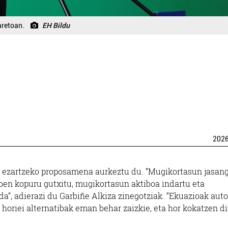
aretoan.
EH Bildu
202
 ezartzeko proposamena aurkeztu du. “Mugikortasun jasang
toen kopuru gutxitu, mugikortasun aktiboa indartu eta
da”, adierazi du Garbiñe Alkiza zinegotziak. “Ekuazioak auto
i horiei alternatibak eman behar zaizkie, eta hor kokatzen d