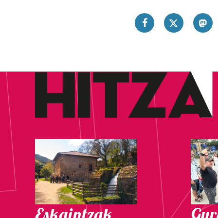
Eskaintzak
Gure