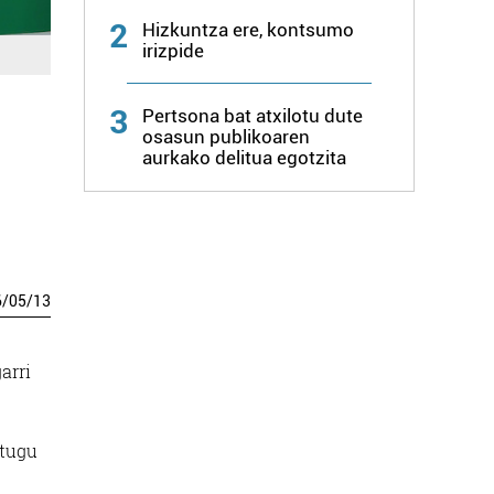
2
Hizkuntza ere, kontsumo
irizpide
3
Pertsona bat atxilotu dute
osasun publikoaren
aurkako delitua egotzita
6
/
05
/
13
arri
itugu