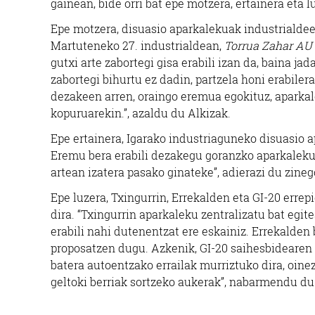
gainean, bide orri bat epe motzera, ertainera eta 
Epe motzera, disuasio aparkalekuak industrialdee
Martuteneko 27. industrialdean,
Torrua Zahar AU
gutxi arte zabortegi gisa erabili izan da, baina ja
zabortegi bihurtu ez dadin, partzela honi erabiler
dezakeen arren, oraingo eremua egokituz, aparkal
kopuruarekin.”, azaldu du Alkizak.
Epe ertainera, Igarako industriaguneko disuasio a
Eremu bera erabili dezakegu goranzko aparkaleku ba
artean izatera pasako ginateke”, adierazi du zineg
Epe luzera, Txingurrin, Errekalden eta GI-20 erre
dira. “Txingurrin aparkaleku zentralizatu bat egit
erabili nahi dutenentzat ere eskainiz. Errekalden 
proposatzen dugu. Azkenik, GI-20 saihesbidearen 
batera autoentzako errailak murriztuko dira, oinez
geltoki berriak sortzeko aukerak”, nabarmendu du