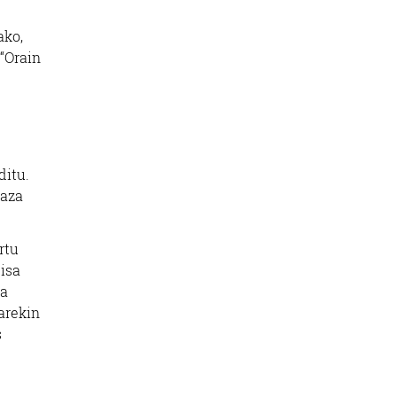
ako,
“Orain
ditu.
laza
rtu
gisa
ea
arekin
s