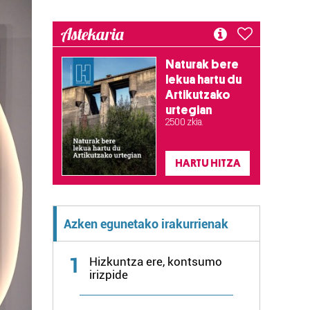
Astekaria
Naturak bere
lekua hartu du
Artikutzako
urtegian
2.500 zkia.
HARTU HITZA
Azken egunetako irakurrienak
1
Hizkuntza ere, kontsumo
irizpide