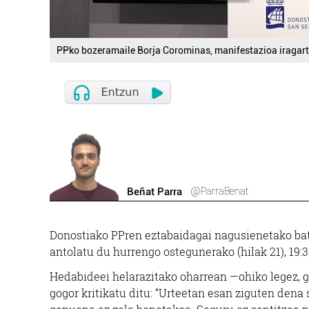
PPko bozeramaile Borja Corominas, manifestazioa iragar
@ParraBenat
Beñat Parra
Donostiako PPren eztabaidagai nagusienetako bat 
antolatu du hurrengo ostegunerako (hilak 21), 19:3
Hedabideei helarazitako oharrean —ohiko legez, 
gogor kritikatu ditu: “Urteetan esan ziguten dena 