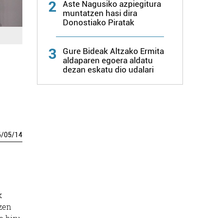
2
Aste Nagusiko azpiegitura
muntatzen hasi dira
Donostiako Piratak
3
Gure Bideak Altzako Ermita
aldaparen egoera aldatu
dezan eskatu dio udalari
6
/
05
/
14
k
tzen