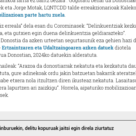
hikoa larria ez balitz bezala”. Gogoratu behar da Donostiak
ek eta Jorge Motak, LQNTCDD talde erreakzionarioak Kaleko
lizazioan parte hartu zuela
.
tiz erreala” dela esan du Corominasek: “Delinkuentziak kezk
a, eta gutxien egin duena delinkuentzia geldiarazteko”.
 Donostia da azken urteetan segurtasunik eza gehien hazi 
e
Ertzaintzaren eta Udaltzaingoaren azken datuek
diotela
rua Donostian, 2024ko datuekin alderatuta.
amaileak: “Arazoa da donostiarrak nekatuta eta kezkatuta da
uta, gure adinekoak ordu jakin batzuetan bakarrik ateratz
abe etxera nola itzultzen diren ikusteaz nekatuta. Lasaita
a lapurtzen ari zaizkigu”. Horrela, aipaturiko mobilizazioa
sek.
nburuekin, delitu kopuruak jaitsi egin direla ziurtatuz