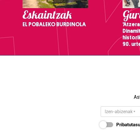
Eskaintzak
Gure
EL POBALEKO BURDINOLA
'Atzera
Dinamit
histor
90. ur
As
Pribatutasu