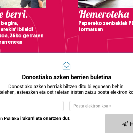
 berri.
Hemeroteka
 begira,
Papereko zenbakiak P
arekin' ibilaldi
formatuan
ikoa, 36ko gerraren
teurrenean
Donostiako azken berrien buletina
Donostiako azken berriak biltzen ditu bi egunean behin.
telehen, asteazken eta ostiraletan iristen zaizu posta elektroniko
n Politika
irakurri eta onartzen dut.
H