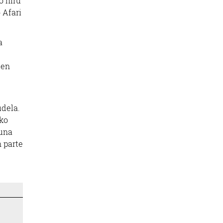
o hiru
 Afari
a
den
udela.
eko
suna
n parte