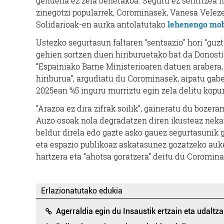
genuena ez zela benetakoa. Seguru ez sentitzea na
zinegotzi popularrek, Corominasek, Vanesa Velez
Solidarioak-en aurka antolatutako
lehenengo mobi
Ustezko segurtasun faltaren “sentsazio” hori “guz
gehien sortzen duen hiriburuetako bat da Donosti
“Espainiako Barne Ministerioaren datuen arabera,
hiriburua”, argudiatu du Corominasek, aipatu gab
2025ean %5 inguru murriztu egin zela delitu kopu
“Arazoa ez dira zifrak soilik”, gaineratu du bozer
Auzo osoak nola degradatzen diren ikusteaz nekat
beldur direla edo gazte asko gauez segurtasunik g
eta espazio publikoaz askatasunez gozatzeko auker
hartzera eta “ahotsa goratzera” deitu du Coromina
Erlazionatutako edukia
Agerraldia egin du Insaustik ertzain eta udaltzai