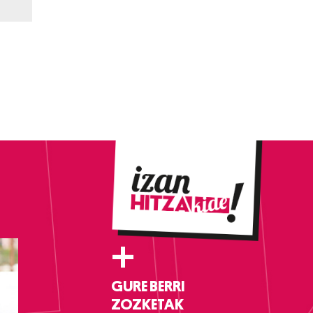
+
GURE BERRI
ZOZKETAK