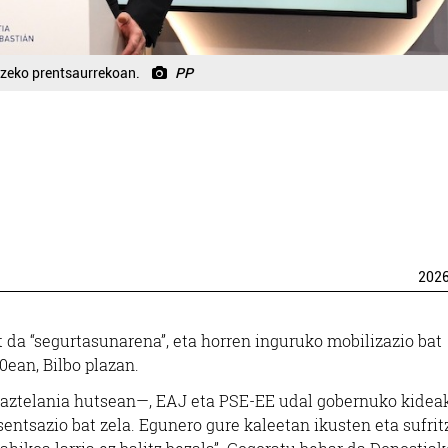
tzeko prentsaurrekoan.
PP
202
da “segurtasunarena”, eta horren inguruko mobilizazio bat
0ean, Bilbo plazan.
gaztelania hutsean—, EAJ eta PSE-EE udal gobernuko kidea
sentsazio bat zela. Egunero gure kaleetan ikusten eta sufri