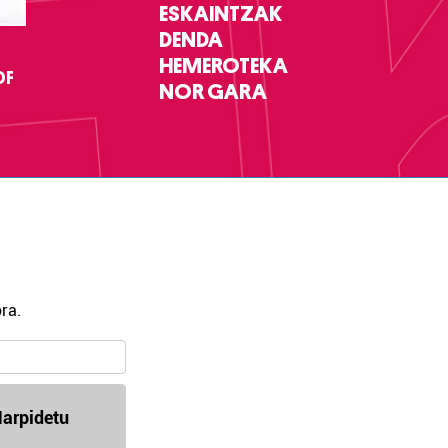
ESKAINTZAK
DENDA
HEMEROTEKA
DF
NOR GARA
ra.
arpidetu