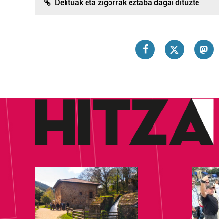
Delituak eta zigorrak eztabaidagai dituzte