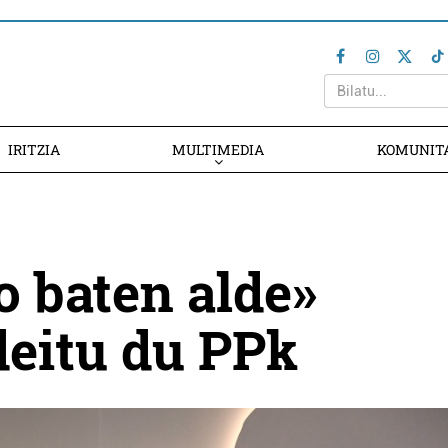
IRITZIA
MULTIMEDIA
KOMUNIT
o baten alde»
deitu du PPk