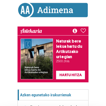
Astekaria
Naturak bere
lekua hartu du
Artikutzako
urtegian
2.500 zkia.
HARTU HITZA
Azken egunetako irakurrienak