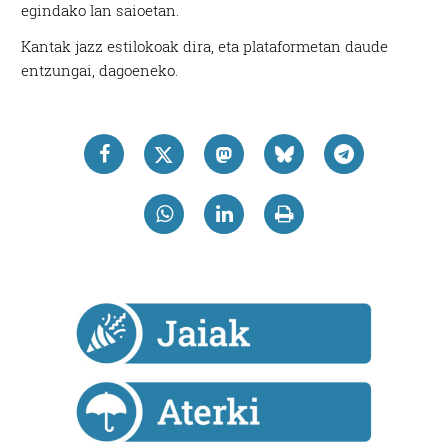
egindako lan saioetan.
Kantak jazz estilokoak dira, eta plataformetan daude
entzungai, dagoeneko.