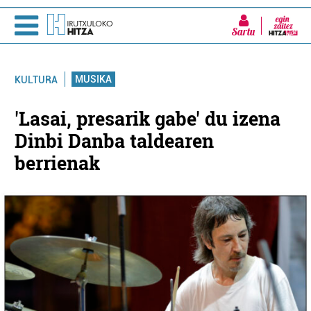
Sartu
MUSIKA
KULTURA
'Lasai, presarik gabe' du izena
Dinbi Danba taldearen
berrienak