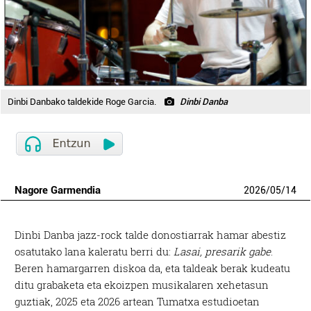
Dinbi Danbako taldekide Roge Garcia.
Dinbi Danba
Nagore Garmendia
2026
/
05
/
14
Dinbi Danba jazz-rock talde donostiarrak hamar abestiz
osatutako lana kaleratu berri du:
Lasai, presarik gabe
.
Beren hamargarren diskoa da, eta taldeak berak kudeatu
ditu grabaketa eta ekoizpen musikalaren xehetasun
guztiak, 2025 eta 2026 artean Tumatxa estudioetan