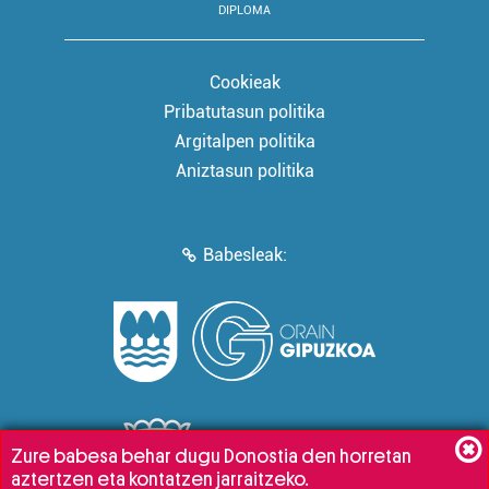
DIPLOMA
Cookieak
Pribatutasun politika
Argitalpen politika
Aniztasun politika
Babesleak:
Zure babesa behar dugu Donostia den horretan
aztertzen eta kontatzen jarraitzeko.