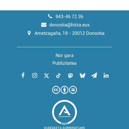
943-46 72 36
donostia@hitza.eus
Ametzagaña, 19 - 20012 Donostia
Nor gara
Publizitatea
KUDEAKETA AURRERATUARI