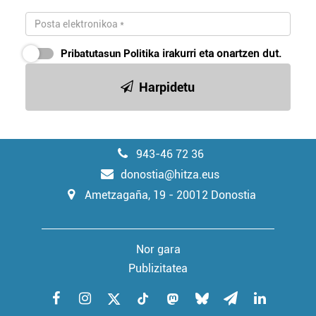
Pribatutasun Politika
irakurri eta onartzen dut.
Harpidetu
943-46 72 36
donostia@hitza.eus
Ametzagaña, 19 - 20012 Donostia
Nor gara
Publizitatea