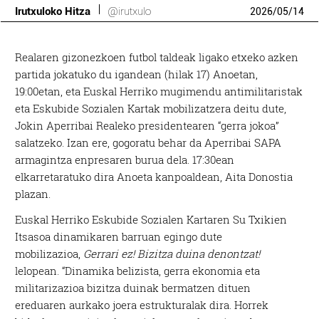
Irutxuloko Hitza
@irutxulo
2026
/
05
/
14
Realaren gizonezkoen futbol taldeak ligako etxeko azken
partida jokatuko du igandean (hilak 17) Anoetan,
19:00etan, eta Euskal Herriko mugimendu antimilitaristak
eta Eskubide Sozialen Kartak mobilizatzera deitu dute,
Jokin Aperribai Realeko presidentearen “gerra jokoa”
salatzeko. Izan ere, gogoratu behar da Aperribai SAPA
armagintza enpresaren burua dela. 17:30ean
elkarretaratuko dira Anoeta kanpoaldean, Aita Donostia
plazan.
Euskal Herriko Eskubide Sozialen Kartaren Su Txikien
Itsasoa dinamikaren barruan egingo dute
mobilizazioa,
Gerrari ez! Bizitza duina denontzat!
lelopean. “Dinamika belizista, gerra ekonomia eta
militarizazioa bizitza duinak bermatzen dituen
ereduaren aurkako joera estrukturalak dira. Horrek