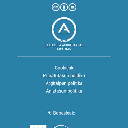
KUDEAKETA AURRERATUARI
DIPLOMA
Cookieak
Pribatutasun politika
Argitalpen politika
Aniztasun politika
Babesleak: