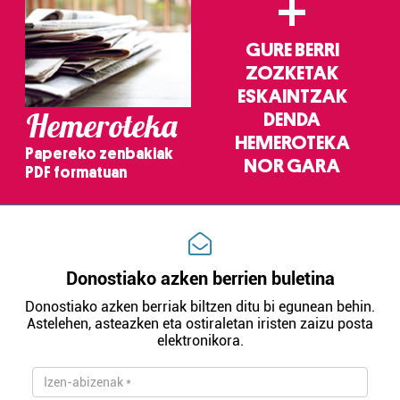
+
GURE BERRI
ZOZKETAK
ESKAINTZAK
Hemeroteka
DENDA
HEMEROTEKA
Papereko zenbakiak
NOR GARA
PDF formatuan
Donostiako azken berrien buletina
Donostiako azken berriak biltzen ditu bi egunean behin.
Astelehen, asteazken eta ostiraletan iristen zaizu posta
elektronikora.