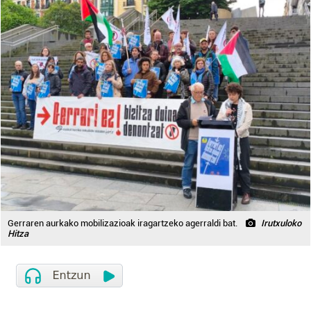
Gerraren aurkako mobilizazioak iragartzeko agerraldi bat.
Irutxuloko
Hitza