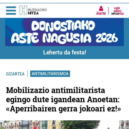
Sartu
Lehertu da festa!
ANTIMILITARISMOA
GIZARTEA
Mobilizazio antimilitarista
egingo dute igandean Anoetan:
«Aperribairen gerra jokoari ez!»