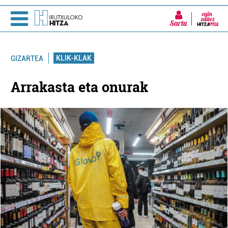
Sartu
KLIK-KLAK
GIZARTEA
Arrakasta eta onurak