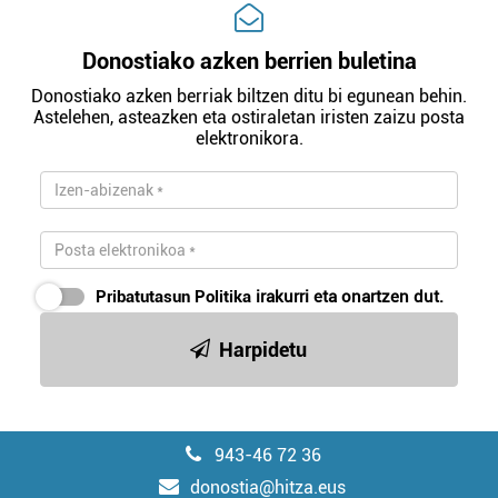
Donostiako azken berrien buletina
Donostiako azken berriak biltzen ditu bi egunean behin.
Astelehen, asteazken eta ostiraletan iristen zaizu posta
elektronikora.
Pribatutasun Politika
irakurri eta onartzen dut.
Harpidetu
943-46 72 36
donostia@hitza.eus