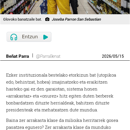
Glovoko banatzaile bat.
Joseba Parron San Sebastian
Beñat Parra
@ParraBenat
2026
/
05
/
15
E
zker instituzionala bestelako etorkizun bat (utopikoa
edo, behintzat, hobea) imajinatzeko eta eraikitzen
hasteko gai ez den garaiotan, sistema honen
«arrakastaz» eta «onurez» hitz egiten duten berberek
bonbardatzen dituzte herrialdeak, bahitzen dituzte
presidenteak eta mehatxatzen dute mundua.
Baina zer arrakasta klase da milioika herritarrek gosea
pasatzea egunero? Zer arrakasta klase da munduko