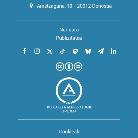
Ametzagaña, 19 - 20012 Donostia
Nor gara
Publizitatea
KUDEAKETA AURRERATUARI
DIPLOMA
Cookieak