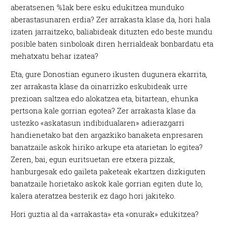
aberatsenen %1ak bere esku edukitzea munduko
aberastasunaren erdia? Zer arrakasta klase da, hori hala
izaten jarraitzeko, baliabideak dituzten edo beste mundu
posible baten sinboloak diren herrialdeak bonbardatu eta
mehatxatu behar izatea?
Eta, gure Donostian egunero ikusten dugunera ekarrita,
zer arrakasta klase da oinarrizko eskubideak urre
prezioan saltzea edo alokatzea eta, bitartean, ehunka
pertsona kale gorrian egotea? Zer arrakasta klase da
ustezko «askatasun indibidualaren» adierazgarri
handienetako bat den argazkiko banaketa enpresaren
banatzaile askok hiriko arkupe eta atarietan lo egitea?
Zeren, bai, egun euritsuetan ere etxera pizzak,
hanburgesak edo gaileta paketeak ekartzen dizkiguten
banatzaile horietako askok kale gorrian egiten dute lo,
kalera ateratzea besterik ez dago hori jakiteko.
Hori guztia al da «arrakasta» eta «onurak» edukitzea?