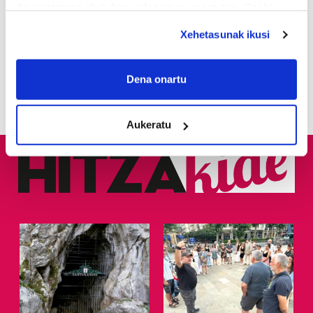
2
Hizkuntza ere, kontsumo
deuseztatzen ahal duzu edozein momentutan, Cookie
irizpide
deklaraziotik edo Privacy triggerean klikatuz.
Xehetasunak ikusi
3
If you allow, we would also like to:
Pertsona bat atxilotu dute
osasun publikoaren
Collect information about your geographical
Dena onartu
aurkako delitua egotzita
location which can be accurate to within several
meters
Aukeratu
Identify your device by actively scanning it for
specific characteristics (fingerprinting)
Find out more about how your personal data is processed
and set your preferences in the
details section
.
Guk eta gure bazkideek zure datu pertsonalak
prozesatzen ditugu, zure IP zenbakia, besteak beste,
teknologia erabiliz, cookieak adibidez, iragarki eta eduki
pertsonalizatuak eskaintzeko, iragarkiak eta edukia
neurtzeko, jendeari buruzko informazioa biltzeko eta
produktuak garatzeko. Zure datuak nork eta zertarako