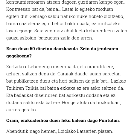
kontsumismoaren atzean dagoen guztiaren kanpo egon.
Kontraesan bat da, baina… Lasai lo egiteko moduan
egiten dut. Gehiago saldu nahiko nuke hobeto bizitzeko,
baina gazteleraz egin behar baldin bada, ez nintzateke
lasai egongo. Saiatzen naiz ahalik eta koherenteen izaten
gauza askotan, batzuetan zaila den arren.
Esan duzu 50 diseinu dauzkazula. Zein da jendearen
gogokoena?
Zortzikoa
. Lehenengo diseinua da, eta oraindik ere,
gehien saltzen dena da. Garaiak daude; agian sareetan
bat publikatzen duzu eta hori saltzen da pila bat… Lazkao
Txikiren
Txikia bai baina exkaxa ez
ere asko saltzen da.
Eta badaukat diseinuren bat aurkeztu dudana eta ez
dudana saldu ezta bat ere. Hor geratuko da hozkailuan,
aurreragorako.
Orain, erakusleihoa duen leku batean dago Puntutan.
Abendutik nago hemen, Loiolako Latsarien plazan.