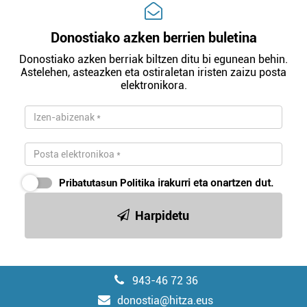
Donostiako azken berrien buletina
Donostiako azken berriak biltzen ditu bi egunean behin.
Astelehen, asteazken eta ostiraletan iristen zaizu posta
elektronikora.
Pribatutasun Politika
irakurri eta onartzen dut.
Harpidetu
943-46 72 36
donostia@hitza.eus