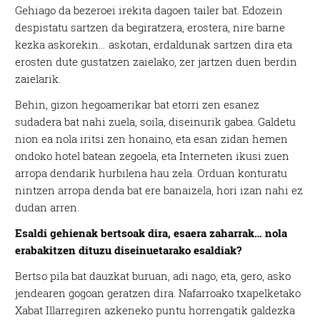
Gehiago da bezeroei irekita dagoen tailer bat. Edozein
despistatu sartzen da begiratzera, erostera, nire barne
kezka askorekin… askotan, erdaldunak sartzen dira eta
erosten dute gustatzen zaielako, zer jartzen duen berdin
zaielarik.
Behin, gizon hegoamerikar bat etorri zen esanez
sudadera bat nahi zuela, soila, diseinurik gabea. Galdetu
nion ea nola iritsi zen honaino, eta esan zidan hemen
ondoko hotel batean zegoela, eta Interneten ikusi zuen
arropa dendarik hurbilena hau zela. Orduan konturatu
nintzen arropa denda bat ere banaizela, hori izan nahi ez
dudan arren.
Esaldi gehienak bertsoak dira, esaera zaharrak… nola
erabakitzen dituzu diseinuetarako esaldiak?
Bertso pila bat dauzkat buruan, adi nago, eta, gero, asko
jendearen gogoan geratzen dira. Nafarroako txapelketako
Xabat Illarregiren azkeneko puntu horrengatik galdezka