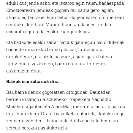
eduki dut jende asko, eta itxaron egin nuen, badaezpada.
Emozioarekin jendeak gogoan du, baina gero, agian,
ahaztu egiten zaie. Egin behar da jendearen oroimenean
geratuko den hori. Mundu honetan dabilen jendea
gogoratu egiten da esaldi esanguratsuez.
Eta badaude esaldi zahar batzuk gaur egun balio dutenak,
badaude umorezko bertso pila bat, funtzionatu
dezaketenak, eta beste batzuek, agian, garai batean
funtzionatu zezaketen, baina orain ez. Intuizioz
aukeratzen ditut.
Batzuk oso zaharrak dira…
Bai, baina denok gogoratzen ditugunak. Daukadan
berriena izango da azkeneko Txapelketa Nagusiko
Maialen Lujanbio eta Alaia Martinena, eta lau urte pasatu
dira, honezkero. Orain txapelketa datorrela, ikusiko dugu
zer gertatzen den… baina uste dut txapelketa honetan
zerbait berezia pasatuko dela.