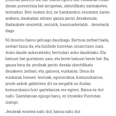
dezan presentzia bat arropetan, identifikatu zaitzaketen
testuekin. Beti esaten dut, ze hankarekin esnatzen zaren
arabera, daukadan edozer gauza jantzi dezakezula.
Badaukate umoretik, seriotik, hausnarketatik… denetarik
dago.
50 diseinu baino gehiago dauzkagu. Bertsoa zerbait bada,
zerbait bizia da, eta bizibide horretan oinarritzen naiz.
Asko daude aukeratzeko, bertsolari asko daudelako. Eta
batzuei bat gustatzen zaie, eta beste batzuei beste bat. Ba,
gauza bera da: jendeak jantzi dezala identifikatu
dezakeen zerbait, eta, gainera, euskaraz. Dena da
euskaraz hemen: testuak, egunerokoa, komunikazioa…
jende askok galdetzen dit ea zergatik ez dudan
komunikazio hori gaztelaniaz ere egiten. Baina ez dut
nahi. Gaztelaniaz egingo banu, ez litzateke Puntutan
izango.
Jendeak erostea nahi dut, baina nahi dut