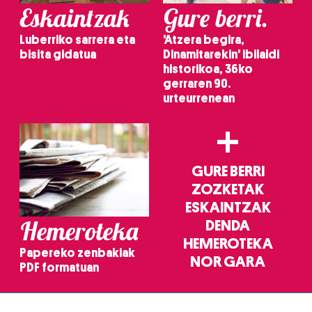
Eskaintzak
Gure berri.
Luberriko sarrera eta
'Atzera begira,
bisita gidatua
Dinamitarekin' ibilaldi
historikoa, 36ko
gerraren 90.
urteurrenean
+
GURE BERRI
ZOZKETAK
ESKAINTZAK
Hemeroteka
DENDA
HEMEROTEKA
Papereko zenbakiak
NOR GARA
PDF formatuan