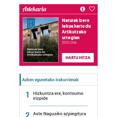
Astekaria
Naturak bere
lekua hartu du
Artikutzako
urtegian
2.500 zkia.
HARTU HITZA
Azken egunetako irakurrienak
1
Hizkuntza ere, kontsumo
irizpide
2
Aste Nagusiko azpiegitura