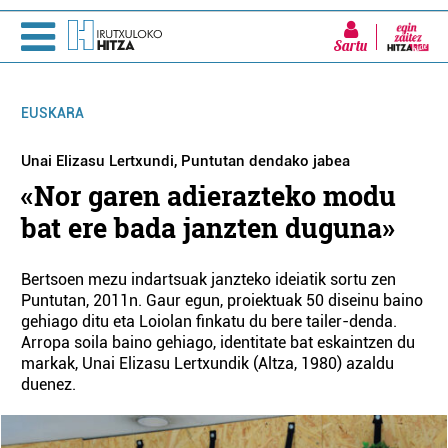
Sartu
EUSKARA
Unai Elizasu Lertxundi, Puntutan dendako jabea
«Nor garen adierazteko modu
bat ere bada janzten duguna»
Bertsoen mezu indartsuak janzteko ideiatik sortu zen
Puntutan, 2011n. Gaur egun, proiektuak 50 diseinu baino
gehiago ditu eta Loiolan finkatu du bere tailer-denda.
Arropa soila baino gehiago, identitate bat eskaintzen du
markak, Unai Elizasu Lertxundik (Altza, 1980) azaldu
duenez.