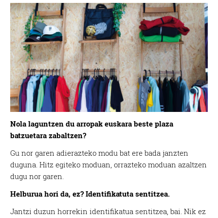
Nola laguntzen du arropak euskara beste plaza
batzuetara zabaltzen?
Gu nor garen adierazteko modu bat ere bada janzten
duguna. Hitz egiteko moduan, orrazteko moduan azaltzen
dugu nor garen.
Helburua hori da, ez? Identifikatuta sentitzea.
Jantzi duzun horrekin identifikatua sentitzea, bai. Nik ez