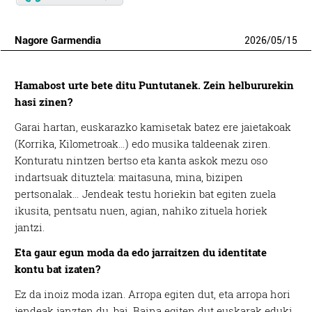
Nagore Garmendia
2026
/
05
/
15
Hamabost urte bete ditu Puntutanek. Zein helbururekin
hasi zinen?
Garai hartan, euskarazko kamisetak batez ere jaietakoak
(Korrika, Kilometroak…) edo musika taldeenak ziren.
Konturatu nintzen bertso eta kanta askok mezu oso
indartsuak dituztela: maitasuna, mina, bizipen
pertsonalak… Jendeak testu horiekin bat egiten zuela
ikusita, pentsatu nuen, agian, nahiko zituela horiek
jantzi.
Eta gaur egun moda da edo jarraitzen du identitate
kontu bat izaten?
Ez da inoiz moda izan. Arropa egiten dut, eta arropa hori
jendeak janzten du, bai. Baina egiten dut euskarak eduki