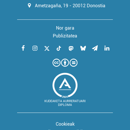
Ametzagaña, 19 - 20012 Donostia
Nor gara
Publizitatea
KUDEAKETA AURRERATUARI
DIPLOMA
Cookieak