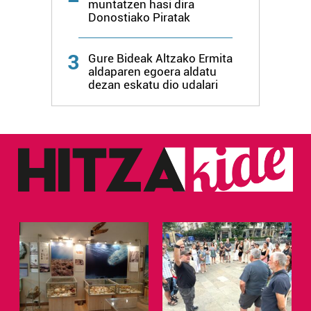
muntatzen hasi dira
Donostiako Piratak
3
Gure Bideak Altzako Ermita
aldaparen egoera aldatu
dezan eskatu dio udalari