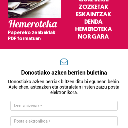
ZOZKETAK
ESKAINTZAK
Hemeroteka
DENDA
HEMEROTEKA
Papereko zenbakiak
NOR GARA
PDF formatuan
Donostiako azken berrien buletina
Donostiako azken berriak biltzen ditu bi egunean behin.
Astelehen, asteazken eta ostiraletan iristen zaizu posta
elektronikora.