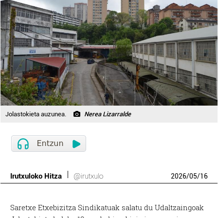
Jolastokieta auzunea.
Nerea Lizarralde
Irutxuloko Hitza
@irutxulo
2026
/
05
/
16
Saretxe Etxebizitza Sindikatuak salatu du Udaltzaingoak