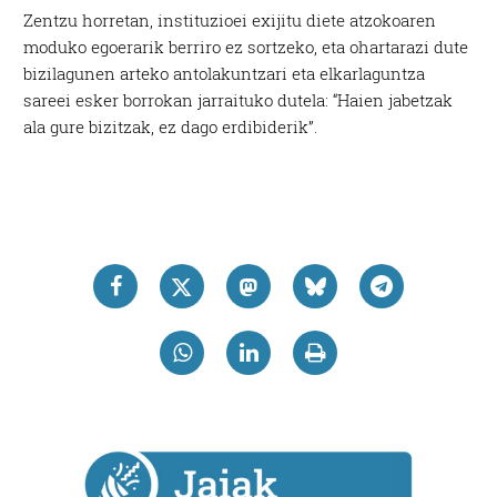
Zentzu horretan, instituzioei exijitu diete atzokoaren
moduko egoerarik berriro ez sortzeko, eta ohartarazi dute
bizilagunen arteko antolakuntzari eta elkarlaguntza
sareei esker borrokan jarraituko dutela: “Haien jabetzak
ala gure bizitzak, ez dago erdibiderik”.