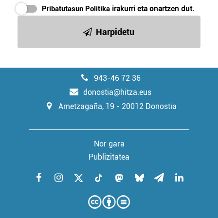
Pribatutasun Politika
irakurri eta onartzen dut.
Harpidetu
943-46 72 36
donostia@hitza.eus
Ametzagaña, 19 - 20012 Donostia
Nor gara
Publizitatea