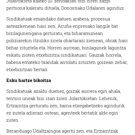
Jolastokieta kaleko 10. zenbakian bizi ziren zazpi
pertsona kaleratu dituela, Donostiako Udalaren aginduz.
Sindikatuak emandako datuen arabera, prozesua
asteazkenean hasi zen, Acuña enpresako langile bat
bizilagunengana gerturatu, eta biharamunean
poliziarekin itzuliko zirela ohartarazi zienean, obrak hasi
behar zituztela eta. Horren aurrean, bizilagunek laguntza
eskatu zioten etxebizitza sindikatuari. Gauzak horrela,
babesa emateko txandak antolatu zituzten goizean zehar,
etxebizitzan bertan.
Esku hartze bikoitza
Sindikatuak azaldu duenez, goizak aurrera egin ahala,
tentsio uneak bizi izan ziren Jolastokietan. Lehenik,
Ertzaintza gerturatu zen, baina etxegabetzeko agindurik
ez zutela adierazi ostean, agenteek bertatik alde egin
zuten.
Beranduago Udaltzaingoa agertu zen, eta Ertzaintzak