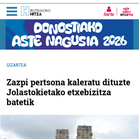
Sartu
GIZARTEA
Zazpi pertsona kaleratu dituzte
Jolastokietako etxebizitza
batetik