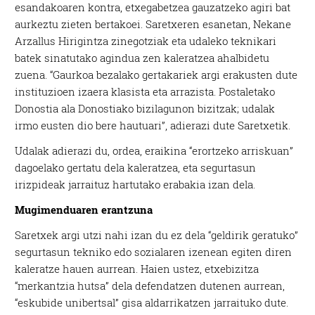
esandakoaren kontra, etxegabetzea gauzatzeko agiri bat
aurkeztu zieten bertakoei. Saretxeren esanetan, Nekane
Arzallus Hirigintza zinegotziak eta udaleko teknikari
batek sinatutako agindua zen kaleratzea ahalbidetu
zuena. “Gaurkoa bezalako gertakariek argi erakusten dute
instituzioen izaera klasista eta arrazista. Postaletako
Donostia ala Donostiako bizilagunon bizitzak; udalak
irmo eusten dio bere hautuari”, adierazi dute Saretxetik.
Udalak adierazi du, ordea, eraikina “erortzeko arriskuan”
dagoelako gertatu dela kaleratzea, eta segurtasun
irizpideak jarraituz hartutako erabakia izan dela.
Mugimenduaren erantzuna
Saretxek argi utzi nahi izan du ez dela “geldirik geratuko”
segurtasun tekniko edo sozialaren izenean egiten diren
kaleratze hauen aurrean. Haien ustez, etxebizitza
“merkantzia hutsa” dela defendatzen dutenen aurrean,
“eskubide unibertsal” gisa aldarrikatzen jarraituko dute.