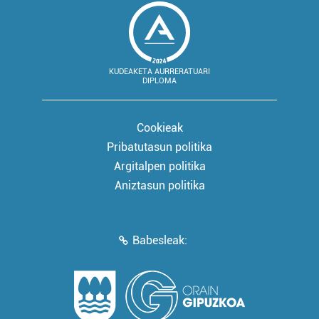
KUDEAKETA AURRERATUARI
DIPLOMA
Cookieak
Pribatutasun politika
Argitalpen politika
Aniztasun politika
Babesleak: