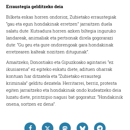
Erraustegia gelditzeko deia
Bilketa eskas horren ondorioz, Zubietako erraustegiak
“gau eta egun hondakinak erretzen” jarraitzen duela
salatu dute. Kutsadura horren azken biltegia inguruko
landareak, animaliak eta pertsonak direla gogorarazi
dute: “Gu geu eta gure ondorengoak gara hondakinak
erretzearen kalteak nozitzen ditugunak”.
Amaitzeko, Donostiako eta Gipuzkoako agintariei “ez
ikusiarena” ez egiteko eskatu diete, adituen oharrak
kontuan har ditzatela eta “Zubietako erraustegi
kriminala” gelditu dezatela. Herritarrei, berriz, protesta
egiten jarraitzeko eta hondakinak ondo kudeatzeko deia
luzatu diete, printzipio nagusi bat gogoratuz: “Hondakinik
onena, sortzen ez dena”.