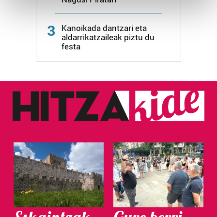
and set your preferences in the
details section
.
3
Kanoikada dantzari eta
Guk eta gure bazkideek zure datu pertsonalak
aldarrikatzaileak piztu du
prozesatzen ditugu, zure IP zenbakia, besteak beste,
festa
teknologia erabiliz, cookieak adibidez, iragarki eta eduki
pertsonalizatuak eskaintzeko, iragarkiak eta edukia
neurtzeko, jendeari buruzko informazioa biltzeko eta
produktuak garatzeko. Zure datuak nork eta zertarako
erabiltzen dituen hauta dezakezu.
Bazkide batzuek ez dizute baimenik eskatzen, eta beren
interes komertzial legitimoetan babesten dira. Ikusi gure
bazkideen zerrenda, beren ustez zein helburutarako
duten interes legitimoa eta horren aurka nola egin
dezakezun ikusteko.
Lortu zure datu pertsonalak prozesatzeko moduari
buruzko informazio gehiago eta ezarri zure lehentasunak