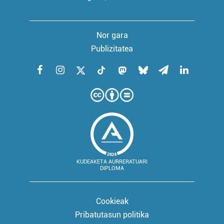
Nor gara
Publizitatea
KUDEAKETA AURRERATUARI
DIPLOMA
Cookieak
Pribatutasun politika