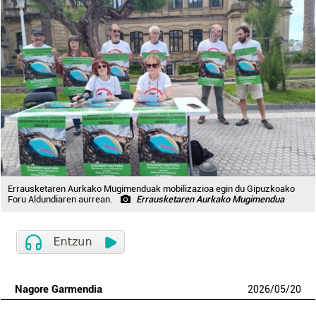
Errausketaren Aurkako Mugimenduak mobilizazioa egin du Gipuzkoako
Foru Aldundiaren aurrean.
Errausketaren Aurkako Mugimendua
Nagore Garmendia
2026
/
05
/
20