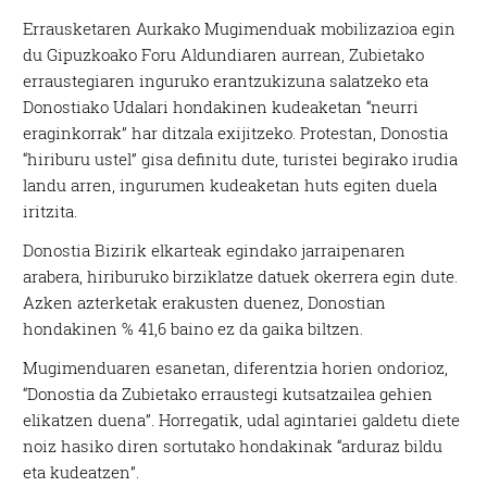
Errausketaren Aurkako Mugimenduak mobilizazioa egin
du Gipuzkoako Foru Aldundiaren aurrean, Zubietako
erraustegiaren inguruko erantzukizuna salatzeko eta
Donostiako Udalari hondakinen kudeaketan “neurri
eraginkorrak” har ditzala exijitzeko. Protestan, Donostia
“hiriburu ustel” gisa definitu dute, turistei begirako irudia
landu arren, ingurumen kudeaketan huts egiten duela
iritzita.
Donostia Bizirik elkarteak egindako jarraipenaren
arabera, hiriburuko birziklatze datuek okerrera egin dute.
Azken azterketak erakusten duenez, Donostian
hondakinen % 41,6 baino ez da gaika biltzen.
Mugimenduaren esanetan, diferentzia horien ondorioz,
“Donostia da Zubietako erraustegi kutsatzailea gehien
elikatzen duena”. Horregatik, udal agintariei galdetu diete
noiz hasiko diren sortutako hondakinak “arduraz bildu
eta kudeatzen”.