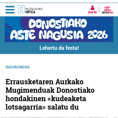
Sartu
Lehertu da festa!
INGURUMENA
Errausketaren Aurkako
Mugimenduak Donostiako
hondakinen «kudeaketa
lotsagarria» salatu du