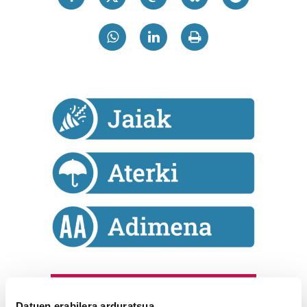
Astekaria
Datuen erabilera arduratsua