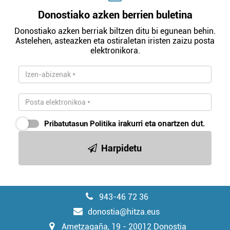
Donostiako azken berrien buletina
Donostiako azken berriak biltzen ditu bi egunean behin.
Astelehen, asteazken eta ostiraletan iristen zaizu posta
elektronikora.
Pribatutasun Politika
irakurri eta onartzen dut.
Harpidetu
943-46 72 36
donostia@hitza.eus
Ametzagaña, 19 - 20012 Donostia