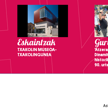
Eskaintzak
Gure
TXAKOLIN MUSEOA-
'Atzera
TXAKOLINGUNEA
Dinamit
histor
90. ur
As