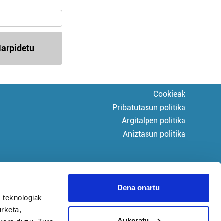
arpidetu
Cookieak
Pribatutasun politika
Argitalpen politika
Aniztasun politika
Dena onartu
 teknologiak
urketa,
Aukeratu