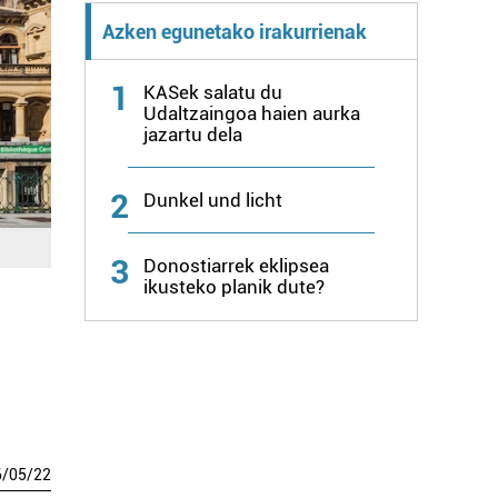
Azken egunetako irakurrienak
1
KASek salatu du
Udaltzaingoa haien aurka
jazartu dela
2
Dunkel und licht
3
Donostiarrek eklipsea
ikusteko planik dute?
6
/
05
/
22