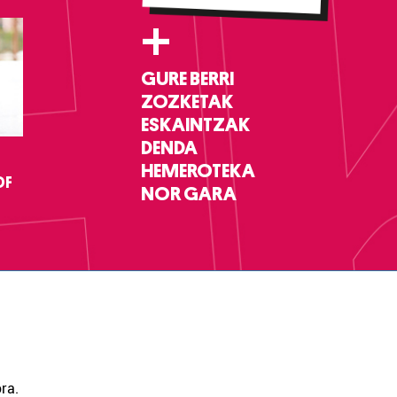
+
GURE BERRI
ZOZKETAK
ESKAINTZAK
DENDA
HEMEROTEKA
DF
NOR GARA
ra.