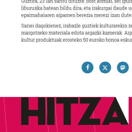
Guztira, 23 lan saritu dituzte: bost komiki, sei ipu
liburuxka batean bildu dira, eta irakurgai daude 
epaimahaiaren aipamen berezia merezi izan duten
Sariei dagokienez, irabazle guztiek kulturarekin 
margotzeko materiala edota argazki kamerak. Aipa
kultur produktuak erosteko 50 euroko bonoa eskur