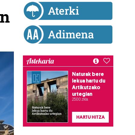
en
Astekaria
Naturak bere
lekua hartu du
Artikutzako
urtegian
2.500 zkia.
HARTU HITZA