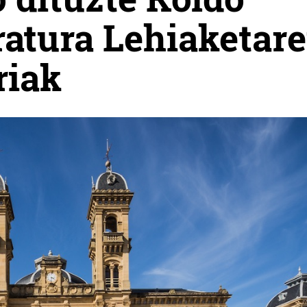
ratura Lehiaketar
riak