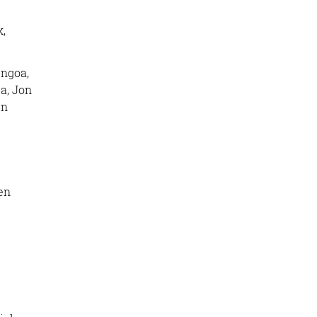
k,
engoa,
la, Jon
en
en