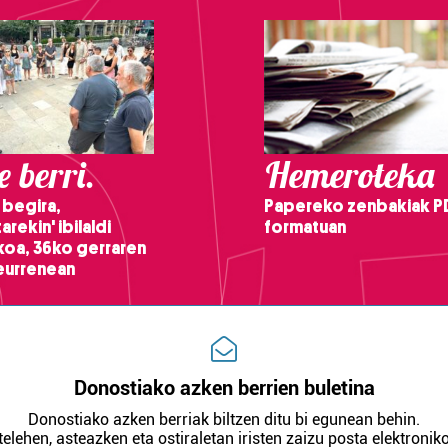
 berri.
Hemeroteka
 begira,
Papereko zenbakiak P
arekin' ibilaldi
formatuan
ikoa, 36ko gerraren
teurrenean
Donostiako azken berrien buletina
Donostiako azken berriak biltzen ditu bi egunean behin.
telehen, asteazken eta ostiraletan iristen zaizu posta elektroniko