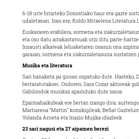
6-18 urte bitarteko Donostiako haur eta gazte sor
udaletxean. Izan ere, Koldo Mitxelena Literatura 
Euskararen erabilera, sormena eta irakurzaletasu
eta oso datu arrakastatsuak utzi ditu parte-hartze
Insausti alkateak lehiaketaren osasun ona azpimar
garaian, sormena eta irakurzaletasuna sustatzen ja
Musika eta literatura
Sari banaketa jai giroan ospatuko dute. Hasteko, 
bertaratutakoei. Ondoren, Sara Cozar aktoreak gid
Gabilondok musikaz apainduko dute saioa.
Epaimahaikideak ere bertan izango dira; aurtengo 
Martiarena “Mattin” komikigileak, Beñat Gaztelum
Yolanda Arrieta eta Inazio Mujika idazleek.
23 sari nagusi eta 27 aipamen berezi