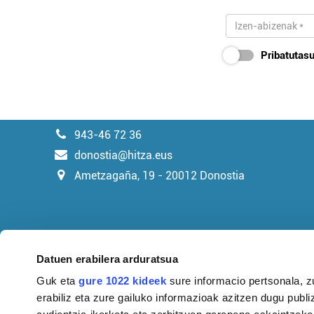
Pribatutasu
943-46 72 36
donostia@hitza.eus
Ametzagaña, 19 - 20012 Donostia
Datuen erabilera arduratsua
Guk eta
gure 1022 kideek
sure informacio pertsonala, z
erabiliz eta zure gailuko informazioak azitzen dugu publiz