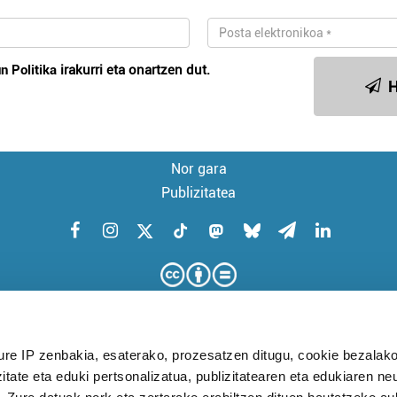
n Politika
irakurri eta onartzen dut.
H
Nor gara
Publizitatea
ure IP zenbakia, esaterako, prozesatzen ditugu, cookie bezalako
itate eta eduki pertsonalizatua, publizitatearen eta edukiaren ne
KUDEAKETA AURRERATUARI