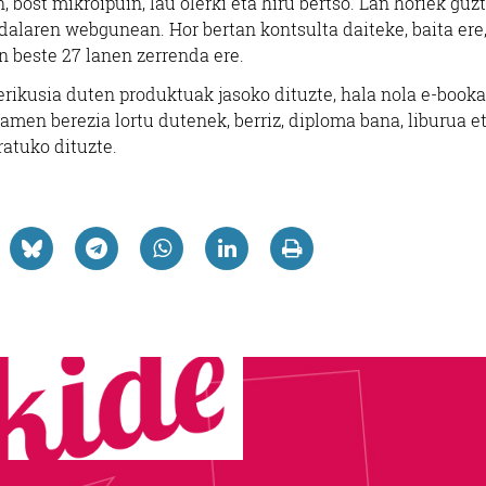
in, bost mikroipuin, lau olerki eta hiru bertso. Lan horiek guz
udalaren webgunean. Hor bertan kontsulta daiteke, baita ere
 beste 27 lanen zerrenda ere.
zerikusia duten produktuak jasoko dituzte, hala nola e-booka
men berezia lortu dutenek, berriz, diploma bana, liburua e
atuko dituzte.