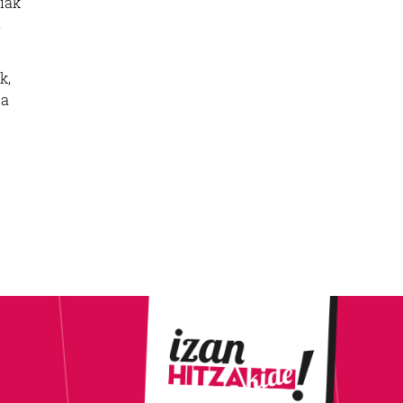
tiak
,
k,
ta