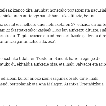
tzaileak izango dira larunbat honetako protagonista nagusia
Lehiaketaren aurtengo sariak banatuko dituzte, bertan.
na sustatzea helburu duen lehiaketaren 37. edizioa da aurt
an: 22 ikastetxetako ikasleek 1.058 lan aurkeztu dituzte. Ha
ratu du: “Digitalizazioa eta adimen artifiziala gailendu dir
rraitzea garrantzitsua da, oso”.
Donostiako Udalaren Txistulari Bandak harrera egingo die
atuko du ekitaldia aurkezle gisa, eta Iñaki Salvador eta Mir
edizioan, kultur arloko izen ezagunek osatu dute: Iñaki
endi bertsolariak eta Ana Malagon, Arantxa Urretabizkaia,