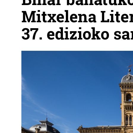
Mitxelena Lite
37. edizioko sa