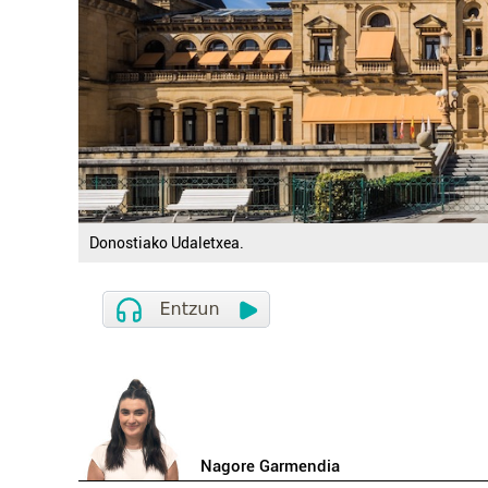
Donostiako Udaletxea.
Nagore Garmendia