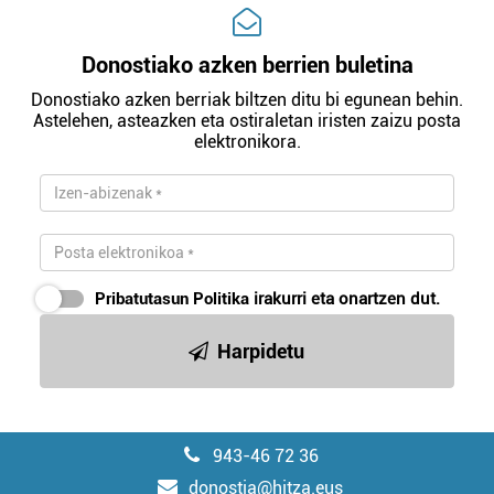
Donostiako azken berrien buletina
Donostiako azken berriak biltzen ditu bi egunean behin.
Astelehen, asteazken eta ostiraletan iristen zaizu posta
elektronikora.
Pribatutasun Politika
irakurri eta onartzen dut.
Harpidetu
943-46 72 36
donostia@hitza.eus