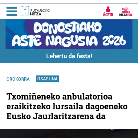
Sartu
Lehertu da festa!
OSASUNA
OROKORRA
Txomiñeneko anbulatorioa
eraikitzeko lursaila dagoeneko
Eusko Jaurlaritzarena da