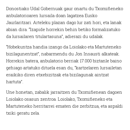
Donostiako Udal Gobernuak gaur onartu du Txomiñeneko
anbulatorioaren lursaila doan lagatzea Eusko
Jaurlaritzari. Arteleku plazan dago lur zati hori, eta lanak
abian dira. “Izapide horrekin behin betiko formalizatuko
da lursailaren titulartasuna”, adierazi du udalak.
“Hobekuntza handia izango da Loiolako eta Martuteneko
bizilagunentzat”, nabarmendu du Jon Insausti alkateak.
Horrekin batera, anbulatorio berriak 17.000 biztanle baino
gehiago artatuko dituela esan du, “kartzelaren lursailetan
eraikiko diren etxebizitzak eta bizilagunak aintzat
hartuta”.
Une honetan, zabalik jarraitzen du Txomiñenean dagoen
Loiolako osasun zentroa. Loiolako, Txomiñeneko eta
Martuteneko herritarrei ematen die zerbitzua, eta aspaldi
txiki geratu zela.