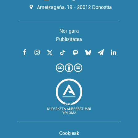
Ametzagaña, 19 - 20012 Donostia
Nor gara
Publizitatea
KUDEAKETA AURRERATUARI
DIPLOMA
Cookieak