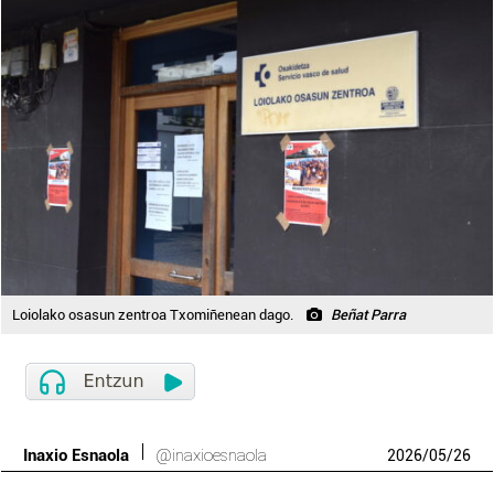
Loiolako osasun zentroa Txomiñenean dago.
Beñat Parra
Inaxio Esnaola
@inaxioesnaola
2026
/
05
/
26