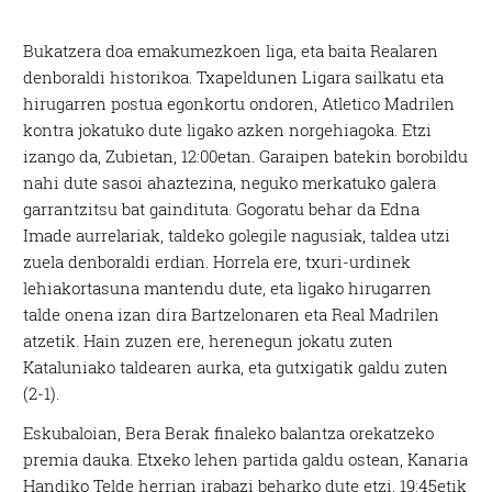
Bukatzera doa emakumezkoen liga, eta baita Realaren
denboraldi historikoa. Txapeldunen Ligara sailkatu eta
hirugarren postua egonkortu ondoren, Atletico Madrilen
kontra jokatuko dute ligako azken norgehiagoka. Etzi
izango da, Zubietan, 12:00etan. Garaipen batekin borobildu
nahi dute sasoi ahaztezina, neguko merkatuko galera
garrantzitsu bat gaindituta. Gogoratu behar da Edna
Imade aurrelariak, taldeko golegile nagusiak, taldea utzi
zuela denboraldi erdian. Horrela ere, txuri-urdinek
lehiakortasuna mantendu dute, eta ligako hirugarren
talde onena izan dira Bartzelonaren eta Real Madrilen
atzetik. Hain zuzen ere, herenegun jokatu zuten
Kataluniako taldearen aurka, eta gutxigatik galdu zuten
(2-1).
Eskubaloian, Bera Berak finaleko balantza orekatzeko
premia dauka. Etxeko lehen partida galdu ostean, Kanaria
Handiko Telde herrian irabazi beharko dute etzi, 19:45etik