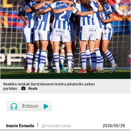
Realeko neskak Bartzelonaren kontra jokaturiko azken
partidan.
Reala
Inaxio Esnaola
@inaxioesnaola
2026
/
05
/
29