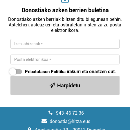
Donostiako azken berrien buletina
Donostiako azken berriak biltzen ditu bi egunean behin.
Astelehen, asteazken eta ostiraletan iristen zaizu posta
elektronikora.
Pribatutasun Politika
irakurri eta onartzen dut.
Harpidetu
943-46 72 36
donostia@hitza.eus
Ametzagaña, 19 - 20012 Donostia