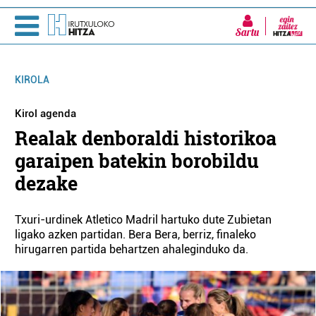
Sartu
KIROLA
Kirol agenda
Realak denboraldi historikoa
garaipen batekin borobildu
dezake
Txuri-urdinek Atletico Madril hartuko dute Zubietan
ligako azken partidan. Bera Bera, berriz, finaleko
hirugarren partida behartzen ahaleginduko da.