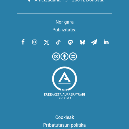
Nor gara
Publizitatea
KUDEAKETA AURRERATUARI
DIPLOMA
Cookieak
Pribatutasun politika