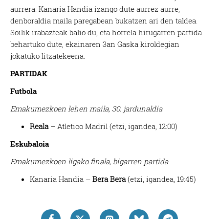
aurrera. Kanaria Handia izango dute aurrez aurre,
denboraldia maila paregabean bukatzen ari den taldea.
Soilik irabazteak balio du, eta horrela hirugarren partida
behartuko dute, ekainaren 3an Gaska kiroldegian
jokatuko litzatekeena.
PARTIDAK
Futbola
Emakumezkoen lehen maila, 30. jardunaldia
Reala
– Atletico Madril (etzi, igandea, 12:00)
Eskubaloia
Emakumezkoen ligako finala, bigarren partida
Kanaria Handia –
Bera Bera
(etzi, igandea, 19:45)