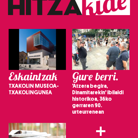
Eskaintzak
Gure berri.
TXAKOLIN MUSEOA-
'Atzera begira,
TXAKOLINGUNEA
Dinamitarekin' ibilaldi
historikoa, 36ko
gerraren 90.
urteurrenean
+