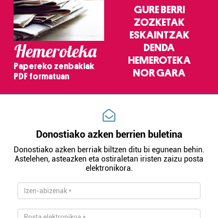
GURE BERRI
ZOZKETAK
ESKAINTZAK
Hemeroteka
DENDA
HEMEROTEKA
Papereko zenbakiak
NOR GARA
PDF formatuan
Donostiako azken berrien buletina
Donostiako azken berriak biltzen ditu bi egunean behin.
Astelehen, asteazken eta ostiraletan iristen zaizu posta
elektronikora.