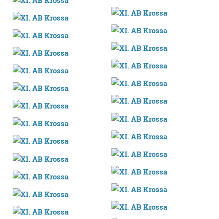
fitxategiak erabiltzen ditu. Zure esperientzia eta
zerbitzuak hobetzeko asmoz, cookie teknologiaz
baliatzen gara. Ohar hau onartuz gero, teknologia hori
erabiltzeko baimen esplizitua ematen diguzu.
Gehiago
irakurri