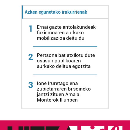
Azken egunetako irakurrienak
1
Ernai gazte antolakundeak
faxismoaren aurkako
mobilizazioa deitu du
2
Pertsona bat atxilotu dute
osasun publikoaren
aurkako delitua egotzita
3
Ione Iruretagoiena
zubietarraren bi soineko
jantzi zituen Amaia
Monterok Illunben