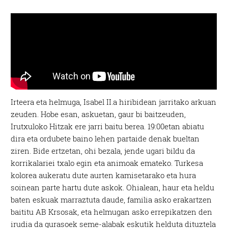
Irteera eta helmuga, Isabel II.a hiribidean jarritako arkuan
zeuden. Hobe esan, askuetan, gaur bi baitzeuden,
Irutxuloko Hitzak ere jarri baitu berea. 19:00etan abiatu
dira eta ordubete baino lehen partaide denak bueltan
ziren. Bide ertzetan, ohi bezala, jende ugari bildu da
korrikalariei txalo egin eta animoak emateko. Turkesa
kolorea aukeratu dute aurten kamisetarako eta hura
soinean parte hartu dute askok. Ohialean, haur eta heldu
baten eskuak marraztuta daude, familia asko erakartzen
baititu AB Krsosak, eta helmugan asko errepikatzen den
irudia da gurasoek seme-alabak eskutik helduta dituztela