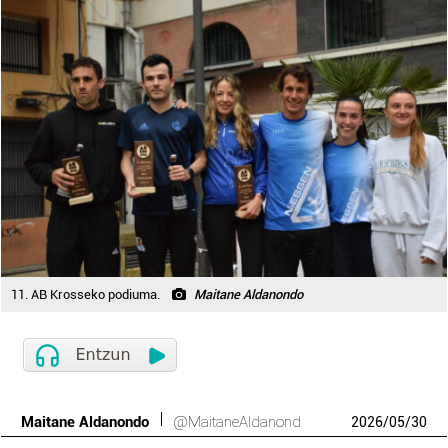
11. AB Krosseko podiuma.
Maitane Aldanondo
Maitane Aldanondo
@MaitaneAldanond
2026
/
05
/
30