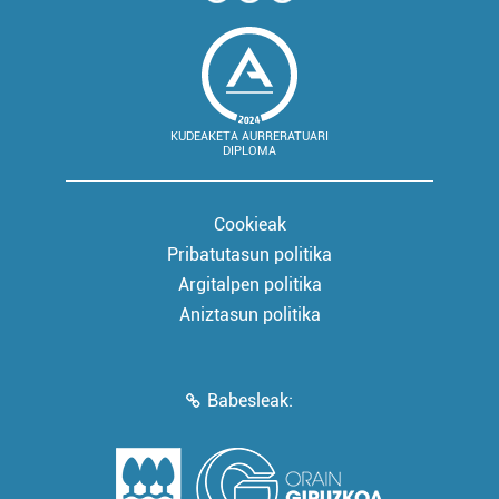
KUDEAKETA AURRERATUARI
DIPLOMA
Cookieak
Pribatutasun politika
Argitalpen politika
Aniztasun politika
Babesleak: