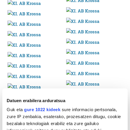
Datuen erabilera arduratsua
Guk eta
gure 1022 kideek
sure informacio pertsonala,
zure IP zenbakia, esaterako, prozesatzen ditugu, cookie
bezalako teknologiak erabiliz eta zure gailuko