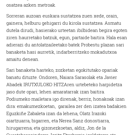
osatzea azken metroak.
Sorreran auzoan euskara sustatzea zuen xede, orain,
gainera, helburu gehigarri du kirola sustatzea. Asmatu
dutela dirudi, hasierako urteetan ibilbidean begira egoten
ziren haurretako batzuk, egun, partaide baitira. Hala esan
adierazi du antolatzaileetako batek Probestu plazan sari
banaketa hasi aurretik, indarberritzeko mokadutxoa
amaitu denean.
Sari banaketa hasteko, zozketan egokitutako opariak
banatu dituzte. Ondoren, Naiara Sarasolak eta Javier
Abadek IRUTXULOKO HITZAren urtebeteko harpidetza
jaso dute opari, lehen amaratarrak izan baitira.
Podiumeko mailetara igo direnak, berriz, honakoak izan
dira: emakumezkoetan, garailea zer den izatea badakien
Eguzkiñe Zabaleta izan da lehena, Olatz Irazoki
oiartzuarra, bigarren, eta Nerea Sanz donostiarra,
hirugarrena; eta gizonezkoetan, aldiz, Jon de la