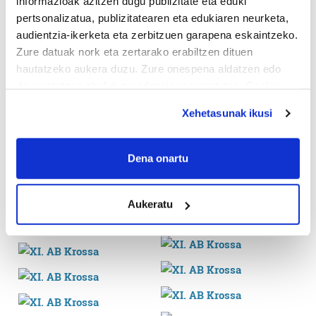
informazioak azitzen dugu publizitate eta eduki
pertsonalizatua, publizitatearen eta edukiaren neurketa,
audientzia-ikerketa eta zerbitzuen garapena eskaintzeko.
Zure datuak nork eta zertarako erabiltzen dituen
hautatzeko aukera duzu. Zure onespena aldatzen edo
deuseztatzen ahal duzu edozein momentutan, Cookie
deklaraziotik edo Privacy triggerean klikatuz.
Xehetasunak ikusi
If you allow, we would also like to:
Collect information about your geographical
Dena onartu
location which can be accurate to within several
meters
Aukeratu
Identify your device by actively scanning it for
specific characteristics (fingerprinting)
Find out more about how your personal data is processed
and set your preferences in the
details section
.
Guk eta gure bazkideek zure datu pertsonalak
prozesatzen ditugu, zure IP zenbakia, besteak beste,