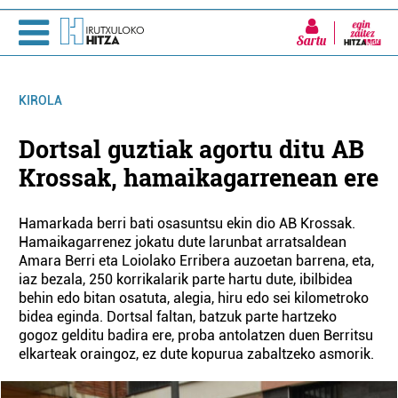
Sartu
KIROLA
Dortsal guztiak agortu ditu AB
Krossak, hamaikagarrenean ere
Hamarkada berri bati osasuntsu ekin dio AB Krossak.
Hamaikagarrenez jokatu dute larunbat arratsaldean
Amara Berri eta Loiolako Erribera auzoetan barrena, eta,
iaz bezala, 250 korrikalarik parte hartu dute, ibilbidea
behin edo bitan osatuta, alegia, hiru edo sei kilometroko
bidea eginda. Dortsal faltan, batzuk parte hartzeko
gogoz gelditu badira ere, proba antolatzen duen Berritsu
elkarteak oraingoz, ez dute kopurua zabaltzeko asmorik.