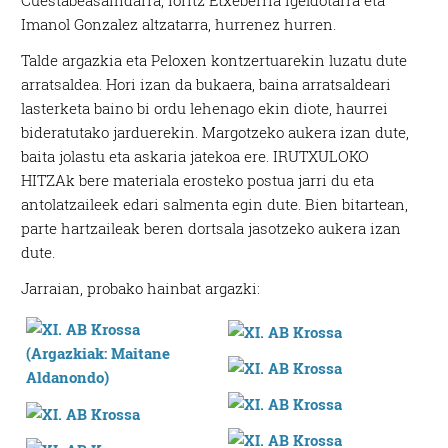
Cuestabeasaindarra, Ioritz Etxeberria igeldotarra eta
Imanol Gonzalez altzatarra, hurrenez hurren.
Talde argazkia eta Peloxen kontzertuarekin luzatu dute
arratsaldea. Hori izan da bukaera, baina arratsaldeari
lasterketa baino bi ordu lehenago ekin diote, haurrei
bideratutako jarduerekin. Margotzeko aukera izan dute,
baita jolastu eta askaria jatekoa ere. IRUTXULOKO
HITZAk bere materiala erosteko postua jarri du eta
antolatzaileek edari salmenta egin dute. Bien bitartean,
parte hartzaileak beren dortsala jasotzeko aukera izan
dute.
Jarraian, probako hainbat argazki: