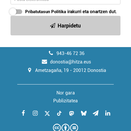
Pribatutasun Politika
irakurri eta onartzen dut.
Harpidetu
943-46 72 36
donostia@hitza.eus
Ametzagaña, 19 - 20012 Donostia
Nor gara
Publizitatea