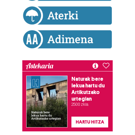
Astekaria
Naturak bere
lekua hartu du
Artikutzako
urtegian
2.500 zkia.
HARTU HITZA