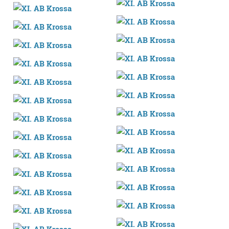
teknologia erabiliz, cookieak adibidez, iragarki eta eduki
pertsonalizatuak eskaintzeko, iragarkiak eta edukia
neurtzeko, jendeari buruzko informazioa biltzeko eta
produktuak garatzeko. Zure datuak nork eta zertarako
erabiltzen dituen hauta dezakezu.
Bazkide batzuek ez dizute baimenik eskatzen, eta beren
interes komertzial legitimoetan babesten dira. Ikusi gure
bazkideen zerrenda, beren ustez zein helburutarako
duten interes legitimoa eta horren aurka nola egin
dezakezun ikusteko.
Lortu zure datu pertsonalak prozesatzeko moduari
buruzko informazio gehiago eta ezarri zure lehentasunak
datuen atalean. Edozein unetan alda edo ken dezakezu
zure baimena Cookieen adierazpenean.
Webgune honek cookie propioak eta hirugarrenen cookie-