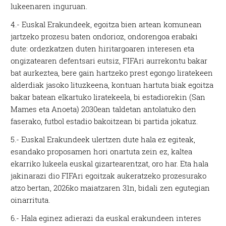
lukeenaren inguruan.
4.- Euskal Erakundeek, egoitza bien artean komunean
jartzeko prozesu baten ondorioz, ondorengoa erabaki
dute: ordezkatzen duten hiritargoaren interesen eta
ongizatearen defentsari eutsiz, FIFAri aurrekontu bakar
bat aurkeztea, bere gain hartzeko prest egongo liratekeen
alderdiak jasoko lituzkeena, kontuan hartuta biak egoitza
bakar batean elkartuko liratekeela, bi estadiorekin (San
Mames eta Anoeta) 2030ean taldetan antolatuko den
faserako, futbol estadio bakoitzean bi partida jokatuz.
5.- Euskal Erakundeek ulertzen dute hala ez egiteak,
esandako proposamen hori onartuta zein ez, kaltea
ekarriko lukeela euskal gizartearentzat, oro har. Eta hala
jakinarazi dio FIFAri egoitzak aukeratzeko prozesurako
atzo bertan, 2026ko maiatzaren 31n, bidali zen egutegian
oinarrituta.
6.- Hala eginez adierazi da euskal erakundeen interes