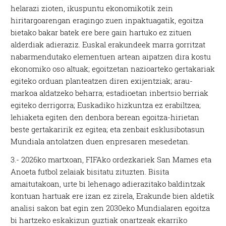
helarazi zioten, ikuspuntu ekonomikotik zein
hiritargoarengan eragingo zuen inpaktuagatik, egoitza
bietako bakar batek ere bere gain hartuko ez zituen
alderdiak adieraziz. Euskal erakundeek marra gorritzat
nabarmendutako elementuen artean aipatzen dira kostu
ekonomiko oso altuak; egoitzetan nazioarteko gertakariak
egiteko orduan planteatzen diren exijentziak; arau-
markoa aldatzeko beharra; estadioetan inbertsio berriak
egiteko derrigorra; Euskadiko hizkuntza ez erabiltzea;
lehiaketa egiten den denbora berean egoitza-hirietan
beste gertakaririk ez egitea; eta zenbait esklusibotasun
Mundiala antolatzen duen enpresaren mesedetan.
3.- 2026ko martxoan, FIFAko ordezkariek San Mames eta
Anoeta futbol zelaiak bisitatu zituzten. Bisita
amaitutakoan, urte bi lehenago adierazitako baldintzak
kontuan hartuak ere izan ez zirela, Erakunde bien aldetik
analisi sakon bat egin zen 2030eko Mundialaren egoitza
bi hartzeko eskakizun guztiak onartzeak ekarriko