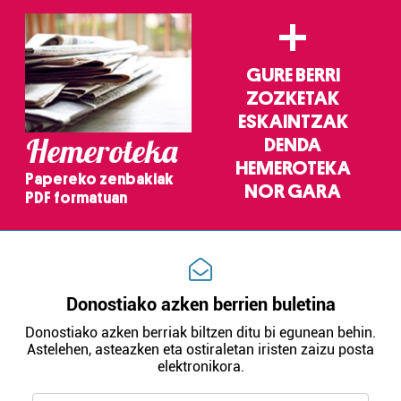
+
GURE BERRI
ZOZKETAK
ESKAINTZAK
Hemeroteka
DENDA
HEMEROTEKA
Papereko zenbakiak
NOR GARA
PDF formatuan
Donostiako azken berrien buletina
Donostiako azken berriak biltzen ditu bi egunean behin.
Astelehen, asteazken eta ostiraletan iristen zaizu posta
elektronikora.