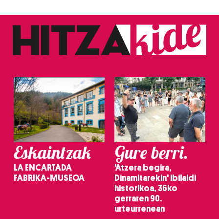
Eskaintzak
Gure berri.
LA ENCARTADA
'Atzera begira,
FABRIKA-MUSEOA
Dinamitarekin' ibilaldi
historikoa, 36ko
gerraren 90.
urteurrenean