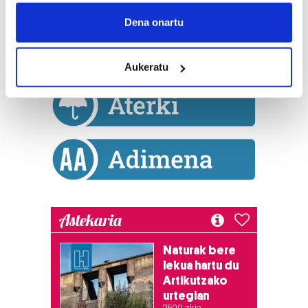
If you allow, we would also like to:
Collect information about your geographical
Dena onartu
location which can be accurate to within several
meters
Aukeratu
Identify your device by actively scanning it for
specific characteristics (fingerprinting)
Find out more about how your personal data is processed
and set your preferences in the
details section
.
Guk eta gure bazkideek zure datu pertsonalak
prozesatzen ditugu, zure IP zenbakia, besteak beste,
teknologia erabiliz, cookieak adibidez, iragarki eta eduki
pertsonalizatuak eskaintzeko, iragarkiak eta edukia
Astekaria
neurtzeko, jendeari buruzko informazioa biltzeko eta
produktuak garatzeko. Zure datuak nork eta zertarako
Naturak bere
erabiltzen dituen hauta dezakezu.
lekua hartu du
Artikutzako
Bazkide batzuek ez dizute baimenik eskatzen, eta beren
urtegian
interes komertzial legitimoetan babesten dira. Ikusi gure