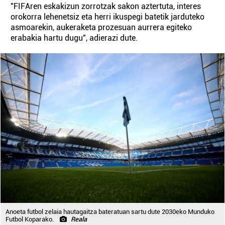
"FIFAren eskakizun zorrotzak sakon aztertuta, interes
orokorra lehenetsiz eta herri ikuspegi batetik jarduteko
asmoarekin, aukeraketa prozesuan aurrera egiteko
erabakia hartu dugu", adierazi dute.
Anoeta futbol zelaia hautagaitza bateratuan sartu dute 2030eko Munduko
Futbol Koparako.
Reala