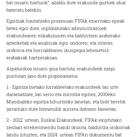
bat oinarri harturik”, azaldu dute erakunde guztiek ohar
bateratu batekin.
Egoitzak hautatzeko prozesuan FIFAk ezarritako epeak
betez egin dute, inplikatutako administrazioek
erakundearen eskakizunen eta baldintzen araberako
azterketak eta analisiak egin ondoren, eta interes
orokorra eta herrialdearen ikuspegia lehenetsiz
erabakiak hartzerakoan.
Aipaturikoa oinarri gisa hartuta, erakundeek zazpi
puntutan jaso dute proposamena:
1.- Egoitza bietako lurraldeetako erakundeek lau urte
daramatzate, lan serio eta zorrotza eginez, 2030eko
Mundialeko egoitza bihurtzeko lanetan, eta bide beretik
jarraituko dute hemendik aurrera datozen faseetan.
2.- 2022. urtean, Euskal Erakundeek, FIFAk exijitutako
zenbait errekerimendu handi ikusita, baldintza orokorrak
landu zituzten, eta 2024. urtean FIFAri dokumentu bat