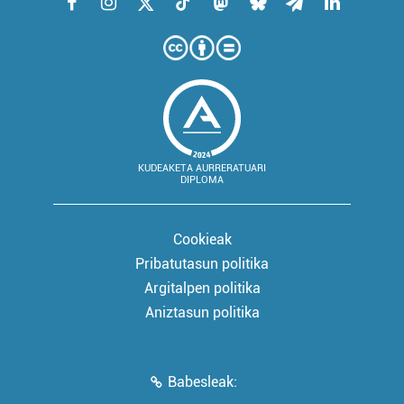
KUDEAKETA AURRERATUARI
DIPLOMA
Cookieak
Pribatutasun politika
Argitalpen politika
Aniztasun politika
Babesleak: