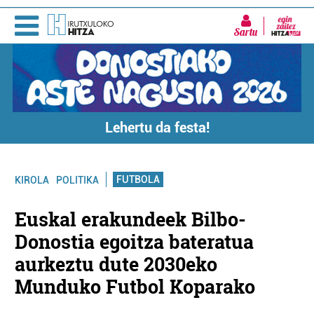
Sartu
Lehertu da festa!
FUTBOLA
KIROLA
POLITIKA
Euskal erakundeek Bilbo-
Donostia egoitza bateratua
aurkeztu dute 2030eko
Munduko Futbol Koparako