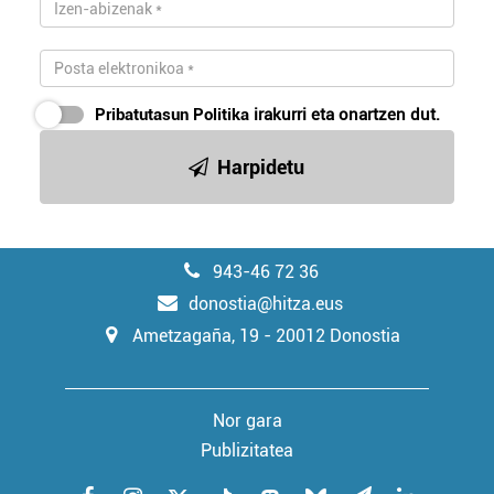
Pribatutasun Politika
irakurri eta onartzen dut.
Harpidetu
943-46 72 36
donostia@hitza.eus
Ametzagaña, 19 - 20012 Donostia
Nor gara
Publizitatea