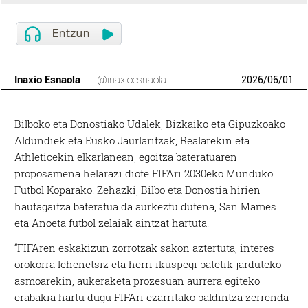
Inaxio Esnaola
@inaxioesnaola
2026
/
06
/
01
Bilboko eta Donostiako Udalek, Bizkaiko eta Gipuzkoako
Aldundiek eta Eusko Jaurlaritzak, Realarekin eta
Athleticekin elkarlanean, egoitza bateratuaren
proposamena helarazi diote FIFAri 2030eko Munduko
Futbol Koparako. Zehazki, Bilbo eta Donostia hirien
hautagaitza bateratua da aurkeztu dutena, San Mames
eta Anoeta futbol zelaiak aintzat hartuta.
“FIFAren eskakizun zorrotzak sakon aztertuta, interes
orokorra lehenetsiz eta herri ikuspegi batetik jarduteko
asmoarekin, aukeraketa prozesuan aurrera egiteko
erabakia hartu dugu FIFAri ezarritako baldintza zerrenda