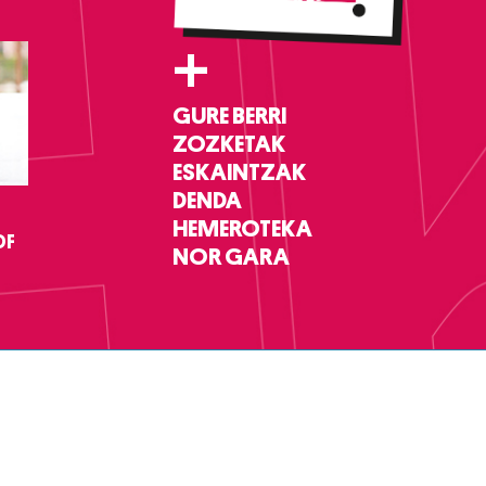
+
GURE BERRI
ZOZKETAK
ESKAINTZAK
DENDA
HEMEROTEKA
DF
NOR GARA