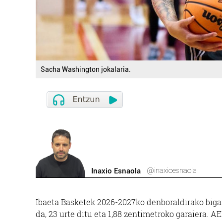
Sacha Washington jokalaria.
@inaxioesnaola
Inaxio Esnaola
Ibaeta Basketek 2026-2027ko denboraldirako bigar
da, 23 urte ditu eta 1,88 zentimetroko garaiera. A