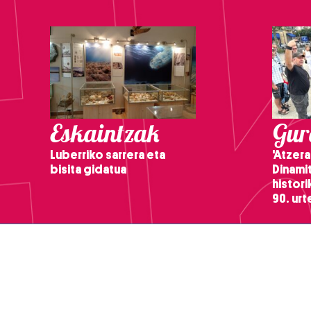
Eskaintzak
Gure
Luberriko sarrera eta
'Atzera
bisita gidatua
Dinamit
histor
90. ur