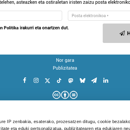
telehen, asteazken eta ostiraletan iristen zaizu posta elektroniko
n Politika
irakurri eta onartzen dut.
H
Nor gara
Publizitatea
ure IP zenbakia, esaterako, prozesatzen ditugu, cookie bezalako
itate eta eduki pertsonalizatua, publizitatearen eta edukiaren ne