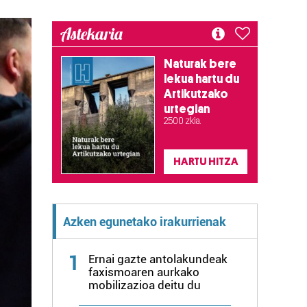
Astekaria
Naturak bere
lekua hartu du
Artikutzako
urtegian
2.500 zkia.
HARTU HITZA
Azken egunetako irakurrienak
1
Ernai gazte antolakundeak
faxismoaren aurkako
mobilizazioa deitu du