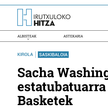
ALBISTEAK
ASTEKARIA
KIROLA
SASKIBALOIA
Sacha Washing
estatubatuarra 
Basketek