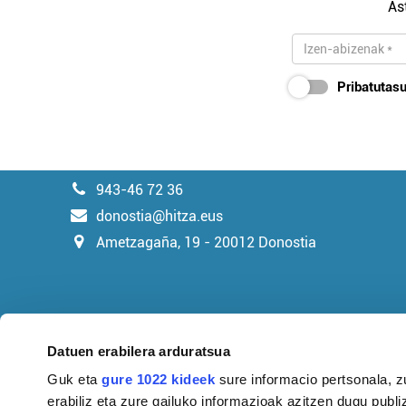
As
Pribatutasu
943-46 72 36
donostia@hitza.eus
Ametzagaña, 19 - 20012 Donostia
Datuen erabilera arduratsua
Guk eta
gure 1022 kideek
sure informacio pertsonala, z
erabiliz eta zure gailuko informazioak azitzen dugu publiz