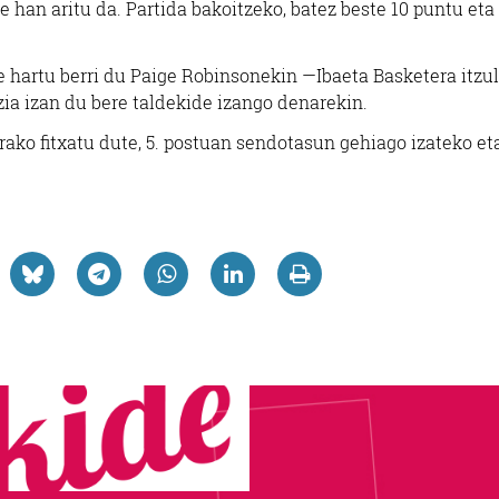
 han aritu da. Partida bakoitzeko, batez beste 10 puntu eta
hartu berri du Paige Robinsonekin —Ibaeta Basketera itzul
zia izan du bere taldekide izango denarekin.
ko fitxatu dute, 5. postuan sendotasun gehiago izateko et