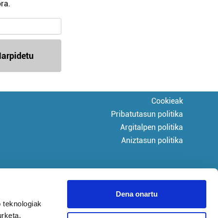
ra.
arpidetu
Cookieak
Pribatutasun politika
Argitalpen politika
Aniztasun politika
Dena onartu
 teknologiak
urketa,