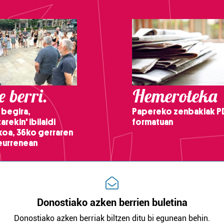
 berri.
Hemeroteka
 begira,
Papereko zenbakiak P
arekin' ibilaldi
formatuan
ikoa, 36ko gerraren
teurrenean
Donostiako azken berrien buletina
Donostiako azken berriak biltzen ditu bi egunean behin.