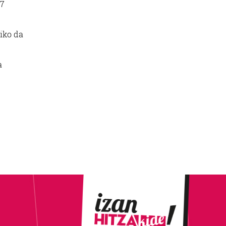
 7
iko da
a