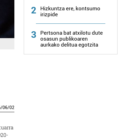
2
Hizkuntza ere, kontsumo
irizpide
3
Pertsona bat atxilotu dute
osasun publikoaren
aurkako delitua egotzita
6
/
06
/
02
tuarra
020-