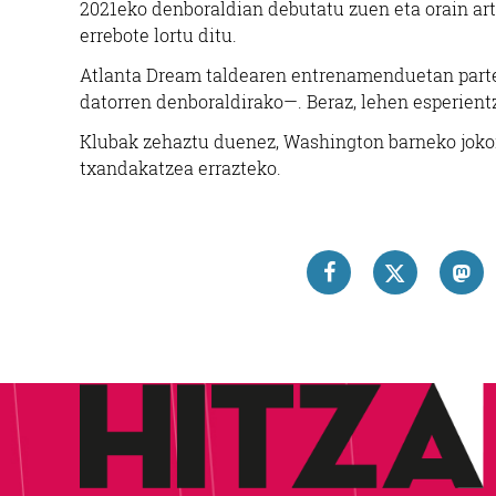
2021eko denboraldian debutatu zuen eta orain arte
errebote lortu ditu.
Atlanta Dream taldearen entrenamenduetan parte 
datorren denboraldirako—. Beraz, lehen esperient
Klubak zehaztu duenez, Washington barneko jokora
txandakatzea errazteko.