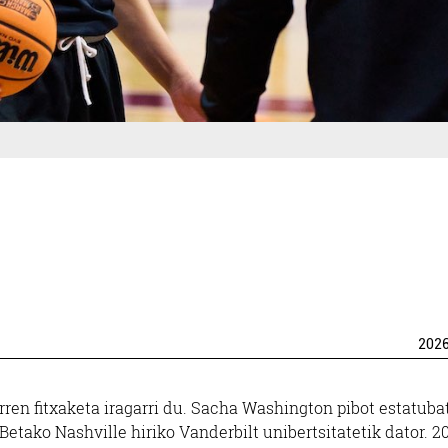
202
ren fitxaketa iragarri du. Sacha Washington pibot estatuba
EBetako Nashville hiriko Vanderbilt unibertsitatetik dator. 2